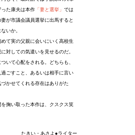
守った康夫は本作
「妻と選挙」
では
の妻が市議会議員選挙に出馬すると
はないか。
初めて実の父親に会いにいく高校生
親に対しての気遣いを見せるのだ。
について心配をされる。どちらも、
見過ごすこと、あるいは相手に言い
気づかせてくれる存在はありがた
間を掬い取った本作は、クスクス笑
たきい・あさよ●ライター