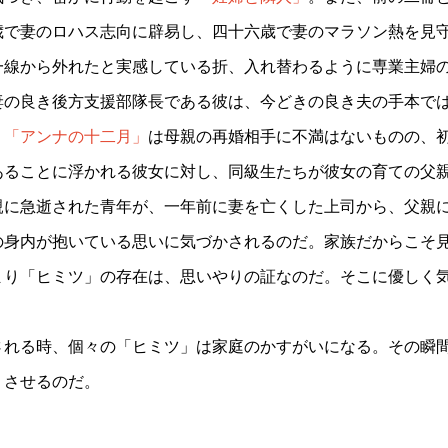
歳で妻のロハス志向に辟易し、四十六歳で妻のマラソン熱を見
一線から外れたと実感している折、入れ替わるように専業主婦
妻の良き後方支援部隊長である彼は、今どきの良き夫の手本で
。
「アンナの十二月」
は母親の再婚相手に不満はないものの、
あることに浮かれる彼女に対し、同級生たちが彼女の育ての父
親に急逝された青年が、一年前に妻を亡くした上司から、父親
の身内が抱いている思いに気づかされるのだ。家族だからこそ
まり「ヒミツ」の存在は、思いやりの証なのだ。そこに優しく
される時、個々の「ヒミツ」は家庭のかすがいになる。その瞬
くさせるのだ。