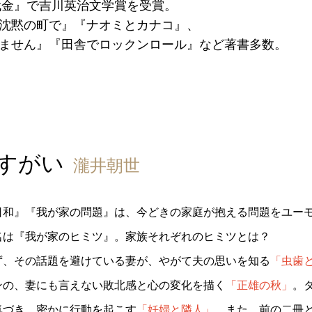
身代金』で吉川英治文学賞を受賞。
沈黙の町で』『ナオミとカナコ』、
ません』『田舎でロックンロール』など著書多数。
すがい
瀧井朝世
日和』『我が家の問題』は、今どきの家庭が抱える問題をユー
名は『我が家のヒミツ』。家族それぞれのヒミツとは？
ず、その話題を避けている妻が、やがて夫の思いを知る
「虫歯
ンの、妻にも言えない敗北感と心の変化を描く
「正雄の秋」
。
気づき、密かに行動を起こす
「妊婦と隣人」
。また、前の二冊