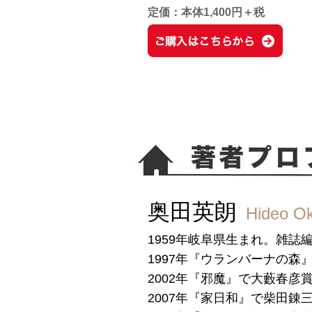
定価：本体1,400円＋税
奥田英朗
Hideo O
1959年岐阜県生まれ。雑
1997年『ウランバーナの森
2002年『邪魔』で大藪春彦
2007年『家日和』で柴田錬