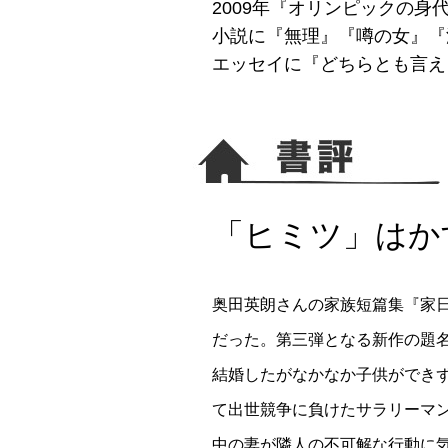
2009年『オリンピックの
小説に『無理』『噂の女』『
エッセイに『どちらとも言え
「ヒミツ」はか
奥田英朗さんの家族短篇集『家
だった。第三弾となる新作の題
結婚したがなかなか子供ができ
て出世競争に負けたサラリーマ
中の妻が隣人の不可解な行動に