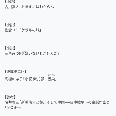
【小説】
古川真人「おまえにはわからん」
【小説】
佐倉ユミ「ケラルの城」
【小説】
三角みづ紀「嫌いなひとが死んだ」
【連載第二回】
すみぞめ
髙樹のぶ子「小説 紫式部
墨染
」
【論考】
藤井省三「新美南吉と魯迅そして中国──日中戦争下の童話作家と
「阿Q正伝」」