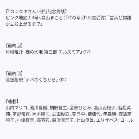
【『カンザキさん』刊行記念対談】
ピンク地底人3号×鳥山まこと（『時の家』芥川賞受賞）「言葉と物語
が立ち上がるまで」
【最終回】
角幡唯介「裸の大地 第三部 エルズミア」〈12〉
【最終回】
渡邉裕規「ナベのくちから」〈12〉
【連載】
山内マリコ、池澤夏樹、桐野夏生、金原ひとみ、高山羽根子、若松英
輔、宇野常寛、岡本隆司、武田砂鉄、姜尚中、梅佳代、年森瑛、安達茉
莉子、小津夜景、高羽彩、朝吹真理子、辻山良雄、エリザベス・コール