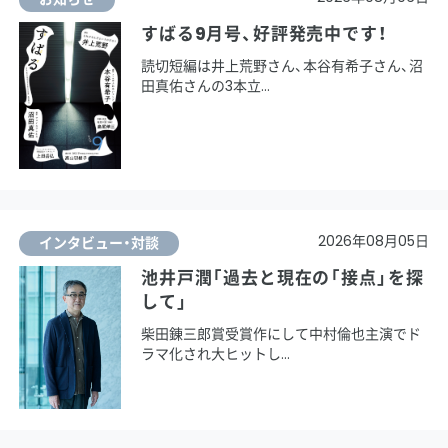
すばる9月号、好評発売中です！
読切短編は井上荒野さん、本谷有希子さん、沼
田真佑さんの3本立
2026年08月05日
インタビュー・対談
池井戸潤「過去と現在の「接点」を探
して」
柴田錬三郎賞受賞作にして中村倫也主演でド
ラマ化され大ヒットし