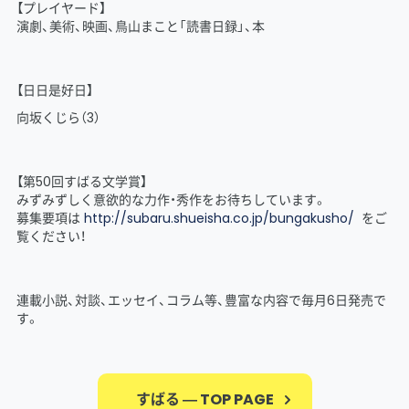
【プレイヤード】
演劇、美術、映画、鳥山まこと「読書日録」、本
【日日是好日】
向坂くじら（3）
【第50回すばる文学賞】
みずみずしく意欲的な力作・秀作をお待ちしています。
募集要項は
http://subaru.shueisha.co.jp/bungakusho/
をご
覧ください！
連載小説、対談、エッセイ、コラム等、豊富な内容で毎月6日発売で
す。
すばる ― TOP PAGE