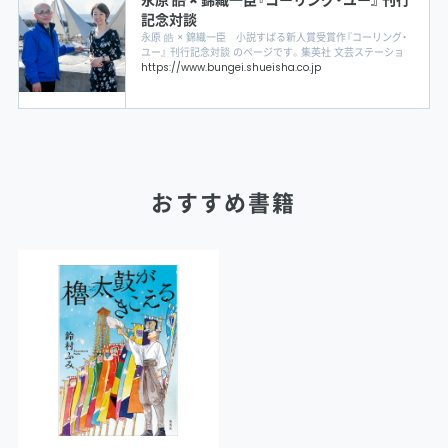
永原 皓 × 錦織一臣『コーリング・ユー』 刊行
記念対談
永原 皓 × 錦織一臣 小説すばる新人賞受賞作『コーリング・
ユー』 刊行記念対談 のページです。集英社 文芸ステーショ
ンは集英社が刊行する文芸単行本の公式サイトです。新刊の
https://www.bungei.shueisha.co.jp
内容紹介、試し読み、インタビュー、書評、エッセイ、関連情報
など、作品と著者についてより深く知るためのコンテンツを
お届けします。ここでしか読めない小説、エッセイなどの連
載も随時更新。
おすすめ書籍