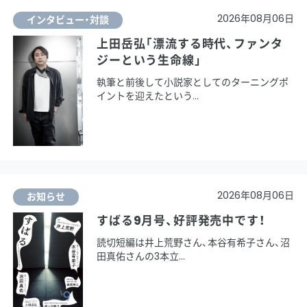
2026年08月06日
インタビュー・対談
上田岳弘「漂流する時代、ファンタ
ジーという生命線」
執筆と前後して小説家としてのターニングポ
イントを迎えたという
2026年08月06日
お知らせ
すばる9月号、好評発売中です！
読切短編は井上荒野さん、本谷有希子さん、沼
田真佑さんの3本立