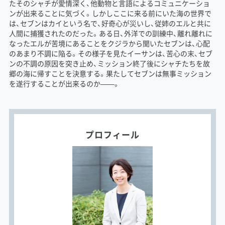
たそのシャチが愛情深く、他動物と言語によるコミュニケーショ
ンが出来ることに気づく。しかしここに来る前にいた海の世界で
は、セブンはカイという名で、好奇心が災いし、従姉のエルと共に
人間に捕獲されたのだった。ある日、外洋での訓練中、離れ離れに
なったエルが苦境にあることをクジラから聞いたセブンは、心配
のあまり不調に陥る。その様子を見たイーサンは、苦心の末、セブ
ンの不調の原因を突き止め、ミッション終了後にシャチたちを故
郷の海に帰すことを決意する。果たしてセブンは無事ミッション
を遂行することが出来るのか――。
プロフィール