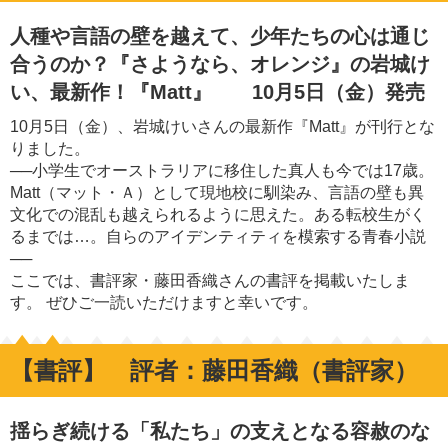
人種や言語の壁を越えて、少年たちの心は通じ
合うのか？『さようなら、オレンジ』の岩城け
い、最新作！『Matt』 10月5日（金）発売
10月5日（金）、岩城けいさんの最新作『Matt』が刊行とな
りました。
──小学生でオーストラリアに移住した真人も今では17歳。
Matt（マット・Ａ）として現地校に馴染み、言語の壁も異
文化での混乱も越えられるように思えた。ある転校生がく
るまでは…。自らのアイデンティティを模索する青春小説
──
ここでは、書評家・藤田香織さんの書評を掲載いたしま
す。 ぜひご一読いただけますと幸いです。
【書評】 評者：藤田香織（書評家）
揺らぎ続ける「私たち」の支えとなる容赦のな