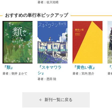
著者：佐川光晴
おすすめの単行本ピックアップ
『類』
『スキマワラ
『黄色い夜』
『
シ』
著者：朝井 まかて
著者：宮内 悠介
著
著者：恩田 陸
新刊一覧に戻る