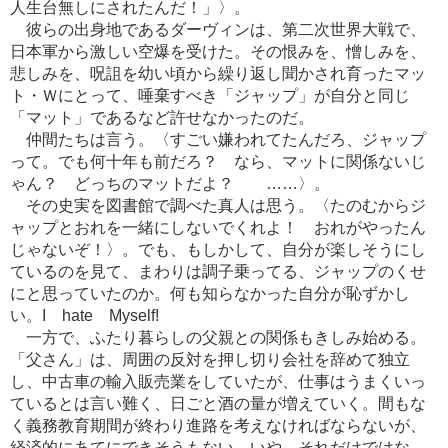
人生台無しにされたんだ！」〉。
彼らの出身地であるダーヴィンは、第二次世界大戦で、
日本軍から激しい空爆を受けた。その恨みを、憎しみを、
悲しみを、呪詛を幼い頃から繰り返し聞かされ育ったマッ
ト・Ｗにとって、唾棄すべき「ジャップ」が自分と同じ
「マット」であるなど許せなかったのだ。
仲間たちは言う。〈すごい嫌われてたんだろ、ジャップ
って。でも何十年も前だろ？ なら、マットに関係ないじ
ゃん？ どっちのマットだよ？ ……〉。
その史実を図書館で調べた真人は思う。〈たのむからジ
ャップとおれを一緒にしないでくれよ！ おれがやったん
じゃないぞ！〉。でも、もしかして、自分が楽しそうにし
ているのを見て、まわりは調子乗ってる、ジャップのくせ
にと思っていたのか。何も知らなかった自分が恥ずかし
い。I hate Myself!
一方で、ふたり暮らしの父親との関係もきしみ始める。
「父さん」は、周囲の反対を押し切り会社を辞めて独立
し、中古車の輸入販売業をしていたが、仕事はうまくいっ
ているとは言い難く、日ごと酒の量が増えていく。間もな
く義務教育期間が終わり進路を考えなければならないが、
経済的にあてにできそうもない。いや、それだけではな