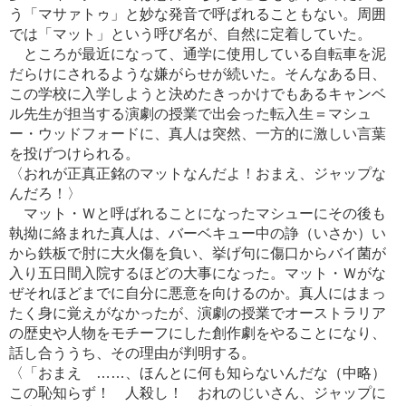
う「マサァトゥ」と妙な発音で呼ばれることもない。周囲
では「マット」という呼び名が、自然に定着していた。
ところが最近になって、通学に使用している自転車を泥
だらけにされるような嫌がらせが続いた。そんなある日、
この学校に入学しようと決めたきっかけでもあるキャンベ
ル先生が担当する演劇の授業で出会った転入生＝マシュ
ー・ウッドフォードに、真人は突然、一方的に激しい言葉
を投げつけられる。
〈おれが正真正銘のマットなんだよ！おまえ、ジャップな
んだろ！〉
マット・Ｗと呼ばれることになったマシューにその後も
執拗に絡まれた真人は、バーベキュー中の諍（いさか）い
から鉄板で肘に大火傷を負い、挙げ句に傷口からバイ菌が
入り五日間入院するほどの大事になった。マット・Ｗがな
ぜそれほどまでに自分に悪意を向けるのか。真人にはまっ
たく身に覚えがなかったが、演劇の授業でオーストラリア
の歴史や人物をモチーフにした創作劇をやることになり、
話し合ううち、その理由が判明する。
〈「おまえ ……、ほんとに何も知らないんだな（中略）
この恥知らず！ 人殺し！ おれのじいさん、ジャップに