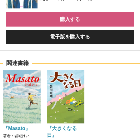
購入する
電子版を購入する
関連書籍
『Masato』
『大きくなる
日』
著者：岩城けい