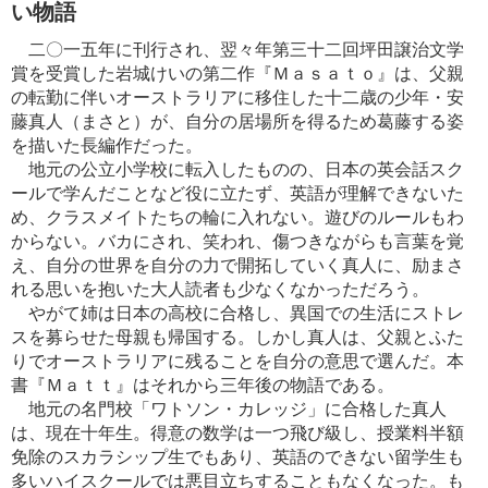
い物語
二〇一五年に刊行され、翌々年第三十二回坪田譲治文学
賞を受賞した岩城けいの第二作『Ｍａｓａｔｏ』は、父親
の転勤に伴いオーストラリアに移住した十二歳の少年・安
藤真人（まさと）が、自分の居場所を得るため葛藤する姿
を描いた長編作だった。
地元の公立小学校に転入したものの、日本の英会話スク
ールで学んだことなど役に立たず、英語が理解できないた
め、クラスメイトたちの輪に入れない。遊びのルールもわ
からない。バカにされ、笑われ、傷つきながらも言葉を覚
え、自分の世界を自分の力で開拓していく真人に、励まさ
れる思いを抱いた大人読者も少なくなかっただろう。
やがて姉は日本の高校に合格し、異国での生活にストレ
スを募らせた母親も帰国する。しかし真人は、父親とふた
りでオーストラリアに残ることを自分の意思で選んだ。本
書『Ｍａｔｔ』はそれから三年後の物語である。
地元の名門校「ワトソン・カレッジ」に合格した真人
は、現在十年生。得意の数学は一つ飛び級し、授業料半額
免除のスカラシップ生でもあり、英語のできない留学生も
多いハイスクールでは悪目立ちすることもなくなった。も