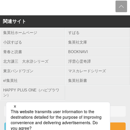
関連サイト
集英社ホームページ
すばる
小説すばる
集英社文庫
青春と読書
BOOKNAVI
北方謙三 大水滸シリーズ
浮雲心霊奇譚
東京バンドワゴン
マスカレードシリーズ
e!集英社
集英社新書
HAPPY PLUS ONE（ハピプラワ
ン）
＞ 集英社 文芸ステーションについて
＞ 新規会員登録
＞ 会員メニュー