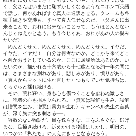
く、父さんはいまだに恥ずかしくなるようなニホンゴ英語
で話し、何かあればすぐ真人に通訳させる。クレームも各
種手続きや交渉も、すべて真人任せなのだ。〈父さんに出
来ることで、おれに出来ないことって、もうほとんどない
んじゃねえかと思う。もう今じゃあ、おれがあの人の親み
たいだ〉。
めんどくせえ、めんどくせえ、めんどくせえ。イヤだ、
イヤだ、イヤだ！ 自分は何者なのか。どこから来てどこ
へ向かおうとしているのか。ここに居場所はあるのか、い
たいのか。描かれる十六歳から十七歳となる約一年の間に
は、さまざまな別れがあり、悲しみがあり、憤りがあり、
〈真人からマットに生れ直した〉つもりでいた気持ちは、
ぐらぐらと揺れ続ける。
その、荒れ狂い、身も心も傷つくことを厭わぬ激しさ
に、読者の心も揺さぶられる。〈無知は誤解を生み、誤解
は憎悪を生み、憎悪は暴力を生む〉キャンベル先生の言葉
が、深く胸に突き刺さる──。
容赦のない物語だ。目を逸らすな。耳をふさぐな。逃げ
るな。足掻き続けろ。訴えかける物語はしかし、明日の、
いつかの「私たち」の支えにきっとなるだろう。