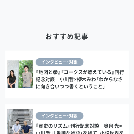
おすすめ記事
インタビュー・対談
『地図と拳』『コークスが燃えている』刊行
記念対談 小川哲×櫻木みわ「わからなさ
に向き合いつつ書くということ」
インタビュー・対談
『虚史のリズム』刊行記念対談 奥泉 光×
小川 哲「「単純な物語」を捨て、小説世界を