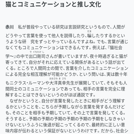
猫とコミュニケーションと推し文化
赤川
私が普段やっている研究は言説研究というもので、人間が
だま
どうやって言葉を使って他人を説得したり、
騙
したりするかとい
うような研 究をずっとやっているんですよね。でも、言葉が通じ
なくてもコミュニケーションはできるんです。例えば、『猫社会
で
ぐち
たけ
し
学〜』の中で
出
口
剛
司
さんが書いていますが、夜十時過ぎると猫が
寄ってきて、自分がそれに応えている関係があるという話が出て
くる。ところで人間同士の間で、言葉を介したコミュニケーション
による完全な相互理解が可能かどうか、という問いは、実は数十年
おお
さわ
ま
さち
もニクラス・ルーマンや
大
澤
真
幸
先生が展開していて、そもそも人
間同士のコミュニケーションであっても、相手の言葉を完全に理
解することはできないというのがほぼ通説です。
なぜかというと、自分が言葉を発したときに相手がどう理解す
るかということを、こちらが予期しながら言葉を発するんだけど
も、そのことを相手も予期していて、その上で言葉を発してくる。
そうすると、予期の予期の予期の予期の予期の予期をしなきゃい
けないというふうに後退が起こってくるので、最終的に正しい意
味内容が伝わるという保証がないというわけです。だから、社会シ