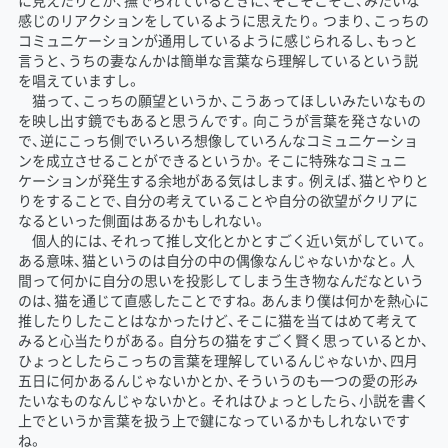
に見えたりとか、撫でられているときに、そこそこそこ、みたいな
感じのリアクションをしているように思えたり。つまり、こっちの
コミュニケーションが通用しているように感じられるし、もっと
言うと、うちの妻なんかは簡単な言葉なら理解しているという説
を唱えていますし。
猫って、こっちの願望というか、こうあってほしいみたいなもの
を映し出す鏡でもあると思うんです。向こうが言葉を発さないの
で、逆にこっち側でいろいろ想像していろんなコミュニケーショ
ンを成立させることができるというか。そこに特殊なコミュニ
ケーションが発生する余地がある気はします。例えば、猫とやりと
りをすることで、自分の考えていることや自分の欲望がクリアに
なるといった側面はあるかもしれない。
個人的には、それって推し文化とかとすごく近い気がしていて。
ある意味、猫というのは自分の中の偶像なんじゃないかなと。人
間って何かに自分の思いを投影してしまう生き物なんだなという
のは、猫を通じて直感したことですね。あんまり僕は何かを熱心に
推したりしたことはなかったけど、そこに猫を当てはめて考えて
みると心当たりがある。自分ちの猫をすごく賢く思っているとか、
ひょっとしたらこっちの言葉を理解しているんじゃないか、四月
五日に何かあるんじゃないかとか、そういうのも一つの愛の形み
たいなものなんじゃないかと。それはひょっとしたら、小説を書く
上でというか言葉を扱う上で鍵になっているかもしれないです
ね。