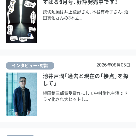
すばる9月号、好評発売中です！
読切短編は井上荒野さん、本谷有希子さん、沼
田真佑さんの3本立
2026年08月05日
インタビュー・対談
池井戸潤「過去と現在の「接点」を探
して」
柴田錬三郎賞受賞作にして中村倫也主演でド
ラマ化され大ヒットし