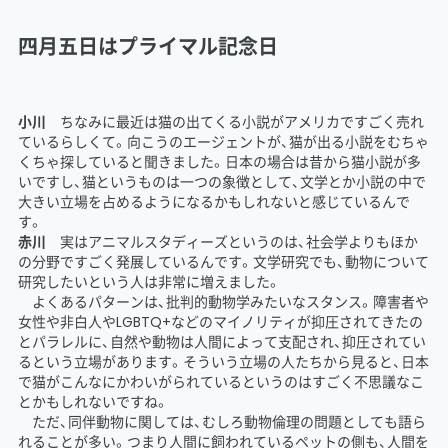
四月五日はプライマル記念日
小川
ちなみに最近は猫の出てくる小説がアメリカですごく売れ
ているらしくて。向こうのエージェントが、猫が出る小説をむちゃ
くちゃ探していると聞きました。日本の場合は昔から猫小説が多
いですし、猫というものは一つの象徴として、文学とか小説の中で
大きい立場を占めるようになるかもしれないと感じているんで
す。
赤川
実はアニマルスタディーズというのは、社会学よりもほか
の分野ですごく発展しているんです。文学研究でも、動物について
研究したいという人は非常に増えました。
よくあるパターンは、批判的動物学みたいなスタンス。障害者や
女性や非白人やLGBTQ+などのマイノリティが抑圧されてきたの
とパラレルに、自然や動物は人間によって支配され、抑圧されてい
るという立場があります。そういう立場の人たちから見ると、日本
で猫がこんなにかわいがられているというのはすごく不思議なこ
とかもしれないですね。
ただ、同伴動物に関しては、むしろ動物倫理の問題としても語ら
れることが多い。つまり人間に飼われているペットの側も、人間を