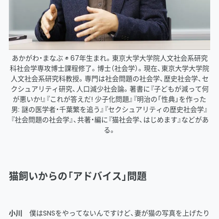
あかがわ・まなぶ ◉ 67年生まれ。東京大学大学院人文社会系研究
科社会学専攻博士課程修了。博士（社会学）。現在、東京大学大学院
人文社会系研究科教授。専門は社会問題の社会学、歴史社会学、セ
クシュアリティ研究、人口減少社会論。著書に『子どもが減って何
が悪いか!』『これが答えだ! 少子化問題』『明治の「性典」を作った
男: 謎の医学者・千葉繁を追う』『セクシュアリティの歴史社会学』
『社会問題の社会学』、共著・編に『猫社会学、はじめます』などがあ
る。
猫飼いからの「アドバイス」問題
小川
僕はSNSをやってないんですけど、妻が猫の写真を上げたり