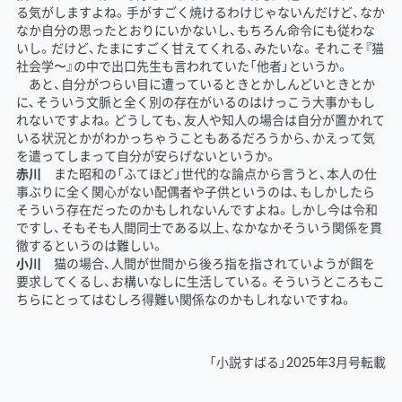
る気がしますよね。手がすごく焼けるわけじゃないんだけど、なか
なか自分の思ったとおりにいかないし、もちろん命令にも従わな
いし。だけど、たまにすごく甘えてくれる、みたいな。それこそ『猫
社会学〜』の中で出口先生も言われていた「他者」というか。
あと、自分がつらい目に遭っているときとかしんどいときとか
に、そういう文脈と全く別の存在がいるのはけっこう大事かもし
れないですよね。どうしても、友人や知人の場合は自分が置かれて
いる状況とかがわかっちゃうこともあるだろうから、かえって気
を遣ってしまって自分が安らげないというか。
赤川
また昭和の「ふてほど」世代的な論点から言うと、本人の仕
事ぶりに全く関心がない配偶者や子供というのは、もしかしたら
そういう存在だったのかもしれないんですよね。しかし今は令和
ですし、そもそも人間同士である以上、なかなかそういう関係を貫
徹するというのは難しい。
小川
猫の場合、人間が世間から後ろ指を指されていようが餌を
要求してくるし、お構いなしに生活している。そういうところもこ
ちらにとってはむしろ得難い関係なのかもしれないですね。
「小説すばる」2025年3月号転載