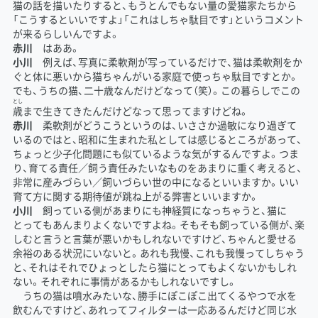
猫の話を描いたりすると、もうとんでもない量の愛猫家たちから
「こうするといいですよ」「これはしちゃ駄目です」というコメント
が来るらしいんですよ。
赤川
はああ。
小川
例えば、写真に柔軟剤が写っているだけで、猫は柔軟剤をか
ぐと体に悪いから猫ちゃんがいる家庭で使っちゃ駄目ですとか。
でも、うちの猫、二十歳なんだけどなって（笑）。この暮らしでこの
とし
歳
まで生きてきたんだけどなって思ってますけどね。
赤川
柔軟剤がどうこうというのは、いささか過敏になり過ぎて
いるのではと、昭和に生まれた私としては感じるところがあって、
ちょっと少子化問題にも似ているような気がするんですよ。つま
り、育てる責任／飼う責任みたいなものをあまりに重く考えると、
非常に産みづらい／飼いづらい世の中になるといいますか。いい
育て方に関する期待値が跳ね上がる弊害といいますか。
小川
飼っている側があまりにも神経質になっちゃうと、猫に
とってもあんまりよくないですよね。そもそも飼っている側が、楽
しむと言うと言葉が悪いかもしれないですけど、ちゃんと愛せる
余裕のある状況にいないと。あれも我慢、これも我慢ってしちゃう
と、それはそれでひょっとしたら猫にとってもよくないかもしれ
ない。それぞれに事情があるかもしれないですし。
うちの猫は噴水みたいな、勝手にぽこぽこ出てくるやつで水を
飲むんですけど、あれってフィルターは一応あるんだけど同じ水