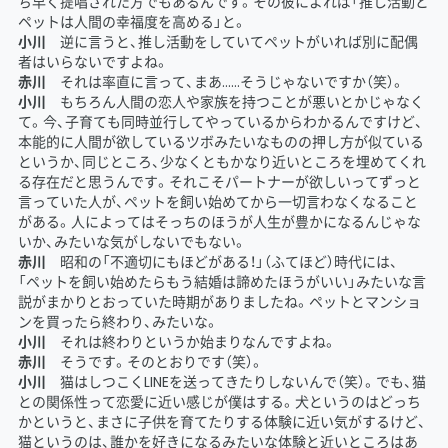
ち早く提唱された方でもあるんです。その彼によれば「推し活動と
ペットは人間の幸福度を高める」と。
小川
逆に言うと、推し活動をしていてペットがいれば別に配偶
者はいらないですよね。
赤川
それは率直に言って、まあ……そうじゃないですか（笑）。
小川
もちろん人間の恋人や家族を持つことが悪いとかじゃなく
て。今、子育ても同時並行してやっているからわかるんですけど、
本能的に人間が欲しているツボみたいなものの押し方が似ている
というか、同じところ、少なくともかなり近いところを埋めてくれ
る存在だと思うんです。それこそパートナーが欲しいってずっと
言っていた人が、ペットを飼い始めてから一切言わなくなること
がある。人によってはそっちのほうが人生が豊かになるんじゃな
いか、みたいな気がしないでもない。
赤川
昭和の「不適切にもほどがある！」（ふてほど）時代には、
「ペットを飼い始めたらもう結婚は諦めたほうがいい」みたいな言
説がまかりとおっていた時期がありましたね。ペットとマンショ
ンを買ったら終わり、みたいな。
小川
それは終わりというか始まりなんですよね。
赤川
そうです。そのとおりです（笑）。
小川
猫はしつこくLINEを送ってきたりしないんで（笑）。でも、猫
との関係性って恋愛に近い感じが僕はする。犬というのはどっち
かというと、まさに子供を育てたりする体験に近い気がするけど、
猫というのは、誰かを好きになるみたいな体験と近いところはあ