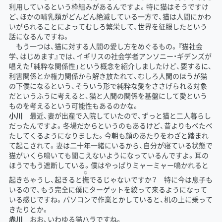
利用しているという枠組みがあるんですよ。特に猫はそうですけ
ど、ほかの哺乳類がどんどん絶滅している一方で、猫は人間にかわ
いがられることによってむしろ繁栄して、世界を征服したという
話になるんですね。
もう一つは、猫に対する人間の愛し方をめぐるもの。『猫社会
学、はじめます』では、イギリスの社会学者アンソニー・ギデンズが
唱えた「純粋な関係性」という概念を紹介しましたけど、要するに、
利害関係とか権力関係から解き放たれて、むしろ人間のほうが猫
の下僕になるという、そういう形で純粋な愛をささげられる対象
だというふうに考えると、猫と人間の関係を基盤にして愛という
ものを考えるという可能性もあるのかな。
小川
最近、妻が出産で入院していたので、ずっと猫と二人暮らし
だったんですよ。冬場だからというのもあるけど、昔よりもべたべ
たしてくるようになりました。今朝も顔のあたりをわざと踏まれ
て起こされて。妻は二十年一緒にいるから、自分が寝ている状態で
猫がいくら鳴いても聞こえないようになっているんですよ。耳の
ほうでもう遮断している。僕はやっぱりミャーミャー鳴かれると
な
起きちゃうし、起きると
撫
でるじゃないですか？ 特に今は息子も
いるので、もう完全に僕にターゲットを絞って来るようになって
いる感じですね。パソコンで作業とかしていると、机の上に乗って
きたりとか。
赤川
おお、いわゆる猫ハラですね。