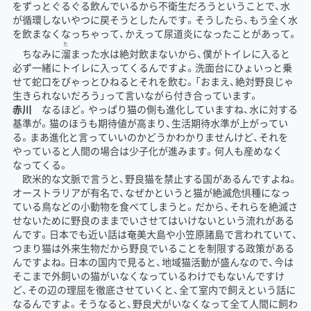
をずっとぐるぐる飲んでいるから不衛生だろうということで、水
が循環しないやつに戻そうとしたんです。そうしたら、もう全く水
を飲まなくなっちゃって、かえって尿道炎になったことがあって。
た
ちなみに
溜
まった水は絶対飲まないから、僕がトイレに入ると
必ず一緒にトイレに入ってくるんですよ。洗面台にひょいっと乗
せて蛇口をぴゃっとひねるとそれを飲む。「おまえ、絶対野良じゃ
生きられないだろう」って言いながら付き合っています。
赤川
なるほど。やっぱり猫の側も進化していますね、水に対する
基準が。猫のほうも期待値が高まり、生活期待水準が上がってい
る。まあ進化と言っていいのかどうかわかりませんけど、それを
やっていると人間の場合は少子化が進みます。何人も産めなく
なってくる。
欧米的な文脈で言うと、野良猫を禁止する国があるんですよね。
オーストラリアが有名で、なぜかというと猫が絶滅危惧種になっ
ている鳥などの小動物を食べてしまうと。だから、それらを絶滅さ
せないために野良のままでいさせてはいけないという流れがある
んです。日本でも近い話は奄美大島や小笠原諸島で言われていて、
つまり猫は外来生物だから野良でいることを制限する政策がある
んですよね。日本の国内で見ると、地域猫活動が盛んなので、今は
そこまで外飼いの猫がいなくなっているわけでもないんですけ
ど、その辺の理屈を徹底させていくと、全て室内で飼えという話に
なるんですよ。そうなると、野良犬がいなくなって全て人間に飼わ