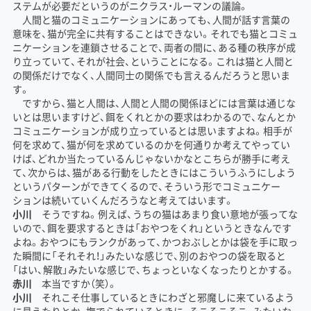
ステムが必要だというのがニクラス・ルーマンの議論。
人間と猫のコミュニケーションにあっても、人間が話す言葉の
意味を、猫が完全に共有することはできない。それでも猫とコミュ
ニケーションを連鎖させることで、両者の間に、ある種の秩序が成
り立っていて、それが社会、ということになる。これは猫と人間と
の関係だけでなく、人間同士の関係でも言えるんだろうと思いま
す。
ですから、猫と人間は、人間と人間の関係ほどには言葉は通じな
いとは思いますけど、餌をくれとかの要求はわかるので、なんとか
コミュニケーションが成り立っているとは思いますよね。相手が
何を求めて、猫が何を求めているのかを何通りか考えてやってい
けば、どれか当たっているんじゃないかなとこちらが勝手に考え
て、次からは、猫がある行動をしたときにはこういうふうにしよう
というパターンができてくるので、そういう形でコミュニケー
ションは続いていくんだろうなと考えてはいます。
小川
そうですね。例えば、うちの猫はあまり食い意地が張ってな
いので、餌を要求するときは「おやつをくれ」というときなんです
よね。おやつにもランクがあって、かつおぶしとかは袋を手に取っ
た瞬間に「それそれ！」みたいな感じで、別のおやつの袋を取ると
「はい、解散」みたいな感じで、ちょっといなくなったりとかする。
赤川
本当ですか（笑）。
小川
それこそ仕事しているときにわざと邪魔しに来ているよう