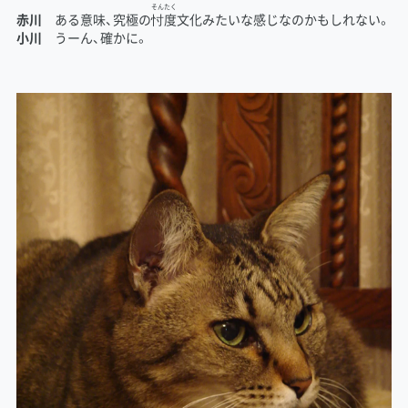
そん
たく
赤川
ある意味、究極の
忖
度
文化みたいな感じなのかもしれない。
小川
うーん、確かに。