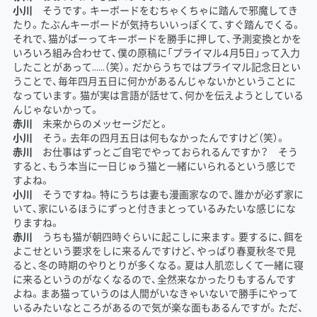
小川
そうです。キーボードをむちゃくちゃに踏んで邪魔してき
たり。たぶんキーボードが気持ちいいっぽくて、すぐ踏んでくる。
それで、猫がばーってキーボードを勝手に押して、予測変換とかを
いろいろ組み合わせて、僕の原稿に「プライマル4月5日」って入力
したことがあって……（笑）。だからうちではプライマル記念日とい
うことで、毎年四月五日に何かがあるんじゃないかということに
なっています。猫が実は言語が話せて、何かを伝えようとしている
んじゃないかって。
赤川
未来からのメッセージだと。
小川
そう。去年の四月五日は何もなかったんですけど（笑）。
赤川
お仕事はずっとご自宅でやっておられるんですか？ そう
すると、もう本当に一日じゅう猫と一緒にいられるという感じで
すよね。
小川
そうですね。特にうちは妻も漫画家なので、誰かが必ず家に
いて、家にいるほうにずっと付きまとっているみたいな感じにな
りますね。
赤川
うちも猫が朝四時ぐらいに起こしに来ます。要するに、餌を
よこせという要求をしに来るんですけど、やっぱり春夏秋冬で見
ると、冬の時期のやりとりが多くなる。夏は人肌恋しくて一緒に寝
に来るというのがなくなるので、全然来なかったりもするんです
よね。まあ猫っていうのは人間がいなきゃいないで勝手にやって
いるみたいなところがあるので気が楽な面もあるんですが。ただ、