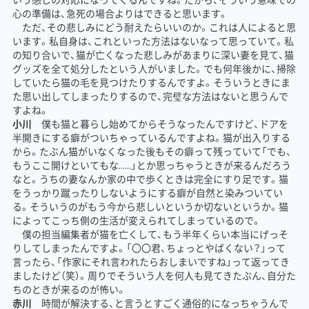
心の準備は、急死の場合よりはできると思います。
ただ、その悲しみにどう耐えたらいいのか。これは人によると思
います。私自身は、これといった方法はないなって思っていて。私
の知り合いで、猫が亡くなった悲しみがあまりに深い妻を見て、猫
グッズを全て処分したという人がいました。でも何年後かに、掃除
していたら猫の毛を見つけたりするんですよ。そういうときにま
た思い出してしまったりするので、完璧な方法はないと思うんで
すよね。
小川
僕も猫と暮らし始めてからそうなったんですけど、ドアを
半開きにする癖がついちゃっているんですよね。猫が出入りする
から。たぶん猫がいなくなった後もその癖って残っていて「でも、
もうここ開けといてもな……」とか思っちゃうときが来るんだろう
なと。うちの妻なんか家の中で歩くときは完全にすり足です。猫
をうっかり蹴ったりしないようにする癖が自然と染みついてい
る。そういうのがもう今から悲しいというか切ないというか。猫
によってこっち側の生活が変えられてしまっているので。
僕の担当編集者が猫を亡くして、もう半年くらい本当にげっそ
りしてしまったんですよ。「〇〇君、ちょっとやばくない？」って
言ったら、「作家にそれ言われたらおしまいですね」って返ってき
ましたけど（笑）。周りでそういう人を何人も見てきたぶん、自分た
ちのときが来るのが怖い。
赤川
時間が解決する、と言うとすごく通俗的になっちゃうんで