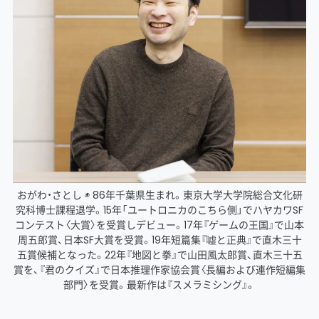
おがわ・さとし ◉ 86年千葉県生まれ。東京大学大学院総合文化研
究科博士課程退学。15年「ユートロニカのこちら側」でハヤカワSF
コンテスト〈大賞〉を受賞しデビュー。17年『ゲームの王国』で山本
周五郎賞、日本SF大賞を受賞。19年短篇集『噓と正典』で直木三十
五賞候補となった。22年『地図と拳』で山田風太郎賞、直木三十五
賞を、『君のクイズ』で日本推理作家協会賞〈長編および連作短編集
部門〉を受賞。最新作は『スメラミシング』。