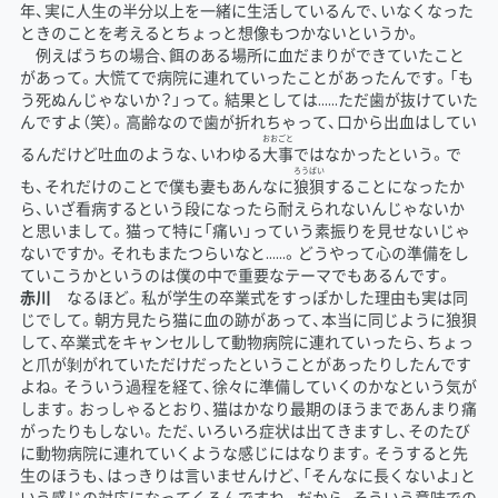
年、実に人生の半分以上を一緒に生活しているんで、いなくなった
ときのことを考えるとちょっと想像もつかないというか。
例えばうちの場合、餌のある場所に血だまりができていたこと
があって。大慌てで病院に連れていったことがあったんです。「も
う死ぬんじゃないか？」って。結果としては……ただ歯が抜けていた
んですよ（笑）。高齢なので歯が折れちゃって、口から出血はしてい
おおごと
るんだけど吐血のような、いわゆる
大事
ではなかったという。で
ろう
ばい
も、それだけのことで僕も妻もあんなに
狼
狽
することになったか
ら、いざ看病するという段になったら耐えられないんじゃないか
と思いまして。猫って特に「痛い」っていう素振りを見せないじゃ
ないですか。それもまたつらいなと……。どうやって心の準備をし
ていこうかというのは僕の中で重要なテーマでもあるんです。
赤川
なるほど。私が学生の卒業式をすっぽかした理由も実は同
じでして。朝方見たら猫に血の跡があって、本当に同じように狼狽
して、卒業式をキャンセルして動物病院に連れていったら、ちょっ
と爪が剝がれていただけだったということがあったりしたんです
よね。そういう過程を経て、徐々に準備していくのかなという気が
します。おっしゃるとおり、猫はかなり最期のほうまであんまり痛
がったりもしない。ただ、いろいろ症状は出てきますし、そのたび
に動物病院に連れていくような感じにはなります。そうすると先
生のほうも、はっきりは言いませんけど、「そんなに長くないよ」と
いう感じの対応になってくるんですね。だから、そういう意味での