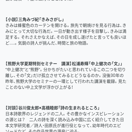
【小説】三角みづ紀「きみさがし」
きみは蜂蜜色のカーテンを開ける。旅先で朝焼けを見る行為は、き
みにとって大切な行為だ。一日が動き出す様子を目撃し、きみは満
足する。それさえかなえば、その日を成し遂げたと言っても良いほ
ど……。気鋭の詩人が挑んだ、時間と旅の物語。
【熊野大学夏期特別セミナー 講演】松浦寿輝「中上健次の「文」」
“中上健次”と“熊野”。分かちがたいと思われているこの二つを切り
離し、その「文」だけ孤立させてみるとどうなるのか。没後30年の
昨年、熊野大学のセミナーの一環として行われた講演を載録。見た
ことのない中上文学が浮かび上がる！
【対談】谷川俊太郎×高橋睦郎「詩の生まれるところ」
日本詩歌界のレジェンドの二人。その豊かなインスピレーション
の源とは？ 二人の詩を深く読み込み中国に広く紹介してきた日
本文学研究者／詩人・田原氏が進行役となって、幼年時代のエピ
ソードなど、その作品世界の源泉に迫る。