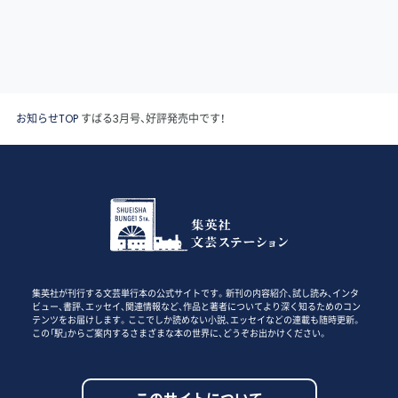
お知らせTOP
すばる3月号、好評発売中です！
集英社が刊行する文芸単行本の公式サイトです。新刊の内容紹介、試し読み、インタ
ビュー、書評、エッセイ、関連情報など、作品と著者についてより深く知るためのコン
テンツをお届けします。ここでしか読めない小説、エッセイなどの連載も随時更新。
この「駅」からご案内するさまざまな本の世界に、どうぞお出かけください。