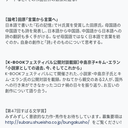
【論考】田原「言葉から言葉へ」
日本語で書いた『石の記憶』でＨ氏賞を受賞した田原氏。母国語の
中国語でも詩を発表し、日本語から中国語、中国語から日本語への
詩の翻訳も多く手がける。なぜ母国語ではなく日本語で言葉を紡
ぐのか。自身の創作と「詩」そのものについて思考する。
【K−BOOKフェスティバル公開対談載録】中島京子×キム・エラン
「小説家としての過去、今、そしてこれから」
K−BOOKフェスティバルにて開催された、小説家・中島京子氏とキ
ム・エラン氏の公開対談を載録。かねてから親交のある2人が、国外
への行き来ができなかったコロナ禍の日々を振り返り、お互いの
創作について語り合う。
【第47回すばる文学賞】
みずみずしく意欲的な力作・秀作をお待ちしています。募集要項は
http://subaru.shueisha.co.jp/bungakusho/
をご覧ください！