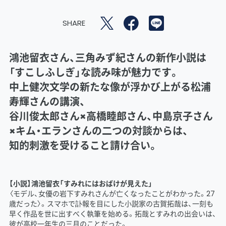
SHARE
鴻池留衣さん、三角みず紀さんの新作小説は
「すこしふしぎ」な読み味が魅力です。
中上健次文学の新たな像が浮かび上がる松浦
寿輝さんの講演、
谷川俊太郎さん×高橋睦郎さん、中島京子さん
×キム・エランさんの二つの対談からは、
知的刺激を受けること請け合い。
【小説】鴻池留衣「すみれにはおばけが見えた」
〈モデル、女優の岩下すみれさんが亡くなったことがわかった。27
歳だった〉。スマホで訃報を目にした小説家の古賀拓哉は、一刻も
早く作品を世に出すべく執筆を始める。拓哉とすみれの出会いは、
彼が高校一年生の三月のことだった。