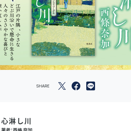
SHARE
心淋し川
著者：西條 奈加