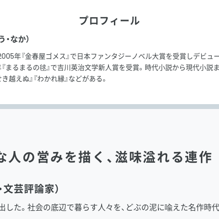
プロフィール
う・なか）
。2005年『金春屋ゴメス』で日本ファンタジーノベル大賞を受賞しデビュー。
5年『まるまるの毬』で吉川英治文学新人賞を受賞。時代小説から現代小説
せき越えぬ』『わかれ縁』などがある。
かな人の営みを描く、滋味溢れる連作
・文芸評論家）
出した。社会の底辺で暮らす人々を、どぶの泥に喩えた名作時代