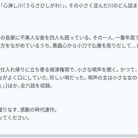
「心淋し川（うらさびしがわ）」。その小さく淀んだ川のどん詰
。
つの長屋に不美人な妾を四人も囲っている。その一人、一番年嵩
方をながめているうち、悪戯心から小刀で仏像を彫りだして……(「
、仕入れ帰りに立ち寄る根津権現で、小さな唄声を聞く。かつて
女がよく口にしていた、珍しい唄だった。唄声の主は小さな女の
ょ」)ほか、全六話を収録。
織りなす、感動の時代連作。
ってください。