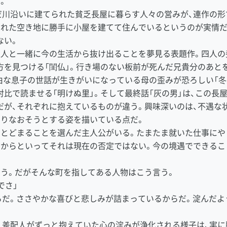
。
川沿いに建てられた貧乏長屋に暮らす人々の営みが、連作の
れた空き地に勝手に小屋を建てて住んでいるというのが実情だ
ない。
人と一緒に今の生活から抜け出ることを夢見る表題作。四人の
方を見つける「閨仏」。行き場のない板前が死んだ兄貴分のあと
由な息子の世話が生きがいになっている母の歪みが恐ろしい「冬
比で読ませる「明けぬ里」。そして最終話「灰の男」は、この長
が、それぞれに抱えているものが違う。興味深いのは、不遇な
やりなおそうとする姿を描いている点だ。
とどまることを選んだ主人公がいる。たまたま就いた仕事にや
だからといってそれは現在の否定ではない。今の境遇でできるこ
う。だがそんな町を指してある人物はこう言う。
でさ」
だ。ささやかな喜びと悲しみが詰まっているからだ。淀んだよ
差配人がずっと抱えていた心の淀みが浄化される様子は、実に