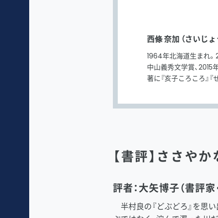
西條 奈加 （さいじょ
1964年北海道生まれ
中山義秀文学賞、201
著に『亥子ころころ』『
【書評】ささや
評者：大矢博子（書評家
半村良の『どぶどろ』を思い