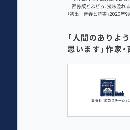
西條版どぶどろ、滋味溢れる
（初出：「青春と読書」2020年9
「人間のありよ
思います」作家