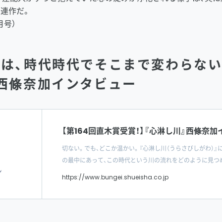
連作だ。
月号）
うは、時代時代でそこまで変わらな
・西條奈加インタビュー
【第164回直木賞受賞！】『心淋し川』西條奈
切ない。でも、どこか温かい。『心淋し川（うらさびしがわ）』
の最中にあって、この時代という川の流れをどのように見つ
https://www.bungei.shueisha.co.jp