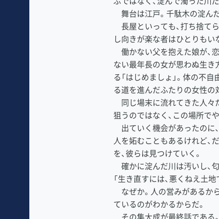
ぶではなく、淀んで濁った川だ
舞台は江戸。千駄木の淀んだ
長屋といっても、打ち捨てら
し向きが楽な者はひとりもい
働かない父を抱えた娘が、恋
ない最年長の女が思わぬ生き
る「はじめましょ」。体の不自
る道を進んだふたりの女性の対
同じ場末に流れてきた人々だ
狙うのではなく、この場所で
出ていく機会があったのに、
人を妬むこともあるけれど、
を、彼らは見つけていく。
確かに淀んだ川は汚いし、匂
「生き直すには、悪くねえ土地
なぜか。人の営みがあるから
ているのがわかるからだ。
その集大成が最終話である。