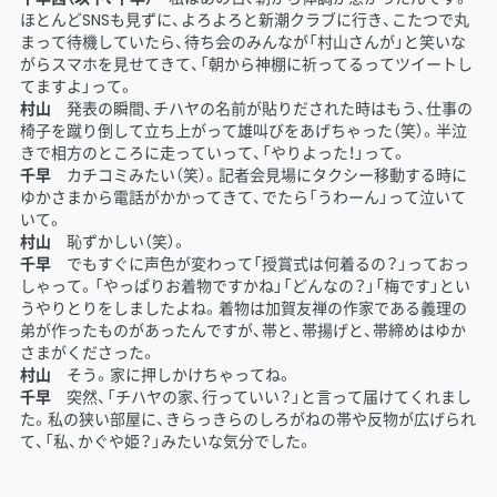
ほとんどSNSも見ずに、よろよろと新潮クラブに行き、こたつで丸
まって待機していたら、待ち会のみんなが「村山さんが」と笑いな
がらスマホを見せてきて、「朝から神棚に祈ってるってツイートし
てますよ」って。
村山
発表の瞬間、チハヤの名前が貼りだされた時はもう、仕事の
椅子を蹴り倒して立ち上がって雄叫びをあげちゃった（笑）。半泣
きで相方のところに走っていって、「やりよった！」って。
千早
カチコミみたい（笑）。記者会見場にタクシー移動する時に
ゆかさまから電話がかかってきて、でたら「うわーん」って泣いて
いて。
村山
恥ずかしい（笑）。
千早
でもすぐに声色が変わって「授賞式は何着るの？」っておっ
しゃって。「やっぱりお着物ですかね」「どんなの？」「梅です」とい
うやりとりをしましたよね。着物は加賀友禅の作家である義理の
弟が作ったものがあったんですが、帯と、帯揚げと、帯締めはゆか
さまがくださった。
村山
そう。家に押しかけちゃってね。
千早
突然、「チハヤの家、行っていい？」と言って届けてくれまし
た。私の狭い部屋に、きらっきらのしろがねの帯や反物が広げられ
て、「私、かぐや姫？」みたいな気分でした。