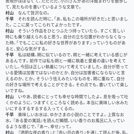
表現がほぼなくて、ただただ、小川さんがあの洋館まわりを散歩し
て、見たものを書いているような文章で。
村山
なんて贅沢なの。
千早
それを読んだ時に、「あ、私もこの場所が好きだ」と思いまし
た。ここに戻ってこられてよかったです。
村山
そういう作品をひとつふたつ持っていたら、すごく苦しい
時にも乗り越えられると思う。自分の立ち位置がわからなくなっ
た時、「でもここに私の好きな世界があります」っていうものがあ
ると、安心な気がする。
千早
私は結構、朔に似ているので、朔と一緒に考えている感じが
あるんです。前作では私も朔と一緒に執着と愛着の違いを考えて
いたし、今回は正しい執着について考えていました。自分が思って
いる愛情は加害ではないのかとか、自分は加害者にならないと言
えるのか、とか。そういう怯えみたいなものを、朔に重ねて、自分
の好きな場所で考えることができる。その点でも、書いていて楽し
いですね。
村山
いやあ、読者にとっても幸せな時間でしたよ。息を吸って吐
くかのように、つまずくところなく読める。本当に美味しい水みた
いにするするするする入ってくるの。
千早
美味しいお水は、ゆかさまの小説のことですよ。上質なお
水。『ある愛の寓話』を読んだ瞬間、いい香りのお風呂に入ってい
るような感じで、「あー、幸せ」って。
村山
『透明な夜の香り』と『赤い月の香り』を通して読んだ後、私、