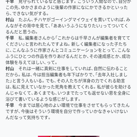
千早
見守られているなと感じます。こういう人間なので、自分が
この先、ゆかさまのように後輩の作家になにかできるかといった
ら、できない気がする。
村山
たぶん、チハヤがゴーイングマイウェイを貫いていれば、み
んながその背中を見て、「ああいうふうになりたい」ってついてく
るんだと思うの。
千早
私、編集者さんから「これからは千早さんが編集者を育てて
ください」と言われたんですよね。新しく編集者になった子たち
に、こんなふうに作家さんとコミュニケーションをとって、こんな
ふうにひとつの作品を作りあげるんだとか、その達成感とか、成功
体験を与えてほしい、って。
村山
それは一緒に真剣に仕事をしていれば、自然に伝わること
だから。私は、今は担当編集者も年下ばかりで、「去年入社しまし
た」と言う人もいる。でも、その人たちが渾身の力でくれる助言
は、私に見えていなかった死角を教えてくれる。私が彼らを助ける
んじゃなくて、あくまでも、いつまでたっても返せない恩を全身に
浴びて書いているような感じがします。
千早
今までは居心地のよい環境で仕事をさせてもらってきたん
ですが、今後はそういう環境を自分で作っていかなきゃいけない
んだなって気持ちです。