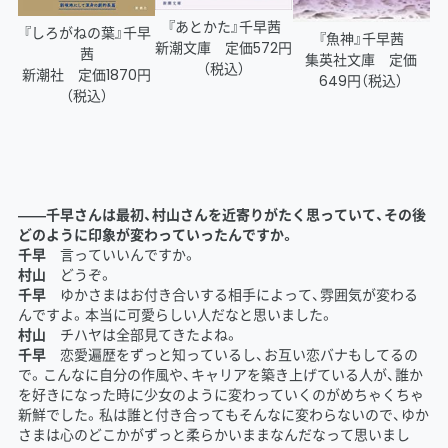
『あとかた』千早茜
『しろがねの葉』千早
『魚神』千早茜
新潮文庫 定価572円
茜
集英社文庫 定価
（税込）
新潮社 定価1870円
649円（税込）
（税込）
――千早さんは最初、村山さんを近寄りがたく思っていて、その後
どのように印象が変わっていったんですか。
千早
言っていいんですか。
村山
どうぞ。
千早
ゆかさまはお付き合いする相手によって、雰囲気が変わる
んですよ。本当に可愛らしい人だなと思いました。
村山
チハヤは全部見てきたよね。
千早
恋愛遍歴をずっと知っているし、お互い恋バナもしてるの
で。こんなに自分の作風や、キャリアを築き上げている人が、誰か
を好きになった時に少女のように変わっていくのがめちゃくちゃ
新鮮でした。私は誰と付き合ってもそんなに変わらないので、ゆか
さまは心のどこかがずっと柔らかいままなんだなって思いまし