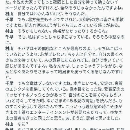
た。小説の大家ってもっと確固とした自分を持って動じないイ
メージがあったんですけれど、全然そうじゃなかったんですよね。
村山
自分ではわかんないけど、そうなんだ。
千早
でも、北方先生もそうですけれど、大御所の方は皆さん柔軟
ですよね。新人作家のほうがしゃちほこばっている感じがある。
村山
そうかもしれない。余裕がなかったりするからね。
千早
でも、私はずっとしゃちほこばっている。そろそろ中堅なの
に。
村山
チハヤはその偏屈なところが最高なのよ。しゃちほこばっ
ているというより、芯がブレない。ちゃんと自分と、自分の書くべ
きものを持っていて、人の意見に左右されずに、自分で歩いていく
感じがあるんですよね。私なんかは、しょっちゅうブレながら、な
んとなくあたりをさまよって結局また戻ってくる感じなんですけ
ど。
千早
でも文章はブレないですよね。本当にいつも、安定の、良質
のエンタメを提供してくれている。直木賞をとった後、受賞記念の
エッセイ十本ノックとかがあって「自分のことを書くのはもうい
い」と苛々してきた時、ゆかさまの『ある愛の寓話』を読んだら、も
のすごく安心して浸れたんです。こういう心理状態の時こそゆか
さまの上質なエンターテインメントが必要なんだなって。ゆかさ
まの読者もきっと同じだと思う。あ、そうだ、読者で思い出した。
村山
なに？
千早
ゆかさまとの出会いを思い出しました。デビュー当時、初対