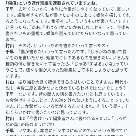
「傷痕」という連作短編を連載されていますよね。
千早
去年くらいから、本当に仕事がしやすくなっていて、楽しい
です。編集者さんが、私が書きたいものによって媒体を探してくれ
るようになったんです。集英社に「こういうものが書きたいです」
と言ったら、「ああ、『すばる』がいいかもしれません」って。今後も
書きたいもの重視で、媒体を選んでいけたらいいなって思ってい
ます。
村山
その時、どういうものを書きたいって言ったの？
千早
「傷が書きたい！」って言ったんです。『しろがねの葉』で長
いものを書いたから、短編でキレのあるものを書きたい、いろんな
種類の傷が書きたいって言ったら、「じゃあ『すばる』かな」ってい
うことで。様々な傷が入った短編集にして本にしようかと思って
います。
村山
振り幅を大きく確保できるのはいいことですよね。時代小
説も、今後二度と書かないと決めているわけではないでしょう？
千早
ないです。昔の商人の話を書きたいなとも思っています。
お金儲けをすることと、人の道を外れないようにすることって、た
ぶん、どこか繋がっている気がするんですよね。そういう話を、十
年くらいかけて書きたいなと思っています。
村山
また「今書け」って編集者さんに言われるんだよ。『しろが
ねの葉』の時のように（笑）。
千早
いやあ、私、本当にビジネスに疎いので、いろいろ調べてか