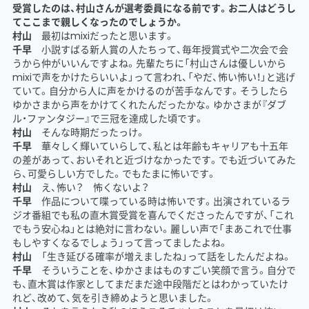
受賞したのは、村山さんが選考委員になる前です。お二人はどうし
てここまで親しくなったのでしょうか。
村山
最初はmixiだったと思います。
千早
小説すばる新人賞の人たちって、毎年授賞式や二次会で会
うから仲がいいんですよね。先輩たちに「村山さんは優しいから
mixiで声をかけたらいいよ」って言われ、「やだ、怖い怖い！」と逃げ
ていて。自分から人に声をかけるのが苦手なんです。そうしたら
ゆかさまから声をかけてくれたんだったかな。ゆかさまが『ダブ
ル・ファンタジー』で三冠を達成した頃です。
村山
そんな時期だったっけ。
千早
華々しく輝いていらして、私とは年齢もキャリアも十五年
の差があって、おいそれと近づけなかったです。でも近づいてみた
ら、可愛らしい方でした。でもたまに怖いです。
村山
え、怖い？ 怖くないよ？
千早
作品について喋っている時は怖いです。出演されているラ
ジオ番組でも私の直木賞受賞を喜んでくださったんですが、「これ
でもう安心ね」とは絶対に言わない。麗しい声で「まあこれで仕事
もしやすくなるでしょう」って言ってましたよね。
村山
「生き延びる確率が増えましたね」って話をしたんだよね。
千早
そういうことを、ゆかさまはものすごい笑顔で言う。自分で
も、直木賞は作家としてまだまだ途中段階だとはわかっていたけ
れど、改めて、気を引き締めようと思いました。