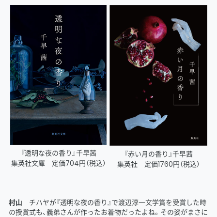
『透明な夜の香り』千早茜
『赤い月の香り』千早茜
集英社文庫 定価704円（税込）
集英社 定価1760円（税込）
村山
チハヤが『透明な夜の香り』で渡辺淳一文学賞を受賞した時
の授賞式も、義弟さんが作ったお着物だったよね。その姿がまさに