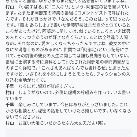
らでないと無理。ゆかさまもまた近代の話を書いていますよね。
村山
『小説すばる』に「二人キリ」という、阿部定の話を書いてい
ます。たまたま阿部定の特集の番組にコメントゲストで呼ばれた
んです。それがきっかけで、「なんだろう、この女は」って思ったん
です。『風よ あらしよ』で書いた伊藤野枝はまだ自分と似ていると
ころがあったけど、阿部定に関しては、似ているところといえば男
の人とくっつきあうのが好きな点くらいで、あとは全然違う人間
なの。それなのに、愛おしくなっちゃったんですよね。彼女の中に
なにか渦巻くものがあるのに、世間では「阿部定」という記号にさ
れて、その前後の彼女の人生に関しては誰も見向きもしていない。
番組に出演する時に資料としてわたされた阿部定の尋問調書がも
のすごく詳細で。「これさえあればなんでも書けるぜ」と思ったん
ですけど、いざそれを小説にしようと思ったら、フィクションの入
り込む余地がなくて。
千早
なるほど、資料が詳細すぎて。
村山
しょうがないので、外側に虚構の枠組みを作って、いま書い
ています。
千早
楽しみにしています。今日はありがとうざいました。これ
からも相談とか、秘密の話をしていけたら嬉しいです。いなくなら
ないでくださいね。
村山
お互い大喰らいだからたぶん大丈夫だよ（笑）。