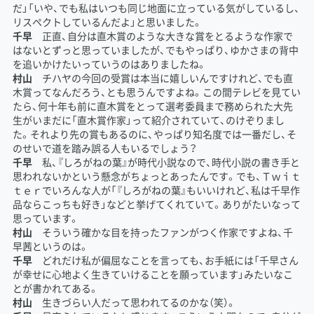
だ」「いや、でも私はいつも同じ地面に立っている気がしているし、
リスペクトしているんだよ」と思いました。
千早
正直、自分は直木賞のような大きな賞をとるような作家で
はないとずっと思っていましたが、でもやっぱり、ゆかさまの背中
を追いかけたいっていうのはありましたね。
村山
チハヤの今回の受賞は本当に嬉しいんですけれど、でも直
木賞ってなんだろう、とも思うんですよね。この間テレビを見てい
たら、何十年も前に直木賞をとって選考委員まで務められた大先
生がいまだに「直木賞作家」って紹介されていて、のけぞりまし
た。それより先の賞もあるのに、やっぱり知名度では一番だし、そ
のせいで道を踏み誤る人もいるでしょう？
千早
私、『しろがねの葉』が時代小説なので、時代小説の書き手と
思われないかという懸念がちょっとあったんです。でも、Ｔｗｉｔ
ｔｅｒでいろんな人が「『しろがねの葉』もいいけれど、私は千早作
品ならこっちも好き」などと挙げてくれていて。ありがたいなって
思っています。
村山
そういう確かな目を持ったファンがつく作家ですよね、千
早茜というのは。
千早
どれだけ私が偏屈なことを言っても、お手紙には「千早さん
が幸せに心地よく生きていけることを願っています」みたいなこ
とが書かれてある。
村山
生きづらい人だって思われてるのかな（笑）。