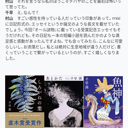
村山
それを言うなら私のほうこそチハヤのことを最初は怖いっ
て思ってた。
千早
え、なんで？
村山
すごい感性を持っている人だっていう印象があって。mixi
に日記形式の、エッセイというか論文のような長文を載せていた
でしょう。今回『オール讀物』に載っている受賞記念エッセイもそ
うだけれども、その日記も一本の短編小説を読んだかのような満
足感と感動があったんですよね。でも会ってみたら、こんなに可愛
らしいし、お洒落だし。私とは絶対に生息地域が違う人だけど、書
くっていうことで繋がっているというのが、すごく嬉しくなりま
した。