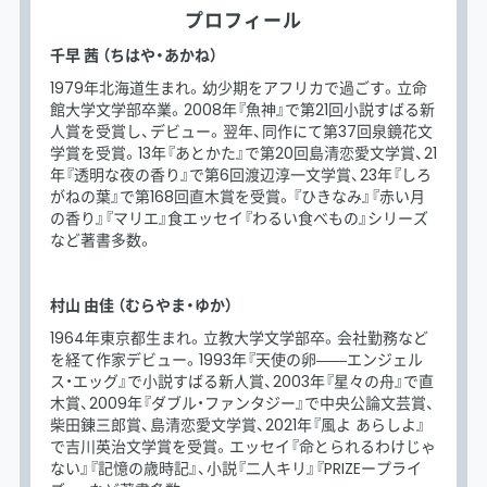
プロフィール
千早 茜 （ちはや・あかね）
1979年北海道生まれ。幼少期をアフリカで過ごす。立命
館大学文学部卒業。2008年『魚神』で第21回小説すばる新
人賞を受賞し、デビュー。翌年、同作にて第37回泉鏡花文
学賞を受賞。13年『あとかた』で第20回島清恋愛文学賞、21
年『透明な夜の香り』で第6回渡辺淳一文学賞、23年『しろ
がねの葉』で第168回直木賞を受賞。『ひきなみ』『赤い月
の香り』『マリエ』食エッセイ『わるい食べもの』シリーズ
など著書多数。
村山 由佳 （むらやま・ゆか）
1964年東京都生まれ。立教大学文学部卒。会社勤務など
を経て作家デビュー。1993年『天使の卵――エンジェル
ス・エッグ』で小説すばる新人賞、2003年『星々の舟』で直
木賞、2009年『ダブル・ファンタジー』で中央公論文芸賞、
柴田錬三郎賞、島清恋愛文学賞、2021年『風よ あらしよ』
で吉川英治文学賞を受賞。エッセイ『命とられるわけじゃ
ない』『記憶の歳時記』、小説『二人キリ』『PRIZEープライ