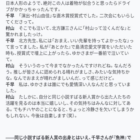
日本人形のようで、絶対この人は着物が似合うと思ったらドライ
ブがかかっちゃったんです。
千早
「演出・村山由佳」な直木賞授賞式でした。二次会にもいらし
てくださって。
村山
そこでも泣いて、北方謙三さんに「村山って泣くんだな」と
驚かれましたっけ。
千早
北方先生、私には「おまえ、いい先輩を持ってよかったな」っ
て言ってました。私が『あとかた』で島清恋愛文学賞をいただいた
時も、授賞式で壇上に上がったら、ゆかさまが一番前で泣いてい
て。
村山
そういうのって今までなかったんですけれどね。なんだろ
う。推しが皆さんに認められる晴れがましさ、みたいな気持ちか
な。なんでおまえが晴れがましいんだ、って感じだけど。
千早
私は、ゆかさまは誰にでも愛情深い人なんだと思っていま
した。
村山
たしかに、自分と同じ小説すばる新人賞から出た人たちの
活躍を見るのは本当に嬉しいし、その気持ちはみんなに対してあ
る。でもチハヤのことになると、ちょっと冷静さを欠いてしまうか
もしれない。今後は自粛します（笑）。
――同じ小説すばる新人賞の出身とはいえ、千早さんが『魚神』で