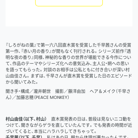
『しろがねの葉』で第一六八回直木賞を受賞した千早茜さんの受賞
第一作、『赤い月の香り』が間もなく刊行される。シリーズ前作『透
明な夜の香り』同様、神秘的な香りの世界が堪能できる今作につい
て、作品のテーマやシリーズ化への意気込み、主人公・朔への思い
を語ってもらった。対談のお相手は公私ともに付き合いが深い村
山由佳さん。まずは、千早さんが直木賞を受賞した日のエピソード
から聞いてみた。
聞き手・構成／瀧井朝世 撮影／藤澤由加 ヘア＆メイク（千早さ
ん）／加藤志穂（PEACE MONKEY）
村山由佳（以下、村山）
直木賞発表の日は、普段は見ないニコ動を
つけて、聞きながらゲラを直していたんです。でも発表の時間が近
づいてくると、本当にハラハラしてきちゃって。
千早茜（以下、千早）
私はあの日、朝から体調が悪かったんです。