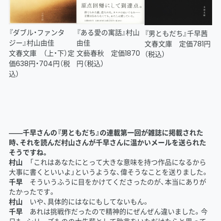
『ダブル・ファンタ
『ある愛の寓話』村山
『男ともだち』千早茜
ジー』村山由佳
由佳
文春文庫 定価781円
文春文庫 （上・下）定
文藝春秋 定価1870
（税込）
価638円・704円（税
円（税込）
込）
――千早さんの『男ともだち』の連載第一回が雑誌に掲載された
時、それを読んだ村山さんが千早さんに温かいメールを送られた
そうですね。
村山
「これはあなたにとって大きな意味を持つ作品になるから
大事に書くといいよ」というような、偉そうなことを送りました。
千早
そういうふうに目をかけてくださったのが、本当にありが
たかったです。
村山
いや、具体的にはなにもしてないもん。
千早
あれは挑戦作だったので精神的にぜんぜん違いました。今