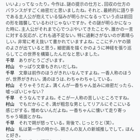
いいよ」ってなったり。今作は、謎の提示の仕方と、回収の仕方の
バランスがすごく緻密だと思いましたね。それと、最終的に語り手
である主人公が抱えている悩みが明らかになるっていう点は前回
の形を踏襲しているわけじゃないですか。その謎が明らかになっ
た時に、主人公がそれまで心でつぶやいてきたことや、誰かの一言
に対する反応が、どれも過不足ない。特に過剰さがないのが素晴ら
しい。非常に考え抜いて書かれていますよね。ここにチハヤの頭
のよさが出ていると思う。細密画を描くかのように神経を張り巡
らしてこの世界を構築したんだなと思いました。
千早
ありがとうございます。
村山
やっぱり文章もきれいだしね。
千早
文章は前作のほうがきれいなんですよね。一香人称のほう
が、世界がきれい。満のほうは、わちゃわちゃしている。
村山
そりゃそうだよ。満くんが一香ちゃん並みに緻密だったら、
嘘っぽいじゃない？
千早
そうなんですよね。そこが一人称の苦しいところですね。
村山
でもだからこそ、満が粗忽な男としてリアルにそこにいる
感じがする。憎めないんだよね。一香ちゃんに懐いて走り寄っ
ちゃう場面とかね。
千早
それで朔が怒っている。背後で、じっとりと（笑）。
村山
私は第一作の時から、朔さんの友人の新城推しでして。ほん
と好き。