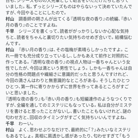
日も、シリーズものの大先輩として助言をいただけたらと思って
いました。私、ずっとシリーズものはやらないって決めていたんで
すが、今回やることにしたので。
村山
調香師の朔さんが出てくる『透明な夜の香り』の続編、『赤い
月の香り』のことですよね。
千早
シリーズを書くって、読者ががっかりしないか心配な気持
ちと、読者をちゃんと裏切りたい気持ちのせめぎ合いで。結構悩む
んです。
村山
『赤い月の香り』は、その塩梅が素晴らしかったですよ。こ
れ一冊でも充分成り立っているし、しかもあえて前作と対照的に
作ってある。『透明な夜の香り』の視点人物は一香ちゃんという女
性でしたが、今回は満という男性でしょう。しかも一香ちゃんは自
分の性格の問題点や繊細さに意識的だったと思うんですけれど、
今回の満さんはわりと無意識的なところがある。そうしたひとつ
ひとつ、第一作に寄りかからずに世界を作ってあるところがすご
いと思いました。
『透明な夜の香り』も『赤い月の香り』も短編連作のようなつくりで
すが、全編を通してのミステリにもなっている。私は自分がミステ
リを書けると思ったことがないし、書いたこともないけれど、謎の
匂わせ方と、回収のタイミングがすごく気持ちいいんですよね。
千早
わーい。
村山
よく、思わせぶりなだけで、最終的に「？」みたいなミステリ
もあるでしょ。真相に肩透かし感があったり、匂わせすぎて「もう