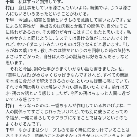
千早
私はずっと朔推しです。
村山
庭仕事をしている源さんもいいよね。続編では、じつは源さ
んにもいろいろあったということがわかる。
千早
今回は、加害と愛情というものを意識して書いたんです。愛
による加害性が一番出るのは肉親とか親子の関係で、自分はそこ
に怖れがあるのか、その部分が今作にはすごく出たと思います。私
もゆかさまと同じように、ミステリは書ける気がしないんですけ
れど、ホワイダニットみたいなものは好きなんだと思います。『し
ろがねの葉』でも、殺したのは誰かというのを回収した時の気持ち
よさはすごかった。自分は人の心の謎解きは好きなんだろうなと
思います。
それと今回、朔の仕事がうまくいかない話も書きました。私、
『美味しんぼ』がめちゃくちゃ好きなんですけれど、すべての問題
を本当に食だけで解決できるのかな、といつも疑問に感じていて。
それで今回は香りでは解決できない話も書いたんです。前作は天
才・朔のお話という感じでしたが、今回の朔はちょっと人間に近づ
いている感じです。
村山
そうなったのは、一香ちゃんが作用しているおかげよね。二
人の関係ってすごくじれったいけれど、でも別に彼らにとっての
幸福が、一緒に暮らしてラブラブになることではないというのも
よくわかるんです。
千早
ゆかさまはシリーズものを書く時に気をつけていることは
ありますか？ 読者のことを考えないほうがいいっていう人と、考