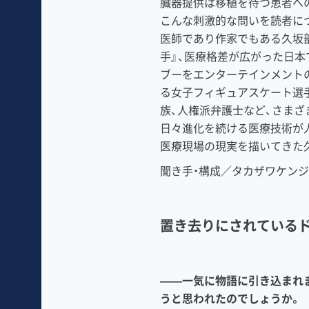
臓器提供は移植を待つ患者への
こんな刺激的な問いを読者に
医師であり作家でもある久坂部
手』、医療格差が広がった日
ブーをエンターテインメント
る女子フィギュアスケート選
族、人権派弁護士など、さま
日々進化を続ける医療技術が
医療現場の現実を描いてきた
聞き手・構成／タカザワケン
置き去りにされている
――一気に物語に引き込まれ
うと思われたのでしょうか。