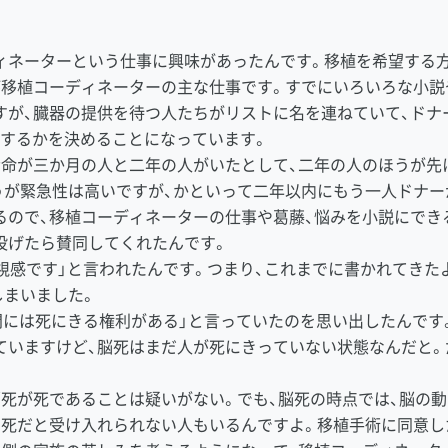
ネーターという仕事に興味があったんです。移植を希望する
が移植コーディネーターの主な仕事です。すでにいろいろな小説
が、臓器の提供を待つ人たちがリストに名を連ねていて、ドナー
供するかを決めることになっています。
命が三か月の人と二年の人がいたとして、二年の人のほうが先
うが緊急性は高いですが、かといって二年以内にもう一人ドナー
るので、移植コーディネーターの仕事や葛藤、悩みを小説にでき
投げたら賛同してくれたんです。
視感です」と言われたんです。つまり、これまでに書かれてきた
しまいました。
間には死にきる権利がある」と言っていたのを思い出したんです
ていますけど、脳死はまだ人が死にきっていない状態なんだと。
。
死が死であることは疑いがない。でも、脳死の時点では、脳の
＝死だと受け入れられない人もいるんですよ。移植手術に同意し