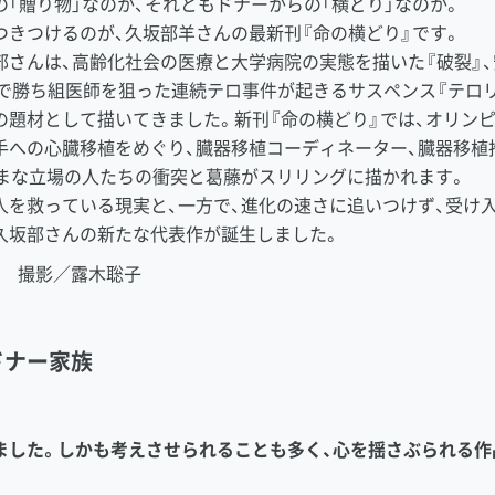
「贈り物」なのか、それともドナーからの「横どり」なのか。
つきつけるのが、久坂部羊さんの最新刊『命の横どり』です。
さんは、高齢化社会の医療と大学病院の実態を描いた『破裂』、
本で勝ち組医師を狙った連続テロ事件が起きるサスペンス『テロリ
の題材として描いてきました。新刊『命の横どり』では、オリン
手への心臓移植をめぐり、臓器移植コーディネーター、臓器移植
ざまな立場の人たちの衝突と葛藤がスリリングに描かれます。
人を救っている現実と、一方で、進化の速さに追いつけず、受け入
久坂部さんの新たな代表作が誕生しました。
ジ 撮影／露木聡子
ドナー家族
ました。しかも考えさせられることも多く、心を揺さぶられる作