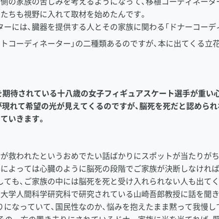
ー側の家族の苦しみを考えるようになって、移植コーディネータ
人たちも視野に入れて取材を始めたんです。
ーには、臓器を提供する人とその家族に関わる「ドナーコーディ
ントコーディネーター」の二種類あるのですが、本に出てくる立
来を期待されている十八歳の女子フィギュアスケート選手が重い
が現れて希望の光が見えてくるのですが、脳死を死だと認められ
っていきます。
が救われたというおめでたい話ばかりにスポットが当たりがち
器によっては心臓のように脳死の段階でご家族が決断しなければ
しても、ご家族の中には脳死を死と受け入れられない人も出てく
大学人間科学研究科で研究されている山崎吾郎教授に話を聞き
りになっていて、国民性なのか、悩みを抱えたまま黙って我慢し