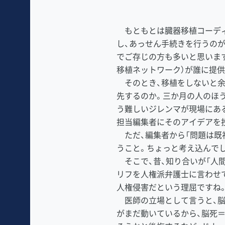
もともとは臓器移植コーディ
し、あっせん手続きを行うの
でご存じの方も多いと思います
移植ネットワーク）が誰に提
そのとき、移植をしないと余
先するのか。三か月の人のほ
う難しいジレンマが現場にあ
担当編集者にそのアイデアを
ただ、編集者から「問題は既
うこと。ちょっと考え込んで
そこで、昔、知り合いが「人
リフを人権派弁護士に言わせ
人権侵害だという理屈ですね
医師の立場として言うと、脳
がまだ動いているから、脳死