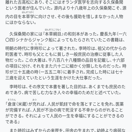
離れた
古
高
松
にあり、そこにはオランダ医学を志向する
久
保
桑
閑
という医者が住んでいた。源内より十八歳年上の久保桑閑こそ、源
ほん
ぞう
がく
内の目を
本
草
学
に向けさせ、その後も援助を惜しまなかった人物
にほかならない。
ほん
ぞう
こう
もく
久保桑閑の家には『
本
草
綱
目
』の和刻本があった。慶長九年（一六
〇四）シナからジャンク船によってもたらされていたこの書籍は、
り
じ
ちん
明朝の時代に
李
時
珍
によって著された。李時珍は、祖父の代からの
町医者で、時珍も父とともに貧しき一般庶民の治療に従事した人
物だった。この大著は、千八百八十八種類の品目を記載し、十六部
の項目に分け、それをまた六十二に細かく分類したものだった。時
珍が三十五歳の時（一五五二年）に着手され、完成した時には七十
三歳を迎えていたという生涯をかけた大仕事だった。
李時珍は、その序文で本書を著した目的は、あくまでも庶民のた
めであり、病で苦しむ力なき人々の幸福のためだと述べていた。
そう
りん
みつ
「
倉
廩
（米蔵）が
充
れば、人民が飢饉で命を落とすことを免れ、医薬
が完備すれば、人民が不治の病で死没する不幸からのがれること
ができる。それによって人民の一生を幸福にすることができるの
である」
また時珍はみずからの来歴を、田舎の生まれで、幼時より病弱な