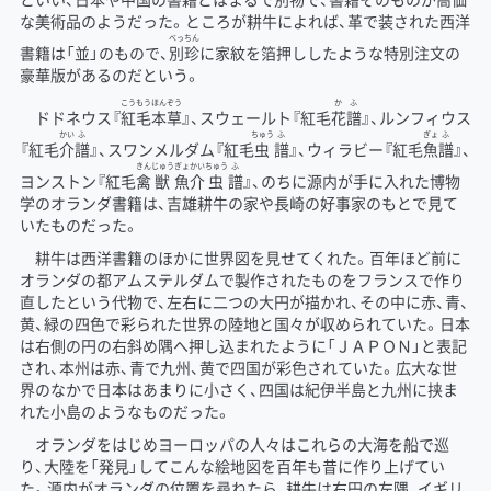
な美術品のようだった。ところが耕牛によれば、革で装された西洋
べっ
ちん
書籍は「並」のもので、
別
珍
に家紋を箔押ししたような特別注文の
豪華版があるのだという。
こう
もう
ほん
ぞう
か
ふ
ドドネウス『
紅
毛
本
草
』、スウェールト『紅毛
花
譜
』、ルンフィウス
かい
ふ
ちゅう
ふ
ぎょ
ふ
『紅毛
介
譜
』、スワンメルダム『紅毛
虫
譜
』、ウィラビー『紅毛
魚
譜
』、
きん
じゅう
ぎょ
かい
ちゅう
ふ
ヨンストン『紅毛
禽
獣
魚
介
虫
譜
』、のちに源内が手に入れた博物
学のオランダ書籍は、吉雄耕牛の家や長崎の好事家のもとで見て
いたものだった。
耕牛は西洋書籍のほかに世界図を見せてくれた。百年ほど前に
オランダの都アムステルダムで製作されたものをフランスで作り
直したという代物で、左右に二つの大円が描かれ、その中に赤、青、
黄、緑の四色で彩られた世界の陸地と国々が収められていた。日本
は右側の円の右斜め隅へ押し込まれたように「ＪＡＰＯＮ」と表記
され、本州は赤、青で九州、黄で四国が彩色されていた。広大な世
界のなかで日本はあまりに小さく、四国は紀伊半島と九州に挟ま
れた小島のようなものだった。
オランダをはじめヨーロッパの人々はこれらの大海を船で巡
り、大陸を「発見」してこんな絵地図を百年も昔に作り上げてい
た。源内がオランダの位置を尋ねたら、耕牛は右円の左隅、イギリ