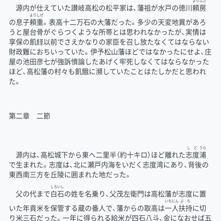
より
ふさ
源内が仕えていた讃岐高松の松平家は、藩祖が水戸の徳川
頼
房
より
しげ
の息子
頼
重
。表高十二万石の大藩だった。多少の天変地異があろ
うと屋台骨がぐらつくような所帯とは思われなかったが、実情は
享保の飢饉以前でさえかなりの家臣を召し放たなくてはならない
財政難におちいっていた。伊予松山藩ほどではなかったにせよ、庄
屋の池田彦七が強訴憤論したあげく牢死しなくてはならなかった
ほど、高松藩の村々も飢餓に瀕していたことはたしかだと思われ
た。
第二章 二節
し
ど
うら
源内は、高松城下から東へ二里半（約十キロ）ほど離れた
志
度
浦
で生まれた。志度は、北に瀬戸内海をいだく志度湾にあり、背後の
東西南三方を丘陵に囲まれた地だった。
しろ
いし
父の代まで
白
石
の姓を名乗り、父茂左衛門は高松藩が志度に置
いち
にん
ぶ
ち
いた年貢米を保管する蔵の番人で、藩からの取高は
一
人
扶
持
に切
り米三石だった。一年に得られる給米が四石八斗、金になおせば五