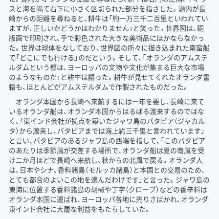
スと海を隔て右下に小さく区切られた部分を指さした。源内が長
崎からの距離を尋ねると、耕牛は「約一万三千二百里といわれてい
ますが、正しいかどうかはわかりません」と笑った。世界図は、銅
版画で印刷され、手で彩色された大きな美術品にほかならなかっ
た。世界は球体をなしており、世界図の所々に描き込まれた南蛮船
で「どこにでも行ける」のだという。そして、「オランダのアムステ
ルダムという都は、ヨーロッパの文物や文化が集まる巨大な市場
のようなものだ」と耕牛は語った。耕牛が見せてくれたオランダ書
籍も、ほとんどがアムステルダムで作製されたものだった。
オランダ本国から長崎へ来航するには一年を要し、長崎に来て
いるオランダ船は、オランダ本国からはるばる渡来するのではな
く、「東インド会社が拠点を築いたジャワ島のバタビア（ジャカル
タ）から渡来し、バタビアまでは海上約三千里と言われています」
と言い、バタビアのあるジャワ島の西端を指して、「このバタビア
のあたりは季節風が交差する場所で、オランダ船は夏の南風を受
け二か月ほどで長崎へ来航し、秋からの北風で戻る。オランダ人
は、日本やシナ、香料諸島（モルッカ諸島）と本国との交易のため、
とても都合のよいこの地を選んだわけです」と言った。ジャワ島の
東海に位置する香料諸島の胡椒や丁字（クローブ）などの香辛料は
オランダ本国に運ばれ、ヨーロッパ各地に売りさばかれ、オランダ
東インド会社に大層な利益をもたらしていた。