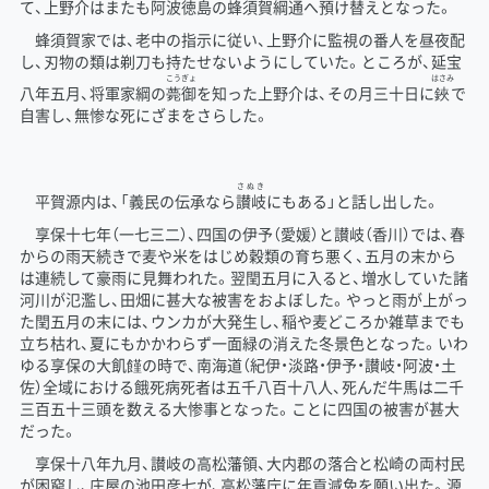
て、上野介はまたも阿波徳島の
蜂
須
賀
綱
通
へ預け替えとなった。
蜂須賀家では、老中の指示に従い、上野介に監視の番人を昼夜配
し、刃物の類は剃刀も持たせないようにしていた。ところが、延宝
こう
ぎょ
はさみ
八年五月、将軍家綱の
薨
御
を知った上野介は、その月三十日に
鋏
で
自害し、無惨な死にざまをさらした。
さぬき
平賀源内は、「義民の伝承なら
讃岐
にもある」と話し出した。
享保十七年（一七三二）、四国の伊予（愛媛）と讃岐（香川）では、春
からの雨天続きで麦や米をはじめ穀類の育ち悪く、五月の末から
は連続して豪雨に見舞われた。翌閏五月に入ると、増水していた諸
河川が氾濫し、田畑に甚大な被害をおよぼした。やっと雨が上がっ
た閏五月の末には、ウンカが大発生し、稲や麦どころか雑草までも
立ち枯れ、夏にもかかわらず一面緑の消えた冬景色となった。いわ
ゆる享保の大飢饉の時で、南海道（紀伊・淡路・伊予・讃岐・阿波・土
佐）全域における餓死病死者は五千八百十八人、死んだ牛馬は二千
三百五十三頭を数える大惨事となった。ことに四国の被害が甚大
だった。
享保十八年九月、讃岐の高松藩領、大内郡の落合と松崎の両村民
が困窮し、庄屋の池田彦七が、高松藩庁に年貢減免を願い出た。源