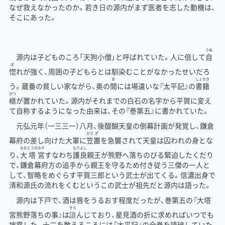
なぜ救えなかったのか。若き日の源内がまず医者を志した動機は、
そこにあった。
うぬ
源内は子どものころ「天狗小僧」と呼ばれていた。人に倍して
自
ぼ
惚
れが強く、周囲の子どもらとは馴染むことがなかったせいだろ
ま
しょ
せき
う。蔵番の貧しい家ながら、奥の
間
には場違いな『太平記』の
書
籍
びつ
櫃
が置かれていた。源内がそれまでの白石の名字から平賀に変え
て自称するようになった由来は、その『巻第五』に書かれていた。
元弘元年（一三三一）八月、後醍醐天皇の倒幕計画が発覚し、鎌倉
かさ
ぎ
幕府の差し向けた大軍に
笠
置
を急襲されて天皇は囚われの身とな
おお
とうの
みや
もり
よし
り、
大
塔
宮
すなわち
護
良
親王が熊野へ落ちのびる緊迫したくだり
で、鎌倉幕府方の追手から親王を守るため付き従う三傑の一人と
して、智略をめぐらす平賀三郎という武士が出てくる。信濃出身で
清和源氏の流れをくむというこの武士が祖先だと源内は語った。
源内は下戸で、酒は唇をうるおす程度だったが、巻第五の『大塔
そら
宮熊野落ちの事』は
諳
んじており、星見酒の折に求めればいつでも
披露した。十二を数えるころには『太平記』の全巻を読破していた