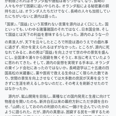
が制限されればオランダ船や唐船は寄りつかなくなり、長崎の
人々もやがて困窮に追いやられる。オランダ船による秘密裏の銅
持ち出しは、オランダ人たちだけでなく、長崎の人々も加担してい
たにちがいないと源内は語った。
「国家」、「国益」という耳慣れない言葉を源内はよく口にした。国
といっても、いわゆる諸藩諸国のそれではなく、日本国全体、そし
て国益とは天下の利益を意味するらしかった。源内のような一介
うんぬん
ざ
の素浪人が、天下を
云々
したところで所詮は酒のうえでの
戯
れ事
に過ぎず、何かを変えられるはずがなかった。ところが、源内に死
なれてみると、あの男は「国益」を向上させて世の中の景気を盛ん
にし、全国津々浦々から困窮を無くそうと、本当に考えていたよう
に思われてきた。そして、源内の妄想を実現する手本は、オランダ
の東インド会社にあったのではないか。長崎遊学は二十五歳の四
国高松の米蔵番に、薬や医術で救える生命はごく限られた数であ
り、世間の景気を向上させなくては大多数の庶民が天寿を全うで
きずに生涯を終えるしかないのだと、その考えを刷新させたので
はなかったか。
源内が、鉱山開発を目指し、薬種などの国内発見と生産に向けて
物産会を開いたのも、新井白石以来の幕府方針にただ歩調を合わ
せ、「山師」としておのれの利欲のために一儲けを企んでいたかの
ように語られた。だが、源内の真意は、困窮する民を一掃するため