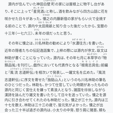
しら
かべ
ちょう
源内が住んでいた神田
白
壁
町
の家には屋根上に物干し台があ
ほし
み
ざけ
り、そこに上って「
星
見
酒
」と称し、酒を飲みながら四方山話に花を
やす
ゆき
咲かせた日々があった。
懐
之
の内藤新宿の家がもらい火で全焼す
おお
た
なん
ぽ
る前のことで、源内や
太
田
南
畝
と知り合った後だったから、宝暦の
ひつじ
十三年（一七六三）、
未
年の頃だったと思う。
かわ
な
りん
すけ
みず
の
ゆく
え
その年に懐之は、
川
名
林
助
の勧めにより『
水
濃
往
方
』を書いた。
ばつぶん
近年の隠者たちの伝記逸話集で、上梓の際には源内が序文、
跋文
は
ほん
ぞう
がく
ぶつ
林助が書くことになっていた。源内は、その年七月に
本
草
学
の『
物
るい
ひん
しつ
げ
さく
ね
な
し
ぐ
さ
類
品
隲
』を刊行し、
戯
作
においても代表作となる『
根
南
志
具
佐
』前編
ふう
りゅう
し
どう
けん
でん
と『
風
流
志
道
軒
伝
』を相次いで発表し、一躍文名を広めた。『風流
どっ
こ
さん
じん
志道軒伝』に序文を寄せた「
独
鈷
山
人
」というのも川名林助の筆名
のひとつだった。林助も、かつて仕官していた時期があったものの
源内と同じく宮仕えを嫌って素浪人となり、諸国を徘徊しながら
漢詩を詠んだり雑文を書いたりして日々を送っていた。懐之を源
内に引き合わせてくれたのも林助だった。懐之が三十九、源内は三
十七を数え、林助は三十三の歳で、皆元気がよかった。懐之が出
会った三十半ば過ぎの源内は、小太りの中背、怒り肩に猪首、頬も