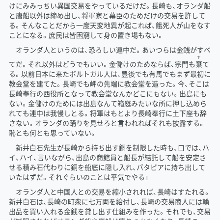
けにみみっちい異国交易をやっているだけだ。長崎も、オランダ船
と
唐船
以外は締め出し、将軍家と幕臣のためだけの交易を許して
る。そんなことだから一度天変地異が起これば、餓死人が山をなす
ことになる。庶民は皆困窮して身の置き場もない。
オランダ人というのは、恐ろしい連中だ。あいつらは金銭がすべ
す
てだ。それ以外はどうでもいい。金儲けのためならば、宗門も
棄
て
る。以前日本に来たポルトガル人は、豊後でも有馬でもまず最初に
教会堂を建てた。長崎でも岬の先端に教会堂を造った。今、そこは
長崎奉行の西役所となって教会堂なんかどこにもない。出島にも
ない。金儲けのためには出島なんて箱庭みたいな所に押し込めら
れても連中は我慢しとる。将軍はもとより長崎奉行に土下座も辞
さない。オランダの踊りを見せろと言われればそれも披露する。
恥とも何とも思っていない。
新井白石先生が長崎から持ち出す銅を制限した時も、口では、ハ
イ、ハイ、言いながら、出島の商館員と船長が結託して船を安定さ
せる積み石代わりに銅を船底に隠し入れ、バタビアに持ち出して
いたはずだ。それぐらいのことは平気でやる」
オランダ人と中国人との交易を縮小されれば、長崎はすたれる。
新井白石は、長崎の町衆に七万両を給付し、長崎の交易商人には輸
出品を買い入れる金銭を貸し出す仕組みを作った。それでも、交易