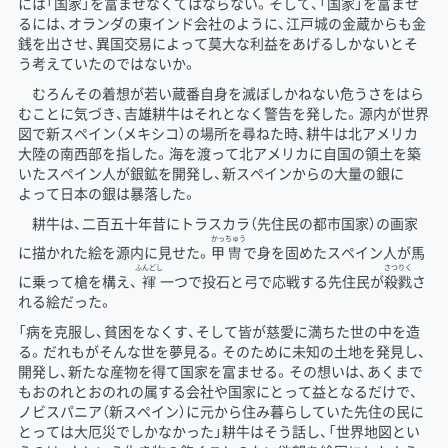
には「国家」を富ませなくてはならない。そして、「国家」を富ませ
るには、オランダの東インド会社のように、江戸城の金蔵からも金
銭を出させ、異国交易によって莫大な利益をあげるしかないとそ
う考えていたのではないか。
むろんその着想が若い蔵番自身を滅ぼしかねない危うさをはら
むことに気づき、吉雄耕牛はそれとなく警告を発した。源内が世界
図で新スペイン（メキシコ）の場所を尋ねた時、耕牛は北アメリカ
大陸の南西部を指した。海を渡って北アメリカに自国の領土を築
いたスペイン人が銀鉱を開発し、新スペインからの大量の銀に
よって日本の銀は暴落した。
耕牛は、二百五十年昔にトラスカラ（先住民の都市国家）の画家
かっ
ちゅう
に描かれた絵を源内に見せた。
甲
冑
で身を固めたスペイン人が馬
ふんどし
さつりく
に乗って槍を構え、
褌
一つで投石と弓で応戦する先住民が
殺戮
さ
れる絵だった。
「病を克服し、貧困をなくす、そして皆が慈愛に満ちた世の中を造
る。だれもがそんな世を夢見る。そのために未知の土地を発見し、
開発し、新たな産物を得て国家を富ませる。その想いは、あくまで
もおのれとおのれの属する会社や国家にとって益となるだけで、
ノビスパニア（新スペイン）に元から住み暮らしていた先住の民に
とっては大厄災でしかなかった」耕牛はそう話し、「世界地図とい