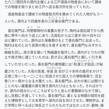
七六二）閏四月の源内主催による江戸湯島の物産会において讃岐
での物産を取りまとめ江戸へ送る取次所を担ってくれた。
湯島物産会で讃岐での物産取次所を務めてくれた人物がもう一
み
よし
きえもん
人いた。源内より四歳年長の
三
好
喜右衛門
である。
あ
や
すえ
喜右衛門は、
阿
野
郡
陶
村の豪農の息子で、陶村は高松城下から西
南に琴平へ向かう途上にあり、古高松からは三里半（約十四キロ）
ほど離れていた。源内は久保桑閑のもとで喜右衛門と出会った。
陶村は名のとおり良質の陶土を産する地で、喜右衛門もみずから
ろく
ろ
轆
轤
を回し、焼き窯を築いて陶磁器を製作した。源内がとりわけ陶
土や焼き物に通じていたのは、若き日に喜右衛門と親しく行き来
わ
かん
さん
さい
ず
え
していたせいだった。喜右衛門の書物蔵には『
和
漢
三
才
図
会
』が秘
てら
じま
りょう
あん
蔵されていた。大坂の医者、
寺
島
良
安
が三十余年の歳月をかけて
正徳二年（一七一二）ごろに完成させた図入りの博物事典で、百五
巻八十一冊からなる大著だった。喜右衛門は、ほかの者には開ける
ことのない蔵書蔵の扉を開き源内だけはともなった。そればかり
か、源内の読みたいところはずらりと並んだ書籍櫃のなかで探し
出し気軽に手渡してくれた。喜右衛門は、薬となる物類の探究を超
えた博物学としての本草学へ源内の目を向けさせた。博物学は、ま
だ学問と呼べるほど体系立てられたものではなかったが、動物、植