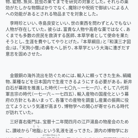
物、鉱物、魚貝、昆虫の果てまでを研究の対象とした。それらの薬
効がたしかな物類ばかりでなく、魔除けや呪術で御祓いによる人
への効能があるとされる物品までを対象とした。
李時珍といい、寺島良安といい、世の東西を問わずとんでもない
人物が存在していた。彼らは、富貴な人物や高奇な薬ではなく、あ
くまでも多数の庶民を救済する医師、本草学者として使命を果た
そうとし、生涯を費やしてやりとげた。『本草綱目』と『和漢三才図
会』は、「天狗小僧」の鼻をへし折り、本草学という大海に漕ぎだす
意志を固めさせた。
金銀銅の海外流出を防ぐためには、輸入に頼ってきた生糸、絹織
物、薬種などを日本国内で生産できるようにする必要がある。新井
白石が幕政を推進した時代（一七〇九～一七一六）、そして八代将
軍吉宗の時代（一七一六～一七四五）、輸入産物の国産化という幕
府の方針ともあいまって、各藩での産物を調査し産業の振興に役
立てようという気運が高まり、博物学への関心が寄せられる時代
が訪れていた。
三好喜右衛門は、宝暦十二年閏四月の江戸湯島の物産会のため
じし
に、讃岐から「
地脂
」という乳液を送ってきた。源内の博物学にお
ぶつ
るい
ひん
しつ