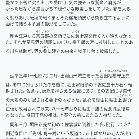
豊かで下唇が突き出した受け口、気の強そうな鷲鼻と眉尻が上
がった眉ながら黒目がちの穏やかな眼差しをしていた。額を大き
こ
より
まげ
く剃りあげ、
紙
縒
で細くまとめた
髷
を頭皮から突き立てるように
曲げて結う本多風の髪形をしていた。
そう
ご
ろう
さ
くら
昨今江戸から
宗
五
郎
の宮詣でに
佐
倉
街道を行く人が絶えなかっ
た。それが星見酒の話題にのぼり、宗五郎の宮に参詣したことのあ
さかな
る川名林助が、酒の
肴
に建立の由来を物干し台で披露した。
ほっ
た
さがみの
かみ
まさ
すけ
延享三年（一七四六）二月、出羽山形城主だった
堀
田
相模
守
正
亮
しも
うさ
は、老中に列せられたのを機に、堀田家旧領の
下
総
佐倉十万石へ転
封された。佐倉は、房総を押さえる位置にあり、その支配には譜代
こうずけのすけ
の大名のみが配される要衝の地だった。乱心を理由に堀田
上野介
まさ
のぶ
正
信
が改易されて以来、八十七年ぶりに堀田一族の佐倉城主復帰
となった。堀田正亮の祖は、上野介の弟にあたる人物だった。
同年三月、堀田正亮が初めて佐倉城に到着した夜、随行してきた
かく
らい
むら
側近家臣に、「先刻、
角
来
村
という坂道で、五十ばかりの老人が出て