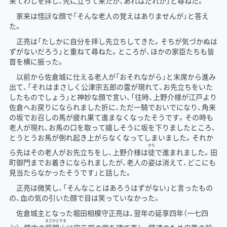
来てわしを拝し、先に立って来たが、あれはだれか」と尋ねた。
家来は怪訝な顔で「そんな老人の覚えはありませんが」と答え
た。
正亮は「たしかに自分を拝し先立ちしてきた。そちが気づかぬは
ずがないだろう」と重ねて尋ねた。ところが、ほかの家臣たちも皆
首を横に振った。
以前から佐倉城に仕える老人が「おそれながら」と末席から進み
出て、「それはまさしく
公津宗五郎
の霊が現れて、お先立ちをいた
したものでしょう」と神妙な顔で言い、「往時、上野介様が江戸より
佐倉へお戻りになられました折に、ただ一騎でおいでになり、角来
の坂でお召しの馬が疲れ果て進まなくなったそうです。その時も
老人が現れ、お馬の口を取って嬉しそうに坂を下りましたところ、
とうとうお馬が倒れ起き上がらなくなってしまいました。それか
かち
ら先はその老人がお先立ちをし、上野介様は
徒
で進まれました。田
町御門までお着きになられましたが、老人の姿は消えて、どこにも
見当たらなかったそうです」と話した。
正亮は微笑し、「そんなことはあろうはずがない」と言ったもの
の、血の気の引いた顔で目は笑っていなかった。
佐倉城主となった堀田相模守正亮は、翌年の延享四年（一七四
まさ
かど
やま