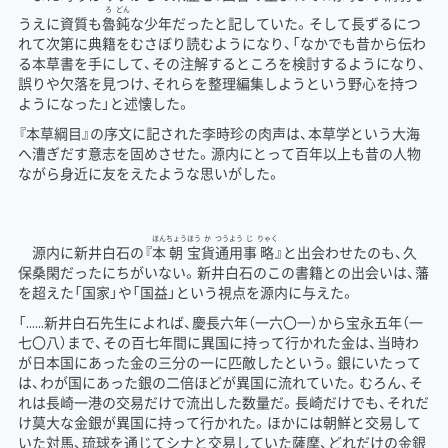
ろ
どん
うえに資質も
魯
鈍
な少年だったと記していた。そして長ずるにつ
れて次第に典籍をむさぼり読むようになり、「なかでも昔から伝わ
る本草書を手にして、その注解するところを検討するようになり、
誤りや欠落を見つけ、それらを整理編集しようという野心を持つ
ようになった」と述懐した。
『本草綱目』の序文に記された李時珍の肉声は、本草学という大海
へ漕ぎだす意志を固めさせた。源内にとって百年以上も昔の人物
ながら身近に友をえたような思いがした。
ほん
ちょう
ほう
か
つう
よう
じ
りゃく
源内に新井白石の『
本
朝
宝
貨
通
用
事
略
』と出会わせたのも、久
保桑閑だったにちがいない。新井白石のこの書籍との出会いは、藩
を超えた「国家」や「国益」という視点を源内に与えた。
「……新井白石先生によれば、慶長六年（一六〇一）から宝永五年（一
七〇八）まで、その百七年間に異国に持って行かれた金は、当時わ
が日本国にあった金の三分の一に匹敵したという。銀にいたって
は、わが国にあった銀の二倍ほどが異国に流れていた。むろん、そ
れは長崎一港の交易だけで流出した数量だ。長崎だけでも、それだ
け莫大な金銀が異国に持って行かれた。ほかには朝鮮と交易して
いた対馬、琉球を通じてシナと交易していた薩摩、どれだけの金銀