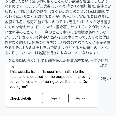
うのは、人という生き物の飽くことのない欲望を絵図にしたよう
なものです」と言い、「三大悪といえば、昔から地獄、餓鬼、畜生とい
われる。地獄は死後の話ではなく戦乱の世のこと、餓鬼は飢餓、す
なわち富める者と困窮する者とが生み出され、富める者は飽食し、
困窮する者が餓死に瀕する世の中です。畜生とは、人々が好き勝手
にものを考えたり、口にしたり、書き著したりすることが許されな
い世の中のことです。……今のところ幸いにも地獄は訪れていな
い。しかしながら、金銭使いに頼る世の中となって、人々の欲望は
際限なく肥大し、餓鬼の世を招く、大多数の力なき人々に不満や憤
りを生み、オカミはそれを力で抑えようとするため畜生の世とな
る。そして、ついには地獄を招きかねないことになります」
久保桑閑の門人として長崎を訪れた蔵番の若者が、当初の目的
とした医学や本草学を超え、異国交易に強い関心を寄せているこ
とに気づいた耕牛はそう警告した。
（続く）
「夢幻の旅人」第三章