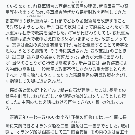
お
たま
や
ているなかで、前将軍綱吉の葬儀と
御
霊
屋
の建築、新将軍宣下の費
用等を捻出するため、将軍綱吉時代から幕府財政を担当してきた
おぎ
わら
しげ
ひで
勘定奉行の
荻
原
重
秀
は、これまでどおり金銀貨幣を改鋳すること
で対応しようとした。新井白石の反対によって廃案とされたが、荻
原重秀は独断で改鋳を強行した。将軍が代替わりしても、荻原重秀
の権勢は絶大で老中さえ口を挟めないままだった。改鋳といって
も、実際は金銀の純分含有量を下げ、悪貨を量産することで赤字を
埋めようとする愚策で、その時に鋳造された「四ツ宝銀」のごとき
は、銀二割、銅八割の劣悪な貨幣だった。悪貨が大量に出まわれ
ば、当然のことながら物価は高騰する。新井白石は、悪貨鋳造によ
る物価の高騰は、一般庶民の政事不信にかかわる重大事ととらえ、
それまで誰も触れようとしなかった荻原重秀の悪貨政策をきびし
く指弾して失脚に追い込んだ。
悪貨鋳造策の廃止と並んで新井白石が建議したのは、長崎での
貿易を制限し、おびただしい金銀銅の海外流出を防ごうとした策
だった。中国のたとえ話における再生できない「骨」の流出であ
る。
正徳五年（一七一五）のいわゆる「正徳の新令」では、一年間に長
から
ふね
崎に来航できるオランダ船を二隻、
唐
船
は三十隻までとした。取引
額も、オランダ船は銀高にして三千四百貫目、その内の銅は百五十