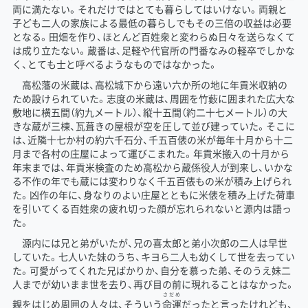
両に満たない。それだけではとても暮らしてはいけない。両親と
子ども二人の家族による最低の暮らしでもその三倍の収益は必要
となる。田畑を作り、ほとんど百姓衆と変わらぬ日々を送らなくて
は成り立たない。蔵番は、足軽や代官所の門番なみの軽卒でしかな
く、とても士と呼べるようなものではなかった。
高松藩の米蔵は、高松城下から遠い六か所の地に年貢米収納の
ため設けられていた。志度の米蔵は、周囲を竹藪に囲まれた広大な
敷地に横五間（約九メートル）、縦十五間（約二十七メートル）の大
きな蔵が三棟、瓦葺きの屋根が空を圧して並び建っていた。そこに
は、近隣十七か村の約六千石分、千五百俵の米が毎年十月から十二
月まで各村の庄屋によって運びこまれた。年貢米搬入の十月から
年末までは、年貢米検査のため高松から蔵係役人が到来し、いかな
る不作の年でも蔵には変わりなく千五百俵もの米が積み上げられ
た。凶作の年に、身なりのよい庄屋とともに米俵を積み上げた荷車
を引いてくる百姓衆の疲れ切った顔が忘れられないと源内は語っ
た。
源内には兄と弟がいたが、兄の喜太郎と弟小次郎の二人は早世
していた。七人いた妹のうち、キヨら二人も幼くして世を去ってい
た。可愛がってくれた兄ばかりか、自分を慕った弟、そのうえ妹二
人までが幼いまま世を去り、再び目の前に現れることはなかった。
さだめ
親をはじめ周囲の人々は、そういう
命運
だったと言ったけれども、