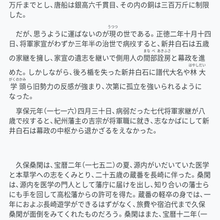
万斤までとし、唐船は銀高六千貫目、その内の銅は三百万斤に制限
した。
うつつ
だが、思うように運ばないのが
現
の世である。正徳二年十月十四
日、将軍家宣がわずか三年半の治世で病歿すると、新井白石は五歳
まな
べ
あき
ふさ
の家継を擁し、家宣の遺志を継いで側用人の
間
部
詮
房
と幕政を進
はやし
だい
めた。しかしながら、後ろ楯を失った新井白石に譜代大名や
林
大
がくの
かみ
学
頭
ら旧勢力の反感が強まり、次第に孤立を強いられるように
なった。
享保元年（一七一六）四月三十日、病弱だった七代将軍家継が八
歳で歿すると、紀州藩主の吉宗が将軍職に就き、志なかばにして新
井白石は幕政の中枢から退かざるをえなかった。
久保桑閑は、宝暦二年（一七五二）の夏、源内がいだいていた医学
と本草学への志をくみとり、二十五歳の蔵番を長崎に伴った。桑閑
は、源内を医学の門人として藩庁に届けを出し、知り合いの藩士ら
にも手を回して高松藩からの許可を得た。蔵番の軽卒の身では、一
年におよぶ長崎遊学ができるはずがなく、旅費や宿泊代まで久保
桑閑が面倒をみてくれたものだろう。桑閑はまた、宝暦十二年（一