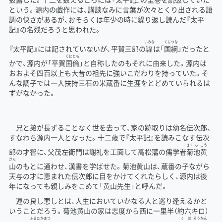
という。源内の戯作には、講談なみに言葉が次々とくり出される語
調の快さがあるが、おそらくは年少の時に繰り返し読んだ『太平
記』の名残だろうと思われた。
いみな
くに
つな
『太平記』には記されていないが、平賀三郎の
諱
は「
国
綱
」だったと
くに
とも
かで、源内が「平賀
国
倫
」と自称したのもそれに由来した。源内は
おおよそ四百以上も大昔の祖先に強いこだわりを持っていた。そ
んな調子では一人扶持三石の米蔵番に生涯をとどめていられるは
ずがなかった。
兄と弟が長ずることなく世を去って、家の跡取りは幼名伝次郎、
すなわち源内一人となった。十二歳で『太平記』を読みこなす伝次
きく
ち
こう
郎の才智に、父茂左衛門は謝礼を工面して高松藩の儒学者
菊
池
黄
ざん
山
のもとに通わせ、漢書を学ばせた。菊池黄山は、蔵番の子ながら
天与の才に恵まれた伝次郎に目をかけてくれたらしく、源内は後
年になっても親しみをこめて「黄山先生」と呼んだ。
運の良し悪しとは、人生においていかなる人と巡り逢えるかと
いうことだろう。菊池黄山の家は志度から西に一里半（約六キロ）
ふる
たか
まつ
く
ぼ
そう
かん