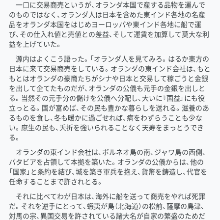
一口に交易商売というが、オランダ本国で産する品物を運んで
のものではなく、オランダ人は日本を含めた東インド各地の名産
品をオランダ本国をはじめヨーロッパや東インド各地に船で運
び、その仕入れ値と売値との差益、そして運賃を加算して莫大な利
益を上げていた。
源内はよくこう語った。「オランダ人を見てみろ。はるか東方の
日本に来て交易商売をしている。オランダの東インド会社は、もと
もとはオランダの豪商たちがシナや日本と交易して稼ごうと金銀
を出して企てたものだが、オランダの公儀も元手の金銀を出しと
る。当然その元手分の儲けを公儀へ分配し、大いに『国益』にも役
立っとる。国が富めば、その民も豊かな暮らしを送れる。滋養のあ
るものを食し、冬も暖かに過ごせれば、病をわずらうことも少な
い。庶生の民も、夭折を強いられることなく天寿をまっとうでき
る。
オランダの東インド会社は、ボルネオ島の南、ジャワ島の西側、
バタビアを占領して本拠を築いた。オランダの公儀からは、他の
「国家」と条約を結び、城を築き軍兵を抱え、貨幣を鋳造し、代官を
任命することまで許されとる。
それに比べてわが日本は、海外に船を送って商売をやれば死罪
だ。それを逆手にとって、蝦夷が島（北海道）の松前、薩摩の島津、
対馬の宗、異国交易を許されている諸大名が自家の繁盛のためだ