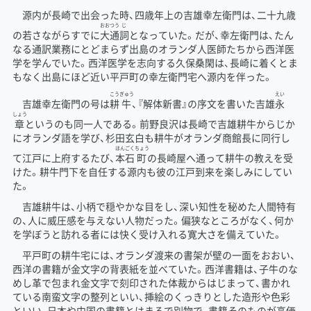
源内が長崎で出会った時、四歳年上の吉雄幸左衛門は、二十九歳
おお
つう
じ
の若さながらすでに
大
通
詞
となっていた。だが、幸左衛門は、たん
なる通訳業務にとどまらず出島のオランダ人医師たちから西洋医
学を学んでいた。西洋医学を志向する久保桑閑は、長崎に着くとま
もなく出島にほど近い平戸町の幸左衛門宅へ源内を伴った。
こう
ぎゅう
えい
吉雄幸左衛門の号は
耕
牛
、『解体新書』の序文を書いた吉雄
永
しょう
章
というのも同一人である。前野良沢は長崎で吉雄耕牛からじか
にオランダ語を学び、杉田玄白も耕牛がオランダ商館長に同行し
ほん
ごく
ちょう
て江戸に上府するたび、
本
石
町
の長崎屋へ通って耕牛の教えを受
けた。耕牛門下を自任する源内も彼の江戸到来を楽しみにしてい
た。
吉雄耕牛は、小柄で穏やかな目をし、深い知性を秘めた人間特有
の、人に威圧感を与えない人物だった。偏狭なところがなく、何か
を学ぼうと訪れる者には快く受け入れる寛大さを備えていた。
平戸町の耕牛宅には、オランダ渡来の書架が壁の一面をおおい、
西洋の書籍が金文字の背表紙を並べていた。西洋書籍は、子牛のな
めし革で包まれ金文字で刻印された体裁からはじまって、書かれ
ている南蛮文字の整列といい、挿絵のくっきりとした造形や色彩
といい、日本や中国の書籍とはまるで別物で、書籍そのものが高価