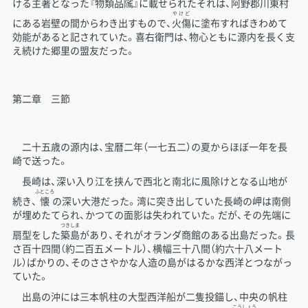
ける主著となった『
物
類
品
隲
』に載せられたそれは、阿野郡川東村
やけど
にある岩壁の間からわき出すもので、
火傷
に塗布すればきわめて
効能があると記されていた。喜右衛門は、物心ともに源内を長く支
え続けた郷里の盟友だった。
第二章 三節
二十五歳の源内は、宝暦二年（一七五二）の夏からほぼ一年を長
崎で送った。
長崎は、深い入り江を挟んで西北と南北に風除けとなる山地が
ふところ
続き、
懐
の深い大港だった。湾に突き出していた長崎の岬は南側
が埋めたてられ、かつての面影は失われていた。だが、その先端に
つき
しま
扇型をした
築
島
があり、それがオランダ商館のある出島だった。長
さ百十四間（約二百五メートル）、横幅三十八間（約六十八メート
ル）ばかりの、そのささやかな人造の島がはるかな西洋とつながっ
ていた。
出島の沖には三本帆柱の大型西洋船が二隻投錨し、中央の帆柱
こう
しょう