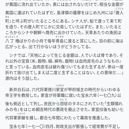
が異国に流れ出ていたか。表には出されないだけで、相当な金銀が
とう
じん
異国に運ばれていたはずだ。島津領の薩摩をはじめ九州には『
唐
人
まち
町
』と呼ぶ町がいたるところにある。シナ人が、船で渡って来て町
を造り、その唐人町でじかに交易していたはずだ。また、いたると
ころからシナや朝鮮へ商売に出かけていた。天草あたりの漁民は
はっ
ちょう
ろ
チン
タオ
八
丁
櫓
ばかりの小舟で毎年
青
島
に渡ると耳にした。目の前に海は
広がっとる。出て行かないほうがどうかしてる。
シナでは、『天地によって生じる金銀は、人でいえば骨であり、そ
れ以外の宝貨（米、穀物、絹、綿布、器物）は血肉皮毛のようなもの』
と言っている。血肉皮毛は破れ傷ついてもまた生ずるが、骨は一度
折れて抜け出てしまえば二度と生ずることはない、との意味だ……」
源内はそう話した。
いえ
のぶ
新井白石は、六代将軍徳川
家
宣
が甲府城主の時代からいわゆる
帝王学を教授した。家宣が将軍職に就いた宝永六年（一七〇九）以
えん
さ
後も側近として列し、庶民から
怨
嗟
のタネにされていた「生類憐れ
みの令」をはじめ綱吉時代の悪政を廃止させた。家宣歿後も幼い七
いえ
つぐ
代将軍
家
継
を擁し、都合七年間にわたって幕政を推進した。
宝永七年（一七一〇）四月、財政支出が膨張して経常費が不足し