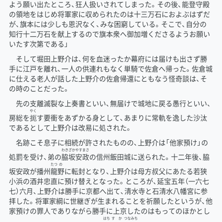
よう願い出たところ、狂人扱いされてしまった。その後、能登守殿
の領地をはじめ将軍家に収められたのは十三万石におよぶはずだ
が、旗本には少しも恩沢なく、みな困窮している。そこで、自分の
知行十二万石を献上するので旗本衆へ御加増くださるようお願い
いたす次第である」
そして堀田上野介は、何を血迷ったか幕府には届けも出さず勝
手に江戸を離れ、一人の供連れもなく単騎で佐倉へ帰った。佐倉城
に仕える老人が話した上野介の佐倉帰還にともなう怪奇談は、そ
の時のことだった。
先の支離滅裂な上奏書といい、無届けで城地に戻る愚行といい、
やく
房総を
扼
す要衝をあずかる身として、あまりに常軌を逸した沙汰
であるとして上野介は改易に処された。
名跡こそ息子に相続が許されたものの、上野介は「他家預け」の
わき
ざか
やす
まさ
処罰を受け、弟の
脇
坂
安
政
の信州飯田城に送られた。十二年後、脇
たつ
の
坂安政が播州
龍
野
に転封となり、上野介は母方叔父にあたる若狭
小浜の酒井忠直に預け替えとなった。ところが、延宝五年（一六七
七）六月、上野介は勝手に京都へ出て、清水寺と石清水八幡宮に参
拝した。将軍家綱に世継ぎが生まれることを祈願したというが、他
家預けの罪人でありながら勝手に上京したのはもってのほかとし
はち
す
か
つな
みち