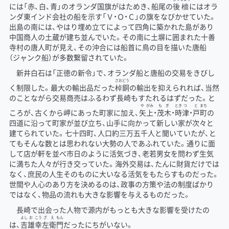
には「赤、白、青」のオランダ国旗がはためき、船尾の
後
檣
にはオラ
ンダ東インド会社の船を示す「Ｖ・Ｏ・Ｃ」の旗をなびかせていた。
出島の南には、やはり埋め立てによって四角に築かれた島があり
中国商人の土蔵が建ち並んでいた。その南に土塀に囲まれた十善
寺村の唐人町が見え、その沖合には船首に鳥の目を描いた唐船
（ジャンク船）が多数繋留されていた。
新井白石は「正徳の新令」で、オランダ船と唐船の交易をきびし
さおどう
く制限した。最大の輸出品だった
棹銅
の輸出を抑えられれば、当然
のことながら交易商売はふるわず長崎もすたれるはずだった。と
や
がみ
もぎ
とき
つ
と
まち
ころが、古くから岬にあった町家に加え、
矢
上
・
茂木
・
時
津
・
戸
町
の
四道に沿って町家が並び立ち、山手に向かって新しい家が次々と
建てられていた。七十四町、人口約三万五千人と聞いていたが、と
てもそんな数とは思われない大勢の人であふれていた。通りに面
して店が軒を並べ市日のように活気づき、老若男女を問わず生気
に満ちた人々が行き交っていた。海外交易は、たんに財貨だけでは
なく、庶民の人生そのものに大いなる活気をもたらすものだった。
世間や人心のあり方を決めるのは、政事の方策や法の制度ばかり
ではなく、物品の流れも大きな影響を与えるものだった。
長崎で出会った人物で源内がもっとも大きな影響を受けたの
よし
お
こう
ざ
え
もん
は、
吉
雄
幸
左
衛
門
だったにちがいない。