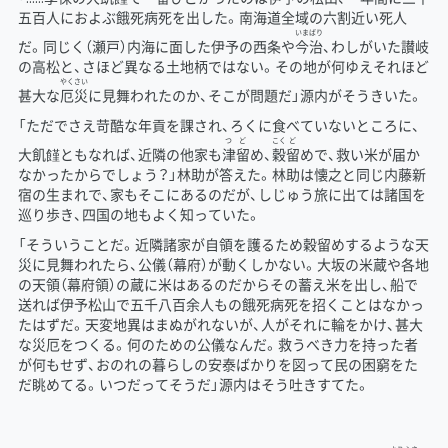
五百人におよぶ餓死病死を出した。南海道全域の六割近い死人
いま
ばり
だ。同じく（瀬戸）内海に面した伊予の西条や
今
治
、わしがいた讃岐
の高松と、さほど異なる土地柄ではない。その地が何ゆえそれほど
やく
さい
甚大な
厄
災
に見舞われたのか、そこが問題だ」源内がそうきいた。
「ただでさえ苛酷な年貢を課され、ろくに食べていないところに、
つ
ど
こく
ど
大飢饉ともなれば、近隣の他家も
津
留
め、
穀
留
めで、救い米が届か
なかったからでしょう？」林助が答えた。林助は懐之と同じ内藤新
宿の生まれで、家もそこにあるのだが、しじゅう旅に出ては諸国を
巡り歩き、四国の地もよく知っていた。
「そういうことだ。近隣諸家が自領を護るため穀留めするような天
災に見舞われたら、公儀（幕府）が動くしかない。大坂の米蔵や各地
の天領（幕府領）の蔵に米はあるのだからその蓄え米を出し、船で
送れば伊予松山で五千八百余人もの餓死病死を招くことはなかっ
たはずだ。天変地異はまぬがれないが、人がそれに輪をかけ、甚大
な災厄をつくる。何のための公儀なんだ。救うべき力を持った者
が何もせず、おのれの暮らしの安泰ばかりを図って民の困窮をた
だ眺めてる。いつだってそうだ」源内はそう吐きすてた。