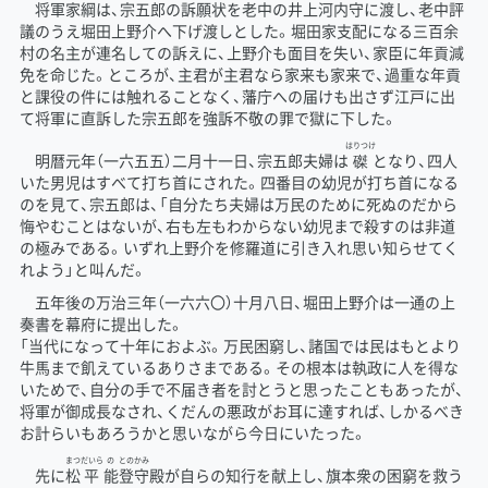
将軍家綱は、宗五郎の訴願状を老中の
井
上
河内
守
に渡し、老中評
議のうえ堀田上野介へ下げ渡しとした。堀田家支配になる三百余
村の名主が連名しての訴えに、上野介も面目を失い、家臣に年貢減
免を命じた。ところが、主君が主君なら家来も家来で、過重な年貢
と課役の件には触れることなく、藩庁への届けも出さず江戸に出
て将軍に直訴した宗五郎を強訴不敬の罪で獄に下した。
はりつけ
明暦元年（一六五五）二月十一日、宗五郎夫婦は
磔
となり、四人
いた男児はすべて打ち首にされた。四番目の幼児が打ち首になる
のを見て、宗五郎は、「自分たち夫婦は万民のために死ぬのだから
悔やむことはないが、右も左もわからない幼児まで殺すのは非道
の極みである。いずれ上野介を修羅道に引き入れ思い知らせてく
れよう」と叫んだ。
五年後の万治三年（一六六〇）十月八日、堀田上野介は一通の上
奏書を幕府に提出した。
「当代になって十年におよぶ。万民困窮し、諸国では民はもとより
牛馬まで飢えているありさまである。その根本は執政に人を得な
いためで、自分の手で不届き者を討とうと思ったこともあったが、
将軍が御成長なされ、くだんの悪政がお耳に達すれば、しかるべき
お計らいもあろうかと思いながら今日にいたった。
まつ
だいら
の
との
かみ
先に
松
平
能
登
守
殿が自らの知行を献上し、旗本衆の困窮を救う