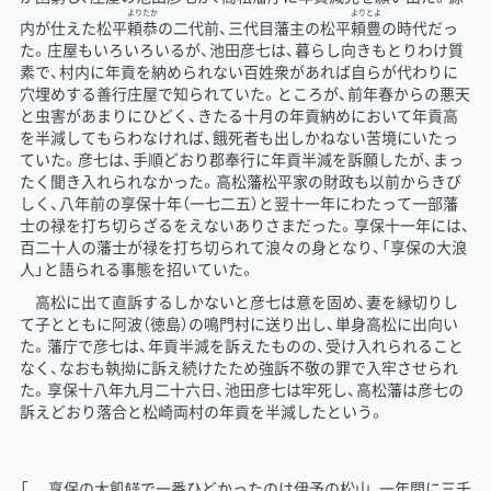
より
たか
より
とよ
内が仕えた松平
頼
恭
の二代前、三代目藩主の松平
頼
豊
の時代だっ
た。庄屋もいろいろいるが、池田彦七は、暮らし向きもとりわけ質
素で、村内に年貢を納められない百姓衆があれば自らが代わりに
穴埋めする善行庄屋で知られていた。ところが、前年春からの悪天
と虫害があまりにひどく、きたる十月の年貢納めにおいて年貢高
を半減してもらわなければ、餓死者も出しかねない苦境にいたっ
ていた。彦七は、手順どおり郡奉行に年貢半減を訴願したが、まっ
たく聞き入れられなかった。高松藩松平家の財政も以前からきび
しく、八年前の享保十年（一七二五）と翌十一年にわたって一部藩
士の禄を打ち切らざるをえないありさまだった。享保十一年には、
百二十人の藩士が禄を打ち切られて浪々の身となり、「享保の大浪
人」と語られる事態を招いていた。
高松に出て直訴するしかないと彦七は意を固め、妻を縁切りし
て子とともに阿波（徳島）の鳴門村に送り出し、単身高松に出向い
た。藩庁で彦七は、年貢半減を訴えたものの、受け入れられること
なく、なおも執拗に訴え続けたため強訴不敬の罪で入牢させられ
た。享保十八年九月二十六日、池田彦七は牢死し、高松藩は彦七の
訴えどおり落合と松崎両村の年貢を半減したという。
「……享保の大飢饉で一番ひどかったのは伊予の松山、一年間に三千