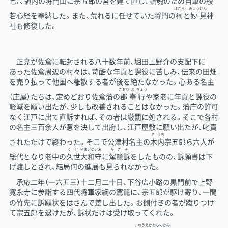
七）、領内の
将
門
山
に宗五郎の宮を建て直し、鎮魂のため自筆の般
ほこら
みょう
けん
若心経を奉納した。また、荒れるに任せていた将門の
祠
と
妙
見
神
社も修復した。
正亮が佐倉に転封される八十数年前、堀田上野介の支配下に
あった佐倉周辺の村々は、苛酷な年貢と課役に苦しみ、伝来の田畑
を売り払って他国へ離散する者が後を絶たなかった。心ある名主
こおり
ぶ
ぎょう
（庄屋）たちは、定めどおり佐倉藩の
郡
奉
行
や家老に年貢と課役の
軽減を願い出たが、少しも改善されることはなかった。藩庁の許可
なく江戸に出て直訴すれば、その者は厳罰に処される。そこで各村
の名主三百余人が意を決して出府し、江戸屋敷に願い出たが、叱責
き
うち
されただけで終わった。そこで公津村名主の
木
内
宗五郎ら六人が
くぜ
やまとの
かみ
か
ご
そ
総代となり老中の
久世
大和
守
に
駕
籠
訴
をしたものの、訴願書は下
げ渡しとされ、結局何の進展も見られなかった。
承応二年（一六五三）十二月二十日、下谷広小路の黒門前で上野
寛永寺に参詣する四代将軍家綱の駕籠に、宗五郎が駆け寄り、一間
の竹先に訴願状をはさんで差し出した。お側付きの者が蹴りつけ
て宗五郎を退けたが、訴状だけは受け取ってくれた。
いの
うえ
かわちの
かみ