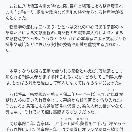
ことに八代将軍吉宗の時代以降、幕府と諸藩による殖産興業へ
の志向が強まり、採集や栽培など実地の検分からなる物産学が盛
んとなった。
物産学の流れは二つあり、ひとつは文化の中心である京都の本
草家たちによる文献重視の、自然物の知識を集大成しようとする
文献物産学だった。もうひとつが、江戸の本草家による文献よりも
採集や栽培などにおける実地の技術や知識を重視する流れだっ
た。
本草すなわち漢方医学で使われる薬物といえば、万能薬として
知られる朝鮮人参がまず挙げられる。だが、どうしても朝鮮人参
は、もっぱら対馬を経由して輸入しなくてはならない品だった。
と
つしま
八代将軍吉宗が親政を
執
る享保二年（一七一七）正月、
対馬
藩が
朝鮮人参の買い入れ資金として幕府から銀五百貫を借り入れた。
そのころ対馬藩による朝鮮貿易は低調で、輸入人参の量が少なく、
質も悪く、それでいて値は高騰するばかりだった。
こ
いし
かわ
お
やくえん
同じ享保二年、吉宗は、江戸
小
石
川
の
御
薬園
を二千八百坪から四
千八百坪に広げ、翌享保三年には同薬園にオランダ薬草を植え付