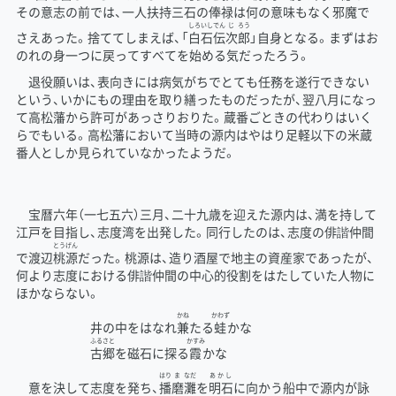
その意志の前では、
一人扶持
三石の俸禄は何の意味もなく邪魔で
しろいし
でん
じ
ろう
さえあった。捨ててしまえば、「
白石
伝
次
郎
」自身となる。まずはお
のれの身一つに戻ってすべてを始める気だったろう。
退役願いは、表向きには病気がちでとても任務を遂行できない
という、いかにもの理由を取り繕ったものだったが、翌八月になっ
て高松藩から許可があっさりおりた。蔵番ごときの代わりはいく
らでもいる。高松藩において当時の源内はやはり足軽以下の米蔵
番人としか見られていなかったようだ。
宝暦六年（一七五六）三月、二十九歳を迎えた源内は、満を持して
江戸を目指し、志度湾を出発した。同行したのは、志度の俳諧仲間
とうげん
で渡辺
桃源
だった。桃源は、造り酒屋で地主の資産家であったが、
何より志度における俳諧仲間の中心的役割をはたしていた人物に
ほかならない。
かね
かわず
井の中をはなれ
兼
たる
蛙
かな
ふるさと
かすみ
古郷
を磁石に探る
霞
かな
はり
ま
なだ
あかし
意を決して志度を発ち、
播
磨
灘
を
明石
に向かう船中で源内が詠