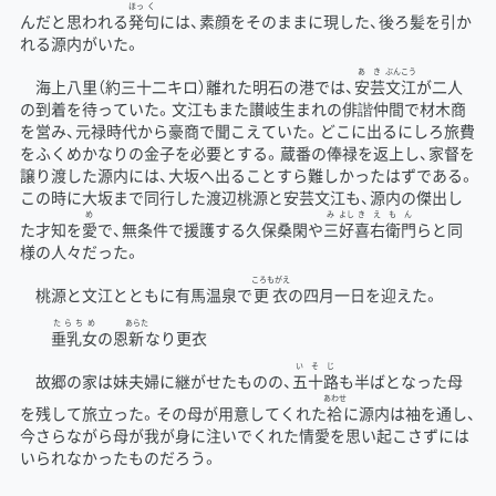
ほっ
く
んだと思われる
発
句
には、素顔をそのままに現した、後ろ髪を引か
れる源内がいた。
あき
ぶんこう
海上八里（約三十二キロ）離れた明石の港では、
安芸
文江
が二人
の到着を待っていた。文江もまた讃岐生まれの俳諧仲間で材木商
を営み、元禄時代から豪商で聞こえていた。どこに出るにしろ旅費
をふくめかなりの金子を必要とする。蔵番の俸禄を返上し、家督を
譲り渡した源内には、大坂へ出ることすら難しかったはずである。
この時に大坂まで同行した渡辺桃源と安芸文江も、源内の傑出し
め
み
よし
きえもん
た才知を
愛
で、無条件で援護する久保桑閑や
三
好
喜右衛門
らと同
様の人々だった。
ころもがえ
桃源と文江とともに有馬温泉で
更衣
の四月一日を迎えた。
たらちめ
あらた
垂乳女
の恩
新
なり更衣
いそじ
故郷の家は妹夫婦に継がせたものの、
五十路
も半ばとなった母
あわせ
を残して旅立った。その母が用意してくれた
袷
に源内は袖を通し、
今さらながら母が我が身に注いでくれた情愛を思い起こさずには
いられなかったものだろう。