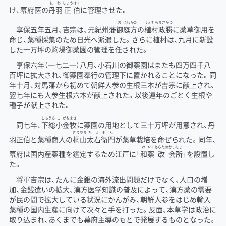
にわ
しょう
はく
け、幕府医の
丹羽
正
伯
に管理させた。
お
にわかた
うえむら
まさかつ
享保五年五月、吉宗は、元紀州藩
御
庭方
の
植村
政勝
に薬草御用を
命じ、薬種採集のため日光へ派遣した。さらに植村は、九月に新設
した一万坪の駒場御薬園の管理を任された。
享保六年（一七二一）八月、小石川の御薬園はまたも四万四千八
百坪に拡大され、御薬園奉行の管理下に置かれることになった。同
年十月、対馬藩から初めて朝鮮人参の生根三本が吉宗に献上され、
翌七年にも人参生根六本が献上された。以後連年のごとく生根や
種子が献上された。
しもうさ
こ
がねまき
同七年、
下総
小
金牧
に薬園の用地として三十万坪が用意され、丹
きりやま
たえもん
羽正伯と薬種商人の
桐山
太右衛門
が薬草栽培を命ぜられた。同年、
わ
やく
あらため
かいしょ
幕府は国内産薬種を鑑定するため江戸に「
和
薬
改
会所
」を設置し
た。
将軍吉宗は、たんに金銀の海外流出問題だけでなく、人口の増
加、金銭遣いの拡大、漢方医学知識の普及によって、漢方薬の需要
が民の間で拡大している状況にかんがみ、朝鮮人参をはじめ輸入
薬種の国内生産に向けて次々と手を打った。反面、本草学は政治に
取り込まれ、あくまでも幕府主導のもとで発展するものとなった。