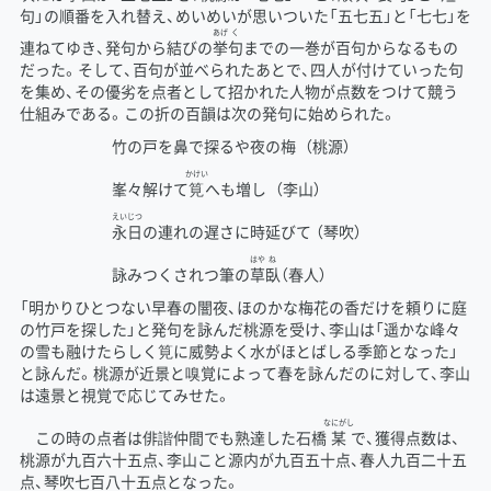
句」の順番を入れ替え、めいめいが思いついた「五七五」と「七七」を
あげ
く
連ねてゆき、発句から結びの
挙
句
までの一巻が百句からなるもの
だった。そして、百句が並べられたあとで、四人が付けていった句
を集め、その優劣を点者として招かれた人物が点数をつけて競う
仕組みである。この折の百韻は次の発句に始められた。
竹の戸を鼻で探るや夜の梅 （桃源）
かけい
峯々解けて
筧
へも増し （李山）
えいじつ
永日
の連れの遅さに時延びて （琴吹）
はや
ね
詠みつくされつ筆の
草
臥
（春人）
「明かりひとつない早春の闇夜、ほのかな梅花の香だけを頼りに庭
の竹戸を探した」と発句を詠んだ桃源を受け、李山は「遥かな峰々
の雪も融けたらしく筧に威勢よく水がほとばしる季節となった」
と詠んだ。桃源が近景と嗅覚によって春を詠んだのに対して、李山
は遠景と視覚で応じてみせた。
なにがし
この時の点者は俳諧仲間でも熟達した石橋
某
で、獲得点数は、
桃源が九百六十五点、李山こと源内が九百五十点、春人九百二十五
点、琴吹七百八十五点となった。