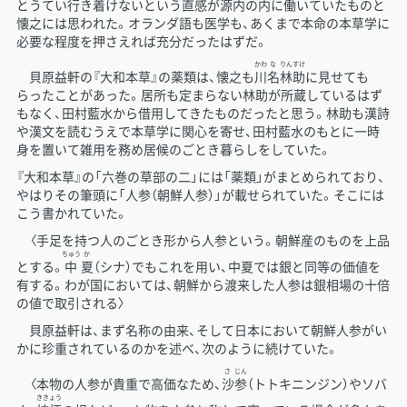
とうてい行き着けないという直感が源内の内に働いていたものと
懐之には思われた。オランダ語も医学も、あくまで本命の本草学に
必要な程度を押さえれば充分だったはずだ。
かわ
な
りんすけ
貝原益軒の『大和本草』の薬類は、懐之も
川
名
林助
に見せても
らったことがあった。居所も定まらない林助が所蔵しているはず
もなく、田村藍水から借用してきたものだったと思う。林助も漢詩
や漢文を読むうえで本草学に関心を寄せ、田村藍水のもとに一時
身を置いて雑用を務め居候のごとき暮らしをしていた。
『大和本草』の「六巻の草部の二」には「薬類」がまとめられており、
やはりその筆頭に「人参（朝鮮人参）」が載せられていた。そこには
こう書かれていた。
〈手足を持つ人のごとき形から人参という。朝鮮産のものを上品
ちゅう
か
とする。
中
夏
（シナ）でもこれを用い、中夏では銀と同等の価値を
有する。わが国においては、朝鮮から渡来した人参は銀相場の十倍
の値で取引される〉
貝原益軒は、まず名称の由来、そして日本において朝鮮人参がい
かに珍重されているのかを述べ、次のように続けていた。
さ
じん
〈本物の人参が貴重で高価なため、
沙
参
（トトキニンジン）やソバ
ききょう