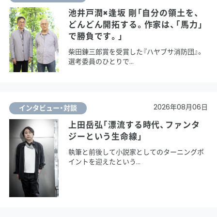
池井戸潤×逢坂 剛「自分の領土を、
どんどん開拓する。作家は、「馬力」
で勝負です。」
柴田錬三郎賞を受賞した『ハヤブサ消防団』。
選考委員のひとりで
2026年08月06日
インタビュー・対談
上田岳弘「漂流する時代、ファンタ
ジーという生命線」
執筆と前後して小説家としてのターニングポ
イントを迎えたという