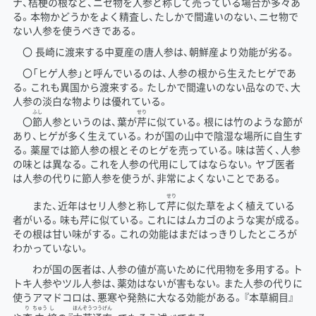
ナ、
桔梗
の根など、ニセ物を人参と称して売っている場合が多々あ
る。本物かどうかをよく精査し、たしかで間違いのない、ニセ物で
ない人参を使うべきである。
〇 長崎に渡来する中夏産の唐人参は、朝鮮産より効能が劣る。
〇「ヒゲ人参」と呼んでいるのは、人参の根から生えたヒゲであ
る。これも異国から渡来する。たしかで間違いのない品なので、大
人参の淡白な物よりは優れている。
ふし
せり
〇
節
人参というのは、葉が
芹
に似ている。根には竹のような節が
あり、ヒゲが多く生えている。わが国の山中で陰湿な場所に自生す
る。薬屋では節人参の根とそのヒゲを売っている。味は苦く、人参
の味とは異なる。これを人参の代用にしてはならない。ヤブ医者
は人参の代りに節人参を使うが、非常によくないことである。
せり
また、近年はセリ人参と称して
芹
に似た草をよく植えている
者がいる。味も芹に似ている。これにはムカゴのような実が成る。
その根は甘い味がする。これの効能はまだはっきりしたところが
わかっていない。
わが国の医者は、人参の値が高いために代用物を多用する。ト
トキ人参やツル人参は、薬効はないが害もない。また人参の代りに
使うアマドコロは、悪寒や発熱に大なる効能がある。『本草綱目』
り
ちゅう
し
ほんぞうつうげん