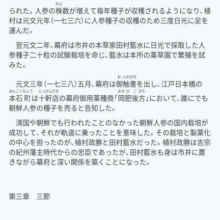
かぶ
られた。人参の
株
数が増えて毎年種子が収穫されるようになり、植
村は元文元年（一七三六）に人参種子の収穫のため三度日光に足を
運んだ。
翌元文二年、幕府は市井の本草家田村藍水に日光で採取した人
参種子二十粒の試験栽培を命じ、藍水は本所の薬草園で繁殖を試
みた。
お
ふれ
がき
元文三年（一七三八）五月、幕府は
御
触
書
を出し、江戸日本橋の
ほんごく
ちょう
じっけん
だな
おか
ひご
がた
本石
町
は
十軒
店
の幕府御用薬種商「
岡
肥後
方
」において、誰にでも
朝鮮人参の種子を売ると告知した。
清国や朝鮮でも行われたことのなかった朝鮮人参の国内栽培が
成功して、それが軌道に乗ったことを意味した。その栽培と製薬化
の中心を担ったのが、植村政勝と田村藍水だった。植村政勝は吉宗
の紀州藩主時代からの忠臣であったが、田村藍水も身は市井に置
きながら幕府と深い関係を築くことになった。
第三章 三節