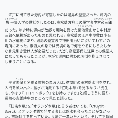
江戸に出てきた源内が寄宿したのは湯島の聖堂だった。源内の
しょう
へい
こう
なかむらひこさぶろう
昌
平
黌
入学の世話をしたのは、高松藩お抱えの儒学者
中村彦三郎
きく
ち
こうざん
だった。年少時に源内が故郷で薫陶を受けた
菊
池
黄山
から中村彦
三郎へ依頼があったものと思われる。高松藩の江戸中屋敷は小石
川の水道橋にあり、湯島の聖堂まで神田川沿いに歩いてわずかの
場所にあった。素浪人の身では異境の地で何をやるにしろたしか
な身元引き受け人が必要だった。だが、高松藩儒に江戸での保証人
になってもらったことが、やがて源内に思わぬ面倒を抱えさせて
しまうことになる。
くにとも
平賀
国倫
と名乗る讃岐の素浪人は、紺屋町の田村藍水宅を訪れ、
入門を願い出た。藍水が所蔵する『紅毛本草』を見るなり、「先生
も、やはり『コロイトボック』をお持ちですか」と嬉しそうに語り、
長崎の吉雄耕牛のところで見たと語った。
『紅毛本草』を「オランダ本草」と言う者はいても、「Cruydt-
Boeck」とオランダ語で発する者とは藍水も会ったことがなかっ
た。吉雄耕牛を知っていた。長崎に一年いたという。そして平賀国