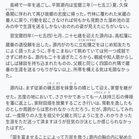
くぼ
長崎で一年を過ごし、平賀源内は宝暦三年（一七五三）夏、
久保
そうかん
しど
桑閑
に伴われて再び故郷の
志度
に帰った。竹林に覆われた米蔵の
番人に戻り、行動を起こさなければ何もかも見飽きた溜め池の淀
みの中で生涯を送るしかないおのれの姿が見えたにちがいない。
翌宝暦四年（一七五四）七月、二十七歳を迎えた源内は、高松藩に
たてまつ
やすゆき
蔵番の退役願を出した。源内がのちに
立松
懐之
をはじめ知友たち
によく語ったように、手をこまねいて眺めていては何一つ成就で
きずに終わる。源内も二十を過ぎたころから、親戚や知人筋からし
ばしば縁談を持ち込まれたものの、父親と同じく四国の片隅で蔵
番の生涯を送るつもりがない以上、所帯を構える気は毛頭なかっ
た。
いそ
ご
ろう
りよ
源内は、まず従弟の
磯
五
郎
を妹
里与
の婿として迎え、家督を継が
いちにん
ぶち
せた。志度の地において、ささやかであっても
一人
扶持
三石の俸禄
を藩に返上し、家財田畑を放棄するごとき行いは、常軌を逸したも
のとしか周囲からは思われなかっただろう。だが、源内にしてみれ
ば、一度限りの人生を祖父や父親と同じように生き、わかりきった
生涯をただ送って済ますほうが狂気の沙汰としか感じられなかっ
たはずだ。
「国を富ませることによって万民を救う」源内の胸の内に秘めた