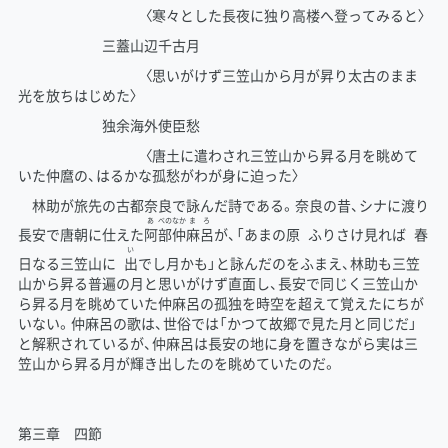
〈寒々とした長夜に独り高楼へ登ってみると〉
三蓋山辺千古月
〈思いがけず三笠山から月が昇り太古のまま
光を放ちはじめた〉
独余海外使臣愁
〈唐土に遣わされ三笠山から昇る月を眺めて
いた仲麿の、はるかな孤愁がわが身に迫った〉
林助が旅先の古都奈良で詠んだ詩である。奈良の昔、シナに渡り
あ
べの
なか
ま
ろ
長安で唐朝に仕えた
阿
部
仲
麻
呂
が、「あまの原 ふりさけ見れば 春
い
日なる三笠山に
出
でし月かも」と詠んだのをふまえ、林助も三笠
山から昇る普遍の月と思いがけず直面し、長安で同じく三笠山か
ら昇る月を眺めていた仲麻呂の孤独を時空を超えて覚えたにちが
いない。仲麻呂の歌は、世俗では「かつて故郷で見た月と同じだ」
と解釈されているが、仲麻呂は長安の地に身を置きながら実は三
笠山から昇る月が輝き出したのを眺めていたのだ。
第三章 四節