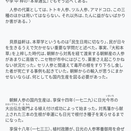
や
李
中
梓
の『
本草通玄
』でもそう述べてある。
人参の代薬としては、トトキ人参、ツル人参、アマドコロ、この三
種のほかは用いてはならない。それ以外は、たんに益がないばかり
か害がある。〉
貝原益軒は、本草学というものは「民生日用に切なり」、民が日々
を生きるうえで欠かせない重要な学問だと述べた。事実、『大和本
草』を上梓した時代は、朝鮮から対馬を経て渡来する朝鮮産の人参
があまりに高価で、ニセ物が市中にはびこり、薬害さえ起こりかね
ない状況だった。セリ人参と間違えて毒芹の根をすり下ろし食し
た者が死亡する事例も起きていた。朝鮮からの輸入が思うにまか
せないならば、何としても国内生産を図る必要があった。
いまいち
朝鮮人参の国内生産は、享保十四年（一七二九）に日光
今市
の
おおいで
でん
ざ
え
もん
大出
伝
左
衛
門
よる植え付け成功によって始まった。対馬藩から献
上された三本の生根が幸運にも日光で根付き種子を実らせるまで
になった。
享保十八年（一七三三）、植村
政勝
が、日光の人参寒養御用を命ぜ