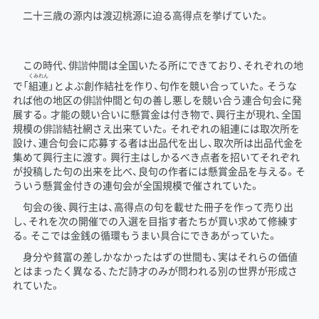
二十三歳の源内は渡辺桃源に迫る高得点を挙げていた。
この時代、俳諧仲間は全国いたる所にできており、それぞれの地
くみれん
で「
組連
」とよぶ創作結社を作り、句作を競い合っていた。そうな
れば他の地区の俳諧仲間と句の善し悪しを競い合う連合句会に発
展する。才能の競い合いに懸賞金は付き物で、興行主が現れ、全国
規模の俳諧結社網さえ出来ていた。それぞれの組連には取次所を
設け、連合句会に応募する者は出品代を出し、取次所は出品代金を
集めて興行主に渡す。興行主はしかるべき点者を招いてそれぞれ
が投稿した句の出来を比べ、良句の作者には懸賞金品を与える。そ
ういう懸賞金付きの連句会が全国規模で催されていた。
句会の後、興行主は、高得点の句を載せた冊子を作って売り出
し、それを次の開催での入選を目指す者たちが買い求めて修練す
る。そこでは金銭の循環もうまい具合にできあがっていた。
身分や貧富の差しかなかったはずの世間も、実はそれらの価値
とはまったく異なる、ただ詩才のみが問われる別の世界が形成さ
れていた。