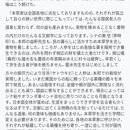
倫はこう続けた。
「本草家は全国各地に点在しておりますものの、それぞれが孤立
して自らの狭い世界に閉じこもっていては、たんなる隠居老人の
あらた
道楽と変わらず、何の益も産みません。実物を
検
めることなく書物
とう
ぎょく
の内だけのたんなる文献学になっております。シナの
東
璧
（李時
珍）も、本邦の益軒先生も、民の暮らしに活かすため本草学を志し
書物を著しました。ところが、人参をはじめ高価な薬を服用でき養
生できるのは、内外を問わず相応の財を備えた者だけです。御公儀
（幕府）も諸大名も農民の年貢頼みゆえに村々は疲弊し、年若くし
て世を去る者が後を絶ちません。藍水先生をはじめとしまして
かんしょ
方々の御尽力により
甘蔗
（サトウキビ）と人参は、本邦での栽培が
実現しました。いまだ異国からの船に頼っている薬種の数々を本
邦で発見し、あるいは栽培すれば、金銀や銅が国外に際限なく流れ
出ることも減り、国益に寄与することができます。場合によっては
シナ船やオランダ東インド会社に売りつけることも可能となりま
す。日本国全体が富めば、生涯をまっとうできず世を去る者も少く
なるはずです。文献に出てくる物類の名を知っているだけでは、た
んなる道楽、何の意味も価値もありません。本草学を活きた学問に
変える必要があります。そのためには、各地の本草家に呼びかけ、
それぞれが秘蔵している薬種を持ち寄り、一堂に会して何が国内