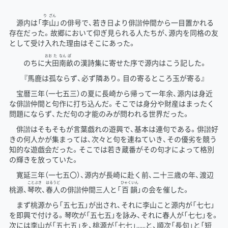
り
ざん
源内は「
李
山
」の俳号で、若き日より俳諧仲間から一目置かれる
存在だった。故郷において仰ぎ見られる人たちが、源内を同格の友
として受け入れた理由はそこにあった。
おお
た
なん
ぽ
のちに
大
田
南
畝
の漢詩集に寄せた序で源内はこう記した。
『馬鹿は孤ならず、必ず隣あり。目の寄るところ玉が寄る』
宝暦三年（一七五三）の夏に長崎から帰って一年余、源内は身近
な俳諧仲間と句作に打ち込んだ。そこでは身分や財産はまったく
問題にならず、ただ句の才能のみが問われる世界だった。
俳諧はそもそもが言葉戯れの遊興で、基本は連句である。俳諧好
きの何人かが集まっては、次々と句を連ねていき、その優劣を競う
知的な遊戯会だった。そこでは若き蔵番がその句才によって格別
の輝きを放っていた。
寛延三年（一七五〇）、源内が長崎に赴く前、二十三歳の年、渡辺
ことぶき
はるうど
ひゃくいん
桃源、
琴吹
、
春人
の俳諧仲間三人と「
百韻
」の会を催した。
まず桃源から「五七五」が出され、それに李山こと源内が「七七」
を即興で付ける。琴吹が「五七五」を詠み、それに春人が「七七」を。
次には李山が「五七五」を、桃源が「七七」……と、順次「長句」と「短