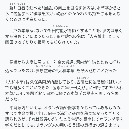
あら
い
はくせき
新
井
白石
の述べた「国益」の向上を目指す源内は、本草学からさ
らに物産学へと領域を広げ、政治とのかかわりも持たざるをえな
くなるのは明白だった。
た
むら
らんすい
江戸の本草家、なかでも
田
村
藍水
を師とすることを、源内は早く
から決めていたようだった。田村藍水の名は、「人参博士」として
四国の地ばかりか長崎でも知られていた。
長崎から志度に戻って一年余の歳月、源内が俳諧とともに打ち
かいばらえきけん
やまと
ほんぞう
込んでいたのは、
貝原益軒
の『
大和
本草
』を読み込むことだった。
ふるたかまつ
『大和本草』は久保桑閑が所蔵しており、
古高松
に足を運べばいつ
でも紐解くことができた。宝永六年（一七〇九）に刊行された『大和
本草』こそ、表題どおり日本における本草学の歴史を画する名著
だった。
平賀源内といえば、オランダ語や医学をかじってはみるものの、
すべて中途で投げ出し、何一つ満足に研鑽を積まなかったごとく
語られるが、それは間違いだ。たとえ生涯を費やしてオランダ語を
学んだとしても、オランダ人の用いる言語の奥行きの深さまでは