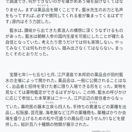
で調達でき、何ができないのかを確かめあう場を設けなくてはな
やく
ぶつ
え
りません。まずは
薬
品
会
を開くことです。藍水先生のお力と名声
をもってすれば、必ずや賛同してくれる者が集まってくるはずで
す」源内はそう力説した。
藍水は、讃岐から出てきた素浪人の構想に深くうなずけるもの
があった。藍水は朝鮮人参の国内生産を可能にしたことが確たる
自信となっていた。考えたり思うだけでは何も実現しない。やっ
てみなくては何もわからない。踏み出さなくてはならない。まっ
たくそのとおりだった。
宝暦七年（一七五七）七月、江戸湯島で本邦初の薬品会が田村藍
水の主催によって開かれた。薬品会は、一般に公開されることはな
く、出品者と招待を受けた者に限り入場できる形をとった。実物を
見なくては薬物鑑定ができるはずがない。この時、藍水の呼びかけ
に応じて参加した本草家は二十一人、江戸近辺の居住者からなっ
りっせん
おうれん
ていた。幕府医の藤本
立泉
ら四人も、手持ちの
黄連
などの薬種を出
品し、松阪屋、芸花屋、海老屋など江戸の薬種商も、薬種ばかりか会
場を盛り上げるための松や花盛りの鳳仙花（ほうせんか）などを提
供した。総計百八十種類の物類が展示された。
なかがわ
じゅん
てい