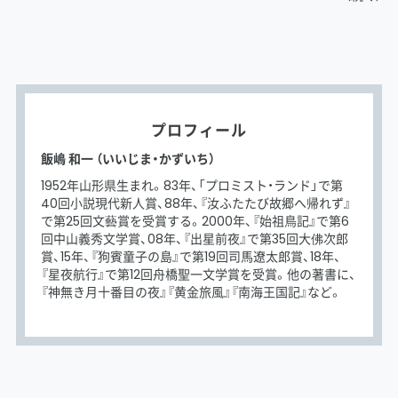
プロフィール
飯嶋 和一 （いいじま・かずいち）
1952年山形県生まれ。83年、「プロミスト・ランド」で第
40回小説現代新人賞、88年、『汝ふたたび故郷へ帰れず』
で第25回文藝賞を受賞する。2000年、『始祖鳥記』で第6
回中山義秀文学賞、08年、『出星前夜』で第35回大佛次郎
賞、15年、『狗賓童子の島』で第19回司馬遼太郎賞、18年、
『星夜航行』で第12回舟橋聖一文学賞を受賞。他の著書に、
『神無き月十番目の夜』『黄金旅風』『南海王国記』など。