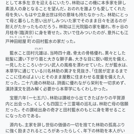
として本多
左
京
を迎えるにいたり、林助はこの機に本多家を辞し
素浪人の身となることを望んだ。おのれを誰よりも愛してくれた
母を失い、もはや立身出世は何の意味も持たなかった。林助にとっ
て母と暮らした思い出がしみついた家でそのまま日々を送るのが
耐えがたかったものだろう。林助は三光院脇の家を離れ、市ヶ谷の
月桂寺（臨済宗）に身を寄せた。次いで住みついたのが、意外にも江
かん
だ
こん
や
ちょう
戸
神
田
紺
屋
町
の田村藍水の家だった。
げん
ゆう
藍水こと田村
元
雄
は、当時四十歳、骨太の骨格優れ、黒々とした
総髪に濃い下がり眉と大きな獅子鼻、大きな目に鋭い眼光を備え、
一見したところいかつい武人の風格を漂わせていた。だが藍水は、
本草学に通じている川名林助の異才を見抜き、「住居が定まるまで
ここに住めばよい」とそのまま屋敷に住まわせる度量を備えた人
だった。二十六歳の林助は、詩画に優れながら栄利を一切求めず、
漢詩漢文を読み解く必要から本草学にもくわしかった。
宝暦六年（一七五六）、林助は讃岐から出てきたばかりの平賀源
内と出会った。くしくも四国三十三霊場の巡礼は、林助亡母の宿願
だった。その讃岐出身の奇才と田村藍水のもとに身を寄せること
になったのである。
源内も、主家を辞し世俗の価値の一切を捨てた林助の孤高ぶり
に強く励まされるところがあったらしく、年下の林助を本人がい