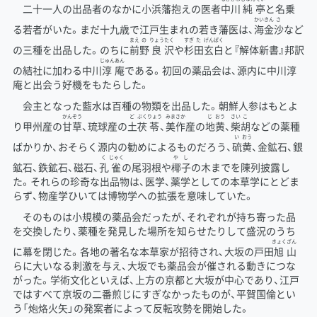
二十一人の出品者のなかに小浜藩抱えの医者
中川
純
亭
と名乗
かいきん
さ
る若者がいた。まだ十九歳で江戸生まれの若き藩医は、
海金
沙
など
まえ
の
りょう
たく
すぎ
た
げんぱく
の三種を出品した。のちに
前
野
良
沢
や
杉
田
玄白
と『解体新書』邦訳
じゅん
あん
の結社に加わる中川
淳
庵
である。初回の薬品会は、源内に中川淳
庵と出会う好機をもたらした。
会主となった藍水は百種の物類を出品した。朝鮮人参はもとよ
かんぞう
ど
ぶく
りょう
みまさか
じ
おう
さい
こ
り甲州産の
甘草
、琉球産の
土
茯
苓
、
美作
産の
地
黄
、
柴
胡
などの薬種
い
おう
ばかりか、おそらく源内の勧めによるものだろう、
硫
黄
、金鉱石、銀
く
じゃく
やし
鉱石、鉄鉱石、磁石、
孔
雀
の尾羽根や
椰子
の木までを陳列披露し
た。それらの珍奇な出品物は、医学、薬学としての本草学にとどま
らず、物産学ひいては博物学への拡張を意味していた。
そのものは小規模の薬品会だったが、それぞれが持ち寄った品
を交換したり、薬種を発見した場所を知らせたりして盛況のうち
きょく
ざん
に幕を閉じた。各地の著名な本草家が招待され、大坂の戸田
旭
山
らに大いなる刺激を与え、大坂でも薬品会が催される動きにつな
がった。学術文化といえば、上方の京都と大坂が中心であり、江戸
ではすべて京坂の二番煎じにすぎなかったものが、平賀国倫とい
う「炮烙火矢」の発案者によって反転攻勢を開始した。