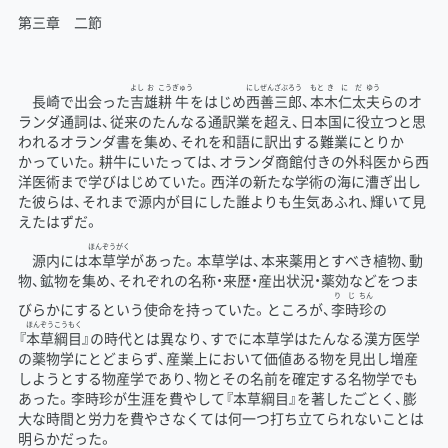
第三章 二節
よし
お
こう
ぎゅう
にし
ぜん
ざぶ
ろう
もと
き
にだ
ゆう
長崎で出会った
吉
雄
耕
牛
をはじめ
西
善
三
郎
、
本
木
仁太
夫
らのオ
ランダ通詞は、従来のたんなる通訳業を超え、日本国に役立つと思
われるオランダ書を集め、それを和語に訳出する難業にとりか
かっていた。耕牛にいたっては、オランダ商館付きの外科医から西
洋医術まで学びはじめていた。西洋の新たな学術の海に漕ぎ出し
た彼らは、それまで源内が目にした誰よりも生気あふれ、輝いて見
えたはずだ。
ほんぞうがく
源内には
本草学
があった。本草学は、本来薬用とすべき植物、動
物、鉱物を集め、それぞれの名称・来歴・産出状況・薬効などをつま
り
じ
ちん
びらかにするという使命を持っていた。ところが、
李
時
珍
の
ほんぞうこうもく
『
本草綱目
』の時代とは異なり、すでに本草学はたんなる漢方医学
の薬物学にとどまらず、産業上において価値ある物を見出し増産
しようとする物産学であり、物とその名前を確定する名物学でも
あった。李時珍が生涯を費やして『本草綱目』を著したごとく、膨
大な時間と労力を費やさなくては何一つ打ち立てられないことは
明らかだった。