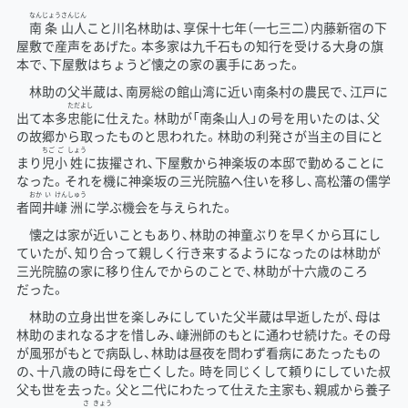
なん
じょう
さん
じん
南
条
山
人
こと川名林助は、享保十七年（一七三二）内藤新宿の下
屋敷で産声をあげた。本多家は九千石もの知行を受ける大身の旗
本で、下屋敷はちょうど懐之の家の裏手にあった。
林助の父半蔵は、南房総の館山湾に近い南条村の農民で、江戸に
ただ
よし
出て本多
忠
能
に仕えた。林助が「南条山人」の号を用いたのは、父
の故郷から取ったものと思われた。林助の利発さが当主の目にと
ちご
ご
しょう
まり
児
小
姓
に抜擢され、下屋敷から神楽坂の本邸で勤めることに
なった。それを機に神楽坂の三光院脇へ住いを移し、高松藩の儒学
おか
い
けん
しゅう
者
岡
井
嵰
洲
に学ぶ機会を与えられた。
懐之は家が近いこともあり、林助の神童ぶりを早くから耳にし
ていたが、知り合って親しく行き来するようになったのは林助が
三光院脇の家に移り住んでからのことで、林助が十六歳のころ
だった。
林助の立身出世を楽しみにしていた父半蔵は早逝したが、母は
林助のまれなる才を惜しみ、嵰洲師のもとに通わせ続けた。その母
が風邪がもとで病臥し、林助は昼夜を問わず看病にあたったもの
の、十八歳の時に母を亡くした。時を同じくして頼りにしていた叔
父も世を去った。父と二代にわたって仕えた主家も、親戚から養子
さ
きょう