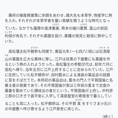
幕府の殖産興業策に歩調をあわせ、諸大名も本草学、物産学に熱
を入れ、それぞれが本草学者を雇い実績を競うような時代となっ
しげひで
しげかた
ていた。なかでも薩摩の島津
重豪
、熊本の細川
重賢
、富山の前田
としやす
利保
が有名で、それぞれ薬園を設け、薬種の発見と栽培に熱中して
いた。
よりたか
いわ
せ
お
高松藩主松平
頼恭
も同様で、寛延元年（一七四八）頃には
石
清
尾
やま
山
の薬園を広大な栗林に移し、江戸は目黒の下屋敷にも薬園を作
るという熱の入れようだった。高松藩主の参勤交代は、前年六月に
高松へ帰り、当年五月に江戸上府することに定められていた。江戸
に在府していた松平頼恭が、田村藍水による湯島の薬品会の話題
に耳をそばだてた。本邦初の薬品会は、藍水の門人で平賀国倫と名
乗る者の発案であり、その平賀国倫が実は三年前の夏まで志度の
蔵番を勤めていた讃岐出の者だという。平賀国倫が上府し、中村彦
三郎の口ききで昌平黌に入学して湯島聖堂の寄宿舎で暮らしてい
なにがし
ることも耳に入った。松平頼恭は、その平賀
某
をすぐさま小石川
の中屋敷へ呼び寄せるよう江戸家老に命じた。
（続く）