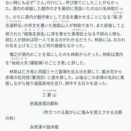
ない時にも必ず「さん」付けにし、呼び捨てにしたことがなかっ
た。源内の卓越した戯作の才を最初に見抜いたのは川名林助だっ
ふう
りゅう
た。のちに源内が戯作者として文名を轟かせることになる『
風
流
し
どう
けん
でん
どっ
こ
さんじん
志
道
軒
伝
』の序文を書いた
独
鈷
山人
が林助であり、また前後して上
ねなしぐさ
くろづか
しょ
し
梓された『
根南志具佐
』に序を寄せた
黒塚
処
士
なる不詳の人物も、
読む人が読めば同一人であるのがわかるだろう。林助には、おのれ
の名を上げることなど何の価値もなかった。
懐之が源内のことを耳にしたのも林助からだった。林助は源内
ほうろく
びや
を「
炮烙
火矢
（爆裂弾）のごとき男」と評した。
林助は亡き母と四国三十三霊場を巡る日を期して、藍水宅から
赤塚の松月院（曹洞宗） に居を移した。以後はこの赤塚の名刹に寓
居しながら独り遠国各地を巡り、詩作する日々を送った。
み
かさの
やま
三
蓋
山
悲風揺落旧都秋
〈吹きつける風が心に傷みを覚えさせる古都
の秋〉
永夜凄々独倚楼