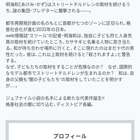
明海和(あけみ・かず)はストリートチルドレンの取材を続けるう
ち、謎の集団・プレデターに襲撃される――。
都市再開発計画の名のもとに首都が七つのゾーンに区切られ、格
差社会化が進む2032年の日本。
web情報誌“スツール”の記者・明海和は、独自に子ども狩と人身売
買の取材を続けていたところ、カササギと名乗る人物に突き当た
る。和が待ち合わせ場所に行くと、そこに現れたのはまだ十代の男
性だった。彼は、これ以上取材を続けると「殺されますよ」と警告
する。
なぜ、子どもたちの取材をすることが危険なのか？ なぜ、国際的
なモデル都市でストリートチルドレンが生まれるのか？ 和は、自
身の父親も“闇の子どもたち”の取材をしていたことを明かす
が……。
ジュブナイル小説の名手による新たな代表作誕生!!
格差社会の闇に切り込む、ディストピア長編。
プロフィール