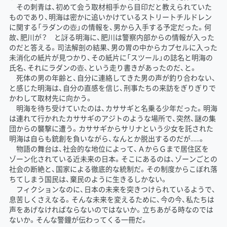
その刺青は、初めて会う取材相手から目印だと教えられていた
ものであり、明海は密かに追いかけているストリートチルドレン
に関する「ラダンの壺」の情報を、男から入手する予定だった。何
故、肥川が？ と訝る明海に、肥川は警察内部からの情報が入った
のだと答える。司法解剖の結果、男の胃の中からカプセルに入った
未消化の紙片が見つかり、その紙片に「スツール」の誌名と明海の
氏名、それにラダンの壺、という走り書きがあったのだ、と。
死体の男の年齢と、自分に連絡してきた男の声が釣り合わない、
と感じた明海は、自分の直感を信じ、刑事たちの来訪をぎりぎりで
かわして取材先に向かう。
明海を待ち受けていたのは、カササギと名乗る少年だった。明海
は連れて行かれたカササギのアジトのような場所で、突然、謎の集
団からの襲撃に遭う。カササギからサリナという少女を託された
明海は自らも銃創を負いながら、なんとか脱出するのだが……。
物語の舞台は、社会的な地位によって、ＡからＧまで居住区を
ゾーン化されている近未来の日本。そこにあるのは、ゾーンごとの
社会の断絶と、国家による徹底的な統制だ。その制度からこぼれ落
ちてしまう国民は、棄民のように生きるしかない。
フィクションなのに、日本の未来を突きつけられているようで、
息苦しくさえなる。そんな未来を変えるために、今の今、私たちは
声をあげなければならないのではないか。立ちあがる時なのでは
ないか。そんな警鐘が伝わってくる一冊だ。