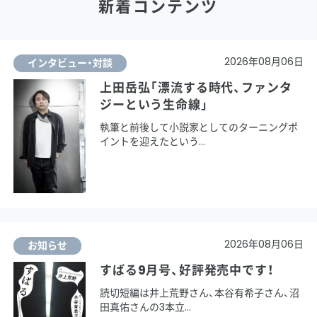
新着コンテンツ
2026年08月06日
インタビュー・対談
上田岳弘「漂流する時代、ファンタ
ジーという生命線」
執筆と前後して小説家としてのターニングポ
イントを迎えたという
2026年08月06日
お知らせ
すばる9月号、好評発売中です！
読切短編は井上荒野さん、本谷有希子さん、沼
田真佑さんの3本立