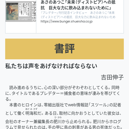
あさのあつこ「未来（ディストピア）への抵
抗 巨大な力に飲み込まれないために」
『プレデター』刊行記念インタビュー あさのあつこ「未来
（ディストピア）への抵抗 巨大な力に飲み込まれないため
に」 のページです。集英社 文芸ステーションは集英社が刊行
https://www.bungei.shueisha.co.jp
する文芸単行本の公式サイトです。新刊の内容紹介、試し読
み、インタビュー、書評、エッセイ、関連情報など、作品と著者
についてより深く知るためのコンテンツをお届けします。こ
こでしか読めない小説、エッセイなどの連載も随時更新。
書評
私たちは声をあげなければならない
吉田伸子
読み進めるうちに、心の深い部分がぞわぞわとしてくる。同時
に、タイトルであるプレデター＝捕食者の意味が凄みを帯びてく
る。
本書のヒロインは、零細出版社でweb情報誌「スツール」の記者
あけ
み
かず
として働く
明
海
和
だ。ある日、取材に向かおうとしていた彼女は、
ひ
かわ
会社のオーナー兼編集長の
肥
川
から止められる。肥川からホログ
ラムで見せられたのは、手の甲に鳥の刺青がある男の死体だった。