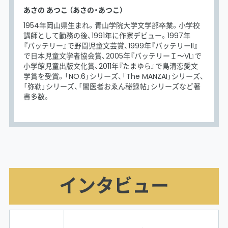
あさの あつこ （あさの・あつこ）
1954年岡山県生まれ。青山学院大学文学部卒業。小学校
講師として勤務の後、1991年に作家デビュー。1997年
『バッテリー』で野間児童文芸賞、1999年『バッテリーII』
で日本児童文学者協会賞、2005年『バッテリーＩ〜VI』で
小学館児童出版文化賞、2011年『たまゆら』で島清恋愛文
学賞を受賞。「NO.6」シリーズ、「The MANZAI」シリーズ、
「弥勒」シリーズ、「闇医者おゑん秘録帖」シリーズなど著
書多数。
インタビュー