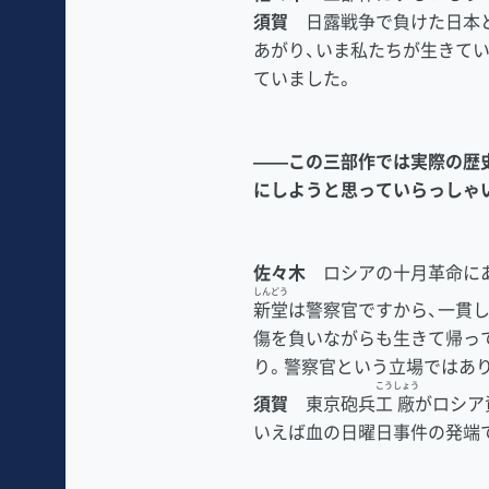
須賀
日露戦争で負けた日本と
あがり、いま私たちが生きて
ていました。
――この三部作では実際の歴
にしようと思っていらっしゃ
佐々木
ロシアの十月革命にあ
しんどう
新堂
は警察官ですから、一貫
傷を負いながらも生きて帰っ
り。警察官という立場ではあ
こう
しょう
須賀
東京砲兵
工
廠
がロシア
いえば血の日曜日事件の発端