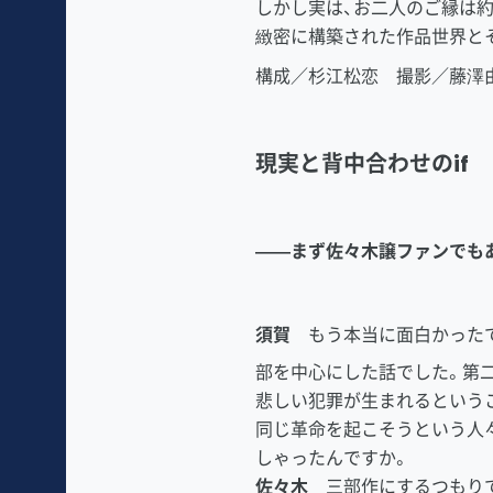
しかし実は、お二人のご縁は約
緻密に構築された作品世界と
構成／杉江松恋 撮影／藤澤
現実と背中合わせのif
――まず佐々木譲ファンでも
須賀
もう本当に面白かったで
部を中心にした話でした。第二
悲しい犯罪が生まれるという
同じ革命を起こそうという人
しゃったんですか。
佐々木
三部作にするつもりで