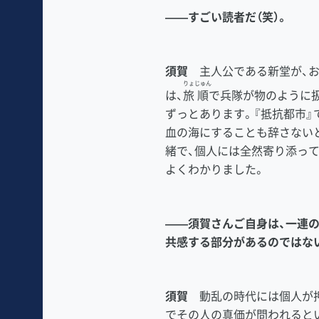
――すごい読者だ（笑）。
須賀
主人公である新堂が、お
りょ
じゅん
は、
旅
順
で兵隊が物のように
ずっとあります。『抵抗都市』
血の海にすることも辞さない
緒で、個人には全然寄り添っ
よくわかりました。
――須賀さんご自身は、一連
共感する部分があるのではな
須賀
動乱の時代には個人が押
でその人の真価が問われると