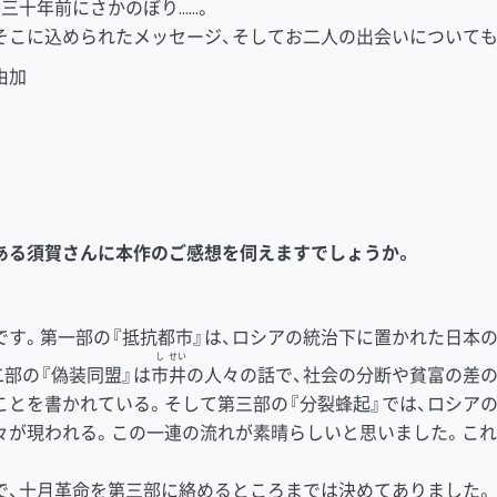
三十年前にさかのぼり……。
そこに込められたメッセージ、そしてお二人の出会いについても
由加
ある須賀さんに本作のご感想を伺えますでしょうか。
す。第一部の『抵抗都市』は、ロシアの統治下に置かれた日本
し
せい
部の『偽装同盟』は
市
井
の人々の話で、社会の分断や貧富の差の
ことを書かれている。そして第三部の『分裂蜂起』では、ロシア
々が現われる。この一連の流れが素晴らしいと思いました。こ
、十月革命を第三部に絡めるところまでは決めてありました。