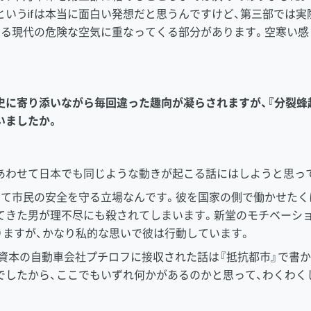
いうifは本当に面白い発想だと思うんですけど、第三部では実
いる現代の危険な空気に重なってくる部分があります。空寒い感
史に寄り添いながら毎回違った趣向が凝らされますが、『分裂蜂
いましたか。
わせて日本でも同じような動きが起こる話にはしようと思って
して市民の安全を守る立場なんです。彼を国家の側で働かせたく
てきた男が理不尽にも殺されてしまいます。新堂のモチベーショ
りますが、かなり私的な思いで彼は行動しています。
資本の自動車会社プチロフに接収された話は『抵抗都市』で書
でしたから、ここでもいずれ何かがあるのかと思って、わくわく