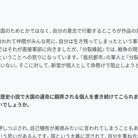
国のためとかではなく、自分の意志で行動するところが作品の
扱われて仲間がみんな死に、自分は生き残ってしまったという事
ではそれが直接軍部に向きましたが、『分裂蜂起』では、戦争の
ということへの怒りになっています。『抵抗都市』の軍人と『分
ていない。そこに対して、新堂が個人として命懸けで阻止しよう
の歴史小説で大国の運命に翻弄される個人を書き続けてこられま
いでしょうか。
しつぶされ、自己犠牲が美徳みたいに言われてしまうこともあ
いう思いがあるんです。国という大義に流されて、自分を重ね合