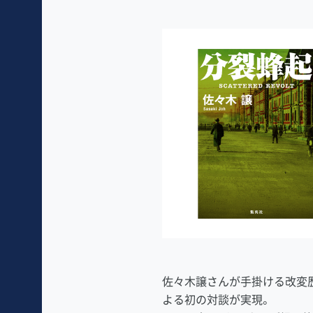
佐々木譲さんが手掛ける改変
よる初の対談が実現。