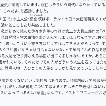
は歴史が証明しています。現在もそういう時代になりかけている
、これだよ、と感動しました。
たなくら
まこと
の国で』の主人公・
棚倉
慎
はポーランドの日本大使館職員ですが
と近いところもあり共感しました。
私が初めて読んだ佐々木先生の作品は第二次大戦三部作の『ベ
。私は登場人物の事情を書き込んでしまうほうなんですが、佐々
てしまう。こういう書き方はどうすればできるんだろうって、ず
のぐらい書かなきゃ駄目じゃないかな、って須賀さんの作品を読
ある人物を取り押さえる場面が出てくるじゃないですか。あそこ
と書かれている。それだけでその人がどういう人生を送ってきた
ね。登場人物一人ひとりの人生をしっかり見つめていらっしゃ
書きたくないという気持ちはあります。『分裂蜂起』で読者が
の世代だと、革命運動について考えるときはそこを通過しないわ
ースになっているのは『悪霊』なんです。ドストエフスキーがお