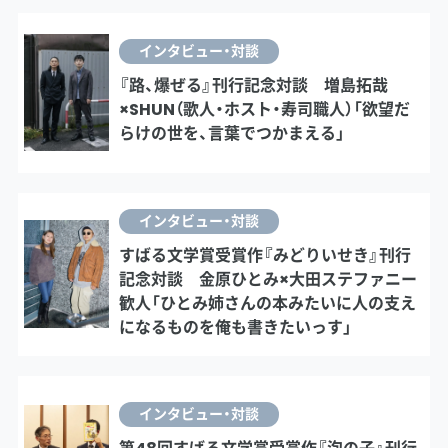
インタビュー・対談
『路、爆ぜる』刊行記念対談 増島拓哉
×SHUN（歌人・ホスト・寿司職人）「欲望だ
らけの世を、言葉でつかまえる」
インタビュー・対談
すばる文学賞受賞作『みどりいせき』刊行
記念対談 金原ひとみ×大田ステファニー
歓人「ひとみ姉さんの本みたいに人の支え
になるものを俺も書きたいっす」
インタビュー・対談