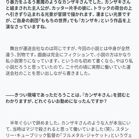
り暴力をふるう悪魔のようなカンザキさんでした。カンザキさん
と組まされた主人公が、カッター片手の彼に、トラックの荷台の上
へ引きずり込まれる光景が冒頭で描かれます。凄まじい光景です
が、ご自身の劇団「ももちの世界」でも『カンザキ』という作品を上
演なさっていますね。
舞台が運送会社なのは同じですが、今回の小説とは中身が全然
違う、別物です。戯曲は完全にフィクションで、小説の方はかなり
私小説寄りになっています。というのも初めて書くなら、やはり私
小説だろうと思っていたので。二十代の頃に実際に働いていた運
送会社のことを思い出しながら書きました。
――きつい現場であっただろうことは、『カンザキさん』を読むと
わかりますが、どれぐらいお勤めになったんですか？
半年ぐらいで辞めました。カンザキさんのような人が本当にい
て、当時はマジで殺されると思って働いていました（笑）。スタン
リー・キューブリック監督の「フルメタル・ジャケット」というヴェ