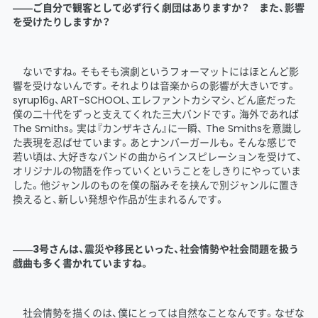
――ご自分で観客として必ず行く劇団はありますか？ また、影響
を受けたりしますか？
ないですね。そもそも演劇というフォーマットにはほとんど影
響を受けないんです。それよりは音楽からの影響が大きいです。
syrup16ɡ、ART-SCHOOL、エレファントカシマシ、どん底だった
僕の二十代をずっと支えてくれた三大バンドです。海外であれば
The Smiths。実は『カンザキさん』に一瞬、 The Smithsを意識し
た表現を忍ばせています。あとナンバーガールも。そんな感じで
若い頃は、大好きなバンドの曲からインスピレーションを受けて、
オリジナルの物語を作っていくということをしきりにやっていま
した。他ジャンルのものを僕の脳みそを挟んで別ジャンルに置き
換えると、新しい発想や作品が生まれるんです。
――3号さんは、震災や移民といった、社会情勢や社会問題を扱う
戯曲も多く書かれていますね。
社会情勢を描くのは、僕にとっては自然なことなんです。なぜな