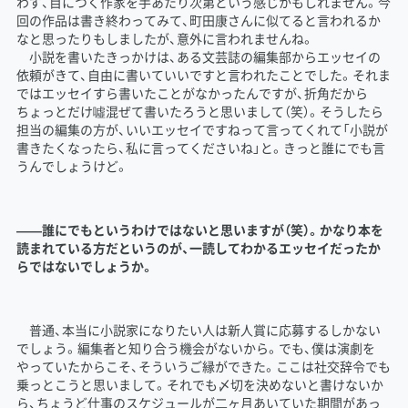
わず、目につく作家を手あたり次第という感じかもしれません。今
回の作品は書き終わってみて、町田康さんに似てると言われるか
なと思ったりもしましたが、意外に言われませんね。
小説を書いたきっかけは、ある文芸誌の編集部からエッセイの
依頼がきて、自由に書いていいですと言われたことでした。それま
ではエッセイすら書いたことがなかったんですが、折角だから
ちょっとだけ噓混ぜて書いたろうと思いまして（笑）。そうしたら
担当の編集の方が、いいエッセイですねって言ってくれて「小説が
書きたくなったら、私に言ってくださいね」と。きっと誰にでも言
うんでしょうけど。
――誰にでもというわけではないと思いますが（笑）。かなり本を
読まれている方だというのが、一読してわかるエッセイだったか
らではないでしょうか。
普通、本当に小説家になりたい人は新人賞に応募するしかない
でしょう。編集者と知り合う機会がないから。でも、僕は演劇を
やっていたからこそ、そういうご縁ができた。ここは社交辞令でも
乗っとこうと思いまして。それでも〆切を決めないと書けないか
ら、ちょうど仕事のスケジュールが二ヶ月あいていた期間があっ