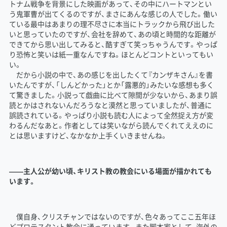
トナム戦争を背景にした映画があって、その中にハートマンとい
う鬼軍曹が出てくるのですが、まさにあんな感じの人でした。働い
ている最中はあまりの理不尽さに本当にトラックから飛び出した
いと思っていたのですが、会社を辞めて、あの頃と時間的な距離が
できてから思い出してみると、酷すぎて笑っちゃうんです。やっぱ
り恐怖と笑いは紙一重なんですね。ほとんどコントといってもい
い。
だから小説の中で、あの感じを出したくて『カンザキさん』を書
いたんですが、「しんどかった」とか「露悪的」みたいな感想も多く
て驚きました。小説って戯曲に比べて隙間が少ないから、あまり誤
読とかはされないんだろうなと漠然と思っていましたが、普通に
誤読されている。やっぱり小説も読む人によって全然捉え方が変
わるんだなあと。作者としては笑いながら読んでくれてええのに
とは思いますけど、なかなか上手くいきませんね。
――主人公が幼い頃、キリスト教の教会にいる場面が描かれても
います。
僕自身、クリスチャンではないのですが、色々あってここ五年ほ
どプロテスタント教会に通っています。また脚本家として、海外の