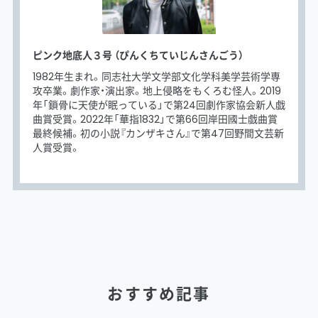
ピンク地底人３号 （ぴんくちていじんさんごう）
1982年生まれ。同志社大学文学部文化学科美学芸術学専
攻卒業。劇作家・演出家。地上侵略をもくろむ怪人。2019
年「鎖骨に天使が眠っている」で第24回劇作家協会新人戯
曲賞受賞。2022年「華指1832」で第66回岸田國士戯曲賞
最終候補。初の小説『カンザキさん』で第47回野間文芸新
人賞受賞。
おすすめ記事