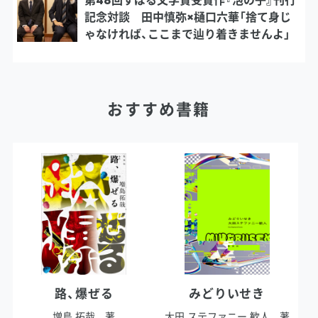
第48回すばる文学賞受賞作『泡の子』刊行
記念対談 田中慎弥×樋口六華「捨て身じ
ゃなければ、ここまで辿り着きませんよ」
おすすめ書籍
路、爆ぜる
みどりいせき
増島 拓哉 著
大田 ステファニー 歓人 著