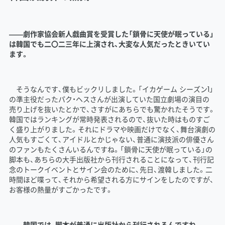
――劇作家協会新人戯曲賞を受賞した「鎖骨に天使が眠っている」
は韓国でも二〇二三年に上演され、大変な人気だったときいてい
ます。
そうなんです、僕もビックリしました。「イカゲーム シーズン1」
の準主役だったパク・ヘスさんが出演していた国立劇場の演目の
売り上げを抜いたとかで、さすがにあちらでも驚かれたそうです。
韓国ではランキングが常時発表されるので、抜いた時はものすご
く盛り上がりました。それにドラマや映画だけでなく、舞台演劇の
人気もすごくて、アイドルとかじゃない、普通に演技派の俳優さん
のファンもたくさんいるんですね。「鎖骨に天使が眠っている」の
脚本も、あちらの大手出版社から刊行されることになって、刊行記
念のトークイベントとサイン会のために、先日、渡韓しました。二
時間ほど喋って、それから希望される方にサインをしたのですが、
お客様の熱量がすごかったです。
――韓国では、脚本が普通に出版社から刊行されるんですね。