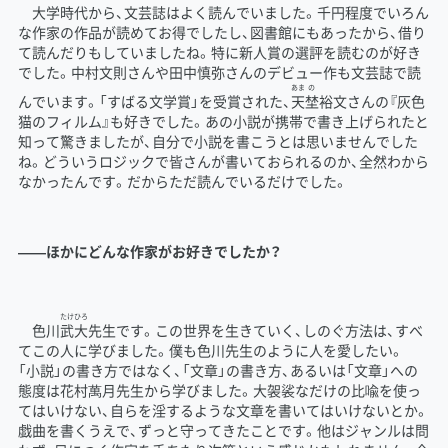
大学時代から、文芸誌はよく読んでいました。千円程度でいろん
な作家の作品が読めてお得でしたし、図書館にもあったから、借り
て読んだりもしていましたね。特に新人賞の選評を読むのが好き
でした。中村文則さんや田中慎弥さんのデビュー作も文芸誌で読
あま
の
んでいます。「すばる文学賞」を受賞された、
天
埜
裕文さんの『灰色
猫のフィルム』も好きでした。あの小説が携帯で書き上げられたと
知って驚きましたが、自分で小説を書こうとは思いませんでした
ね。どういうロジックで皆さんが書いておられるのか、全然わから
なかったんです。だからただ読んでいるだけでした。
――ほかにどんな作家がお好きでしたか？
たけひろ
色川
武大
先生です。この世界を生きていく、しのぐ方法は、すべ
てこの人に学びました。僕も色川先生のように人を愛したい。
「小説」の書き方ではなく、「文章」の書き方、あるいは「文章」への
態度は花村萬月先生から学びました。大袈裟なだけの比喩を使っ
てはいけない、自らを淫するような文章を書いてはいけないとか。
戯曲を書くうえで、ずっと守ってきたことです。他はジャンルは問