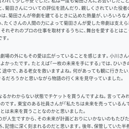
う言われて少し不安でした。私は一度も菊田さんにお会いしたこ
、菊田さんについての評伝を読んだり、親しくされていた役者
のは、菊田さんが帝劇を建てるときに込めた熱量が、いろいろな
め、たくさんの人間の力によって菊田さんが愛した帝劇は支えら
、それぞれのプロの仕事を取材するうちに、舞台を愛するとはこ
です。
劇場の外にもその愛は広がっていることを感じます。小川さん
地よかったです。たとえば「一枚の未来を手にする」では、ひいき
く途中で、ある老女を救いますよね。何があっても観に行きたい
きるだろうかと思いながら物語の行く末を見守っていました。
るかわからない状態でチケットを買うんですよね。言ってみれ
ものです。東宝のある社員さんが「私たちは未来を売っているんで
ことは未来を買うことなのかと思いました。
が人生ですから、その未来が計画どおりにいかないのもたびた
外、記憶に深く刻まれるのだと思います。後年、保管していた半