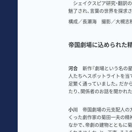
シェイクスピア研究・翻訳の
魅了され、言葉の世界を探求
構成／長瀬海 撮影／大槻志
帝国劇場に込められた
河合
新作『劇場という名の星
人たちへスポットライトを当
足繁く通っていました。だか
たり、関係者のお話を聞かれ
小川
帝国劇場の元支配人の方
くった劇作家の菊田一夫の精
なかで、帝劇の建物とともに