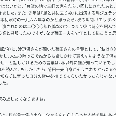
ではないかと、「台湾の地で三軒の家をたらい回しにされたあと、
きました。また、少年は『風と共に去りぬ』に出演する馬ジュラ
本初演時の一九六六年なのかと思ったら、次の瞬間、『エリザベ
で上演されたのは二〇〇〇年以降なので、つまり彼は時空を飛ん
る業と感服したのですが、なぜ菊田一夫を少年として描こうと思
幡欣治）に、渡辺保さんが聞いた菊田さんの言葉として、「私は
しかし、人生の隅っこで誰からも話しかけて貰えないような子供た
せ……と話しかけるための言葉は、私以外に誰が知っているでし
れを読んで、もしかしたら、菊田一夫自身がそうされたかったの
を知らずに育った自分の背中を撫でてもらいたかったんじゃない
した。
み返したくなりますね。
と、彼が食堂係のナターシャさんからもらった人参を馬にあげ