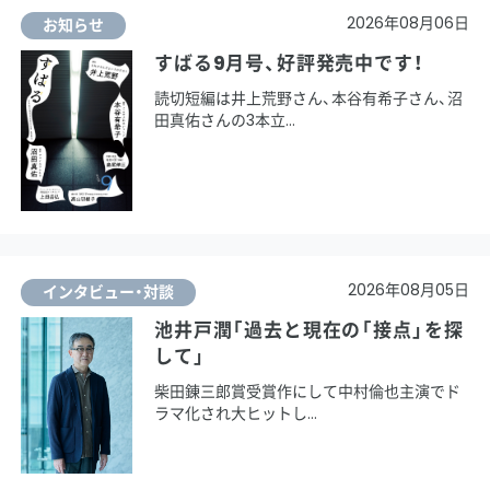
2026年08月06日
お知らせ
すばる9月号、好評発売中です！
読切短編は井上荒野さん、本谷有希子さん、沼
田真佑さんの3本立
2026年08月05日
インタビュー・対談
池井戸潤「過去と現在の「接点」を探
して」
柴田錬三郎賞受賞作にして中村倫也主演でド
ラマ化され大ヒットし