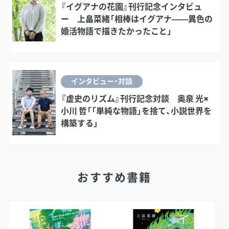
『イグアナの花園』刊行記念インタビュ
ー 上畠菜緒「相棒はイグアナ――異色の
婚活物語で描きたかったこと」
インタビュー・対談
『虚史のリズム』刊行記念対談 奥泉 光×
小川 哲「「単純な物語」を捨て、小説世界を
構築する」
おすすめ書籍