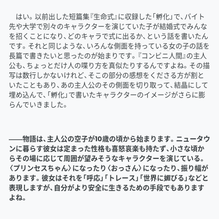
はい。以前出した短篇集『生命式』に収録した「孵化」で、バイト
先や大学で別々のキャラクターを演じていた子が結婚式でみんな
を招くことになり、どのキャラで式に出るか、という話を書いたん
です。それと同じような、いろんな側面を持っている女の子の話を
長篇で書きたいと思ったのが始まりです。『コンビニ人間』の主人
公も、ちょっとだけ人の喋り方を真似たりするんですよね。その描
写は数行しかないけれど、そこの部分の感想をくださる方が割と
いたこともあり、あの主人公のその側面を切り取って、結晶にして
埋め込んで、「孵化」で書いたキャラクターのイメージがさらに膨
らんでいきました。
――物語は、主人公の空子が10歳の頃から始まります。ニュータウ
ンに暮らす彼女は定まった性格も喜怒哀楽も持たず、小さな頃か
らその場に応じて周囲が望みそうなキャラクターを演じている。
〈プリンセスちゃん〉になったり〈おっさん〉になったり、振り幅が
あります。彼女はそれを「呼応」「トレース」「世界に媚びる」などと
表現しますが、自分がより安全に生きるための手段でもあります
よね。