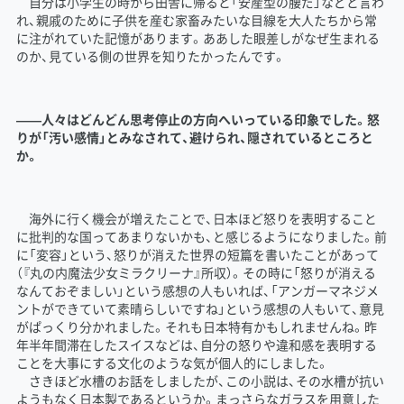
自分は小学生の時から田舎に帰ると「安産型の腰だ」などと言わ
れ、親戚のために子供を産む家畜みたいな目線を大人たちから常
に注がれていた記憶があります。ああした眼差しがなぜ生まれる
のか、見ている側の世界を知りたかったんです。
――人々はどんどん思考停止の方向へいっている印象でした。怒
りが「汚い感情」とみなされて、避けられ、隠されているところと
か。
海外に行く機会が増えたことで、日本ほど怒りを表明すること
に批判的な国ってあまりないかも、と感じるようになりました。前
に「変容」という、怒りが消えた世界の短篇を書いたことがあって
（『丸の内魔法少女ミラクリーナ』所収）。その時に「怒りが消える
なんておぞましい」という感想の人もいれば、「アンガーマネジメ
ントができていて素晴らしいですね」という感想の人もいて、意見
がぱっくり分かれました。それも日本特有かもしれませんね。昨
年半年間滞在したスイスなどは、自分の怒りや違和感を表明する
ことを大事にする文化のような気が個人的にしました。
さきほど水槽のお話をしましたが、この小説は、その水槽が抗い
ようもなく日本製であるというか。まっさらなガラスを用意した