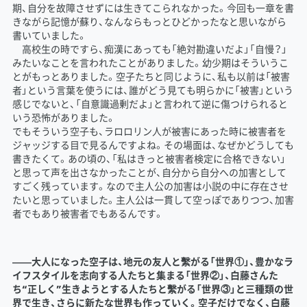
期、自分を故障させずには生きてこられなかった。今回も一章を書
きながら記憶が蘇り、なんならもっとひどかったなと思いながら
書いていました。
高校生の時ですら、痴漢にあっても「絶対勘違いだよ」「自慢？」
みたいなことを言われたことがありました。幼少期はそういうこ
とがもっとありました。空子たちと同じように、私も以前は「被害
者」という言葉を使うには、誰がどう見ても明らかに「被害」という
感じでないと、「自意識過剰だよ」と言われて逆に傷つけられると
いう恐怖がありました。
でもそういう空子も、ラロロリン人が被害にあった時に被害者を
ジャッジする目で見るんですよね。その場面は、なぜかどうしても
書きたくて。あの頃の、「私はきっと被害者検定に合格できない」
と思って声を出さなかったことが、自分から自分への加害として
すごく残っています。なので主人公の加害は小説の中に存在させ
たいと思っていました。主人公は一貫して空っぽでありつつ、加害
者でもあり被害者でもあるんです。
――大人になった空子は、地元の友人と繫がる「世界①」、豊かなラ
イフスタイルを志向する人たちと集まる「世界②」、白藤さんた
ち“正しく”生きようとする人たちと繫がる「世界③」と三種類の世
界で生き、さらに新たな世界も作っていく。空子だけでなく、白藤