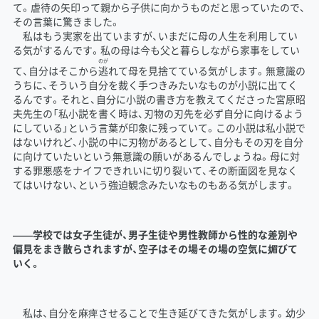
て。虐待の矢印って親から子供に向かうものだと思っていたので、
その言葉に驚きました。
私はもう実家を出ていますが、いまだに母の人生を利用してい
る気がするんです。私の母は今も父と暮らしながら家事をしてい
のが
て、自分はそこから
逃
れて母を見捨てている気がします。無意識の
うちに、そういう自分を裁く手つきみたいなものが小説に出てく
るんです。それと、自分に小説の書き方を教えてくださった宮原昭
夫先生の「私小説を書く時は、刃物の刃先を必ず自分に向けるよう
にしている」という言葉が印象に残っていて。この小説は私小説で
はないけれど、小説の中に刃物があるとして、自分もその刃を自分
に向けていたいという無意識の願いがあるんでしょうね。母に対
する罪悪感をナイフできれいに切り裂いて、その断面図を見なく
てはいけない、という強迫観念みたいなものもある気がします。
――学校では女子生徒が、男子生徒や男性教師から性的な差別や
偏見をまき散らされますが、空子はその場その場の空気に媚びて
いく。
私は、自分を麻痺させることで生き延びてきた気がします。幼少