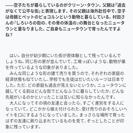
――空子たちが暮らしているのがクリーン・タウン。父親は「過去
がなくて公平な街」と表現します。その父親は海外赴任中で、空子
は母親とペットのピョコルンという動物と暮らしている。村田さ
んの『しろいろの街の、その骨の体温の』の舞台となったニュータ
ウンと重なりました。ご自身もニュータウンで育ったんですよ
ね？
はい。自分が幼少期にいた街が原体験として残っているんで
しょうね。同じ形の家が並んでいて、工場っぽいような、動物が巣
を作っているような印象がありました。
みんな同じような形の建て売りを買うので、それぞれの家庭の
経済状態も似ていたし、学校でも生徒はだいたいルーツは日本で
した。ただ、どの家庭も過去が見えないというか。ニュータウンに
越してくる前はどんな街でどんなふうに暮らしていたか、どんな
先祖がいるのかといったことは互いに知らなかったんです。
大人になってその頃の友達と会ったら、すごく差別をする人に
なっていて。どこかから植え付けられた、受け売りのおそろしいヘ
イトを口にするようになっていました。まっさらな場所で育った
はずの友達に刷り込まれているものを見て、ぞっとしたことが印
象に残っています。