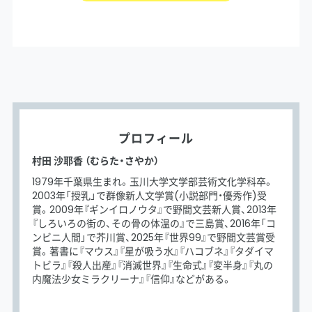
プロフィール
村田 沙耶香 （むらた・さやか）
1979年千葉県生まれ。玉川大学文学部芸術文化学科卒。
2003年「授乳」で群像新人文学賞(小説部門・優秀作)受
賞。2009年『ギンイロノウタ』で野間文芸新人賞、2013年
『しろいろの街の、その骨の体温の』で三島賞、2016年「コ
ンビニ人間」で芥川賞、2025年『世界99』で野間文芸賞受
賞。著書に『マウス』『星が吸う水』『ハコブネ』『タダイマ
トビラ』『殺人出産』『消滅世界』『生命式』『変半身』『丸の
内魔法少女ミラクリーナ』『信仰』などがある。