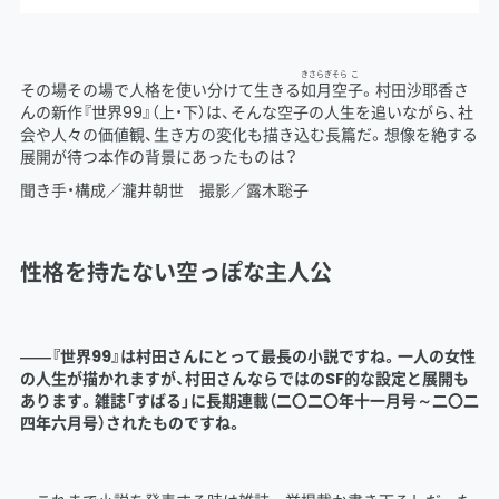
きさらぎ
そら
こ
その場その場で人格を使い分けて生きる
如月
空
子
。村田沙耶香さ
んの新作『世界99』（上・下）は、そんな空子の人生を追いながら、社
会や人々の価値観、生き方の変化も描き込む長篇だ。想像を絶する
展開が待つ本作の背景にあったものは？
聞き手・構成／瀧井朝世 撮影／露木聡子
性格を持たない空っぽな主人公
――『世界99』は村田さんにとって最長の小説ですね。一人の女性
の人生が描かれますが、村田さんならではのSF的な設定と展開も
あります。雑誌「すばる」に長期連載（二〇二〇年十一月号～二〇二
四年六月号）されたものですね。