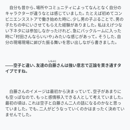
自分も昔から、場所やコミュニティによってなんとなく自分の
キャラクターが違うなとは感じていました。たとえば初めてコン
ビニエンスストアで働き始めた時に、少し男の子ぶることで、男の
子たちの中にいさせてもらえた経験がありました。私はえげつな
い下ネタには参加しなかったけれど、急にバックルームに入った
時に「村田さんならいいや」みたいな感じがあって。そうした、自
分の現場現場に媚びた振る舞いを思い出しながら書きました。
しら
ふじ
――空子と違い、友達の
白
藤
さんは強い意志で正論を貫き通すタ
イプですね。
白藤さんのイメージは最初から決まっていて、空子があまりに
も空っぽなので、もっと感情移入できる人として考えていました。
最初の頃は、これは空子と白藤さん二人の話になるのかなと思っ
ていました。でも、二人がどうなっていくのかはまったく決めてい
ませんでした。